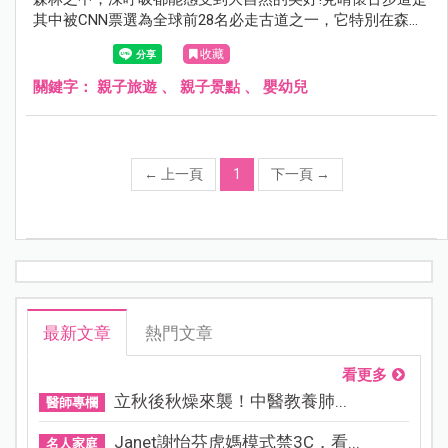
其中被CNN票選為全球前28名必走古道之一，它特別在森林
裡的廢棄鐵軌，地表上植披豐富，全程幾乎不會日曬，走起
收藏
來又相當好走，算是高山中相當親民的一條步道！全程2.25
公里，可惜的是2013年因颱風而被摧毀，目前僅修復到前
關鍵字：
親子旅遊
、
親子景點
、
嬰幼兒
900公尺開放通行，雖然很短，但依舊不減它的美麗~來到太
平山，一定別錯過的見晴懷古步道。
←
上一頁
1
下一頁
→
最新文章
熱門文章
看更多
立秋後秋燥來襲！中醫教養肺...
醫師專欄
Janet謝怡芬虎媽模式禁3C，看...
名人家庭