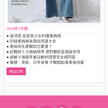
2026年7月號
● 謝沛恩 從甜美少女到優雅媽媽
● 剖婦產媽媽各階段照護大全
● 產檢與生產醫院怎麼選？
● 好醫師５大檢驗標準 選對醫院是風險管理
● 破解４個最常被誤解的寶寶安全感問題
● 藥膳、茶飲、日常保養 中醫觀點看產後掉髮
雜誌訂閱