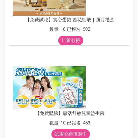
【免費試吃】實心蛋捲 窗花綻放｜彌月禮盒
數量: 10 已報名: 502
11篇心得
【免費體驗】森活舒敏兒童益生菌
數量: 10 已報名: 453
試用心得撰寫中