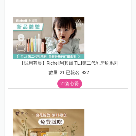
【試用募集】Richell利其爾 T.L.I第二代乳牙刷系列
數量: 21 已報名: 432
21篇心得