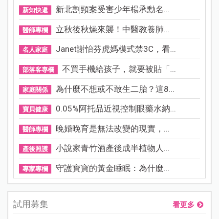
新北割頸案受害少年楊承勳名...
新知快遞
立秋後秋燥來襲！中醫教養肺...
醫師專欄
Janet謝怡芬虎媽模式禁3C，看...
名人家庭
不買手機給孩子，就要被貼「...
部落客專欄
為什麼不想或不敢生二胎？這8...
家庭關係
0.05%阿托品近視控制眼藥水納...
寶貝健康
晚婚晚育是無法改變的現實，...
醫師專欄
小說家青竹酒產後成半植物人...
產後照護
守護寶寶的黃金睡眠：為什麼...
專家專欄
試用募集
看更多