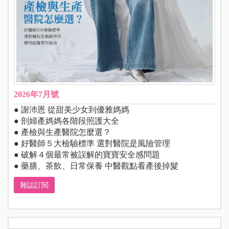
2026年7月號
● 謝沛恩 從甜美少女到優雅媽媽
● 剖婦產媽媽各階段照護大全
● 產檢與生產醫院怎麼選？
● 好醫師５大檢驗標準 選對醫院是風險管理
● 破解４個最常被誤解的寶寶安全感問題
● 藥膳、茶飲、日常保養 中醫觀點看產後掉髮
雜誌訂閱