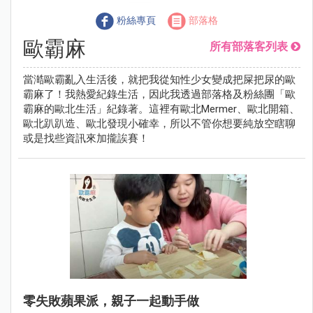
粉絲專頁
部落格
歐霸麻
所有部落客列表
當澔歐霸亂入生活後，就把我從知性少女變成把屎把尿的歐
霸麻了！我熱愛紀錄生活，因此我透過部落格及粉絲團「歐
霸麻的歐北生活」紀錄著。這裡有歐北Mermer、歐北開箱、
歐北趴趴造、歐北發現小確幸，所以不管你想要純放空瞎聊
或是找些資訊來加攏誒賽！
零失敗蘋果派，親子一起動手做