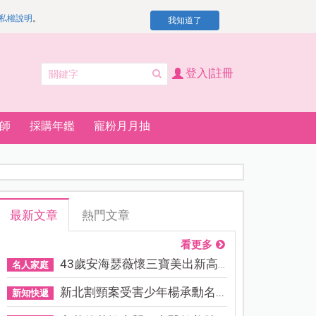
私權說明
。
我知道了
登入|註冊
師
採購年鑑
寵粉月月抽
最新文章
熱門文章
看更多
43歲安海瑟薇懷三寶美出新高...
名人家庭
新北割頸案受害少年楊承勳名...
新知快遞