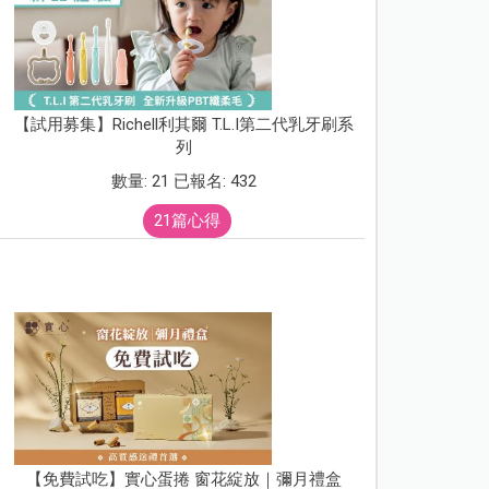
【試用募集】Richell利其爾 T.L.I第二代乳牙刷系
列
數量: 21 已報名: 432
21篇心得
【免費試吃】實心蛋捲 窗花綻放｜彌月禮盒