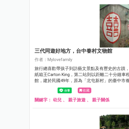
三代同遊好地方，台中眷村文物館
作者：Mylovefamily
旅行總喜歡帶孩子到訪藝文景點及有歷史的古蹟
紙箱王Carton King，第二站則以距離二十
館，建於民國49年，原為「北屯新村」的臺中市
技術員，目前保存四棟具代表性的眷村建物。雖
收藏
我們一起去看看吧！
關鍵字：
幼兒
、
親子旅遊
、
親子關係