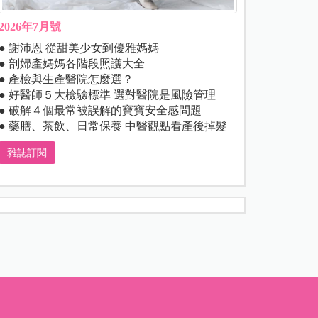
2026年7月號
● 謝沛恩 從甜美少女到優雅媽媽
● 剖婦產媽媽各階段照護大全
● 產檢與生產醫院怎麼選？
● 好醫師５大檢驗標準 選對醫院是風險管理
● 破解４個最常被誤解的寶寶安全感問題
● 藥膳、茶飲、日常保養 中醫觀點看產後掉髮
雜誌訂閱