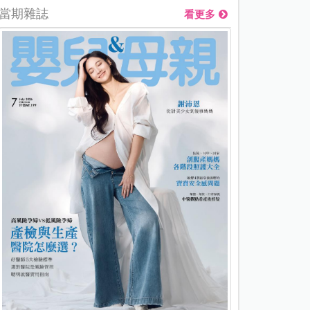
當期雜誌
看更多