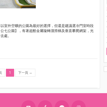
，以室外空曠的公園為最好的選擇，但還是建議選冷門室時段
【公七公園】，有著超酷金屬璇轉溜滑梯及垂直攀爬網架，光
好去處。
頁
1
下一頁
→