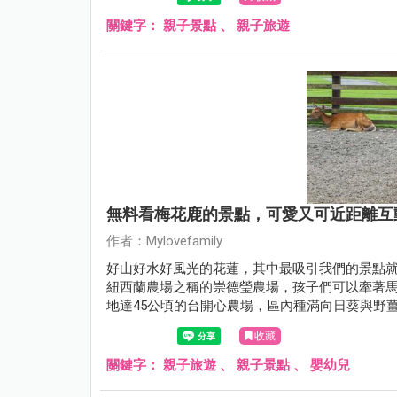
關鍵字：
親子景點
、
親子旅遊
無料看梅花鹿的景點，可愛又可近距離互
作者：Mylovefamily
好山好水好風光的花蓮，其中最吸引我們的景點
紐西蘭農場之稱的崇德瑩農場，孩子們可以牽著
地達45公頃的台開心農場，區內種滿向日葵與野
來，台開心農場位在有星巴克貨櫃屋的新天堂樂
收藏
點，建議可安排至少二個小時的停留時間。
關鍵字：
親子旅遊
、
親子景點
、
嬰幼兒