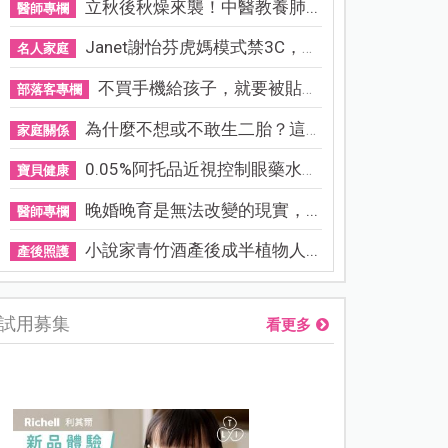
立秋後秋燥來襲！中醫教養肺...
醫師專欄
Janet謝怡芬虎媽模式禁3C，看...
名人家庭
不買手機給孩子，就要被貼「...
部落客專欄
為什麼不想或不敢生二胎？這8...
家庭關係
0.05%阿托品近視控制眼藥水納...
寶貝健康
晚婚晚育是無法改變的現實，...
醫師專欄
小說家青竹酒產後成半植物人...
產後照護
試用募集
看更多