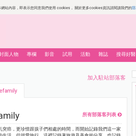
站內容，即表示您同意我們使用 cookies， 關於更多cookies資訊請閱讀我們的
隱
封面人物
專欄
影音
試用
活動
雜誌
搜尋好醫
加入駐站部落客
efamily
amily
所有部落客列表
乳突癌，更珍惜跟孩子們相處的時間，而開始記錄我們這一家
的生活，但就愛旅行。這裡記錄著旅遊及美食的分享，也記錄