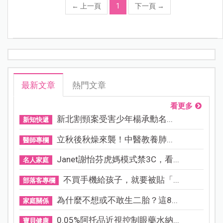
←
上一頁
1
下一頁
→
最新文章
熱門文章
看更多
新北割頸案受害少年楊承勳名...
新知快遞
立秋後秋燥來襲！中醫教養肺...
醫師專欄
Janet謝怡芬虎媽模式禁3C，看...
名人家庭
不買手機給孩子，就要被貼「...
部落客專欄
為什麼不想或不敢生二胎？這8...
家庭關係
0.05%阿托品近視控制眼藥水納...
寶貝健康