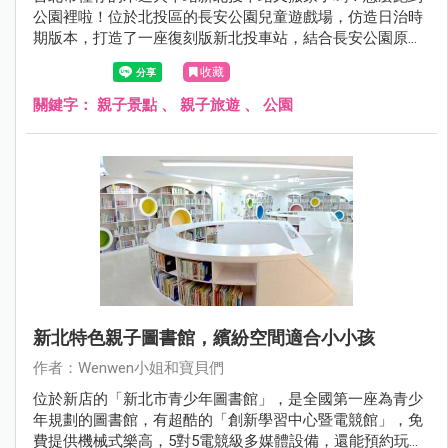
公園裡啦！位於北投區的長安公園兒童遊戲場，仿造日治時
期版本，打造了一座復刻版新北投車站，結合長安公園原有
的磨石溜滑梯及攀爬架～搖身一變成為充滿日式復古風情的
收藏
挑戰型溜滑梯~增設小小孩的溜滑梯、以及搖搖馬、吊床、
新款翹翹板，加上草地上鮮紅的小火車頭和車廂， 真的是好
關鍵字：
親子景點
、
親子旅遊
、
公園
吸睛的兒童遊戲場，一開放就吸引好多小朋友來遊玩！
新北特色親子圖書館，繽紛空間適合小小孩
作者：Wenwen小姐和寶貝們
位於新店的「新北市青少年圖書館」，是全國第一座為青少
年規劃的圖書館，有超酷的「創新學習中心暨電競館」，免
費提供機械式樂高，5對5電競級多媒體設備，還能預約玩