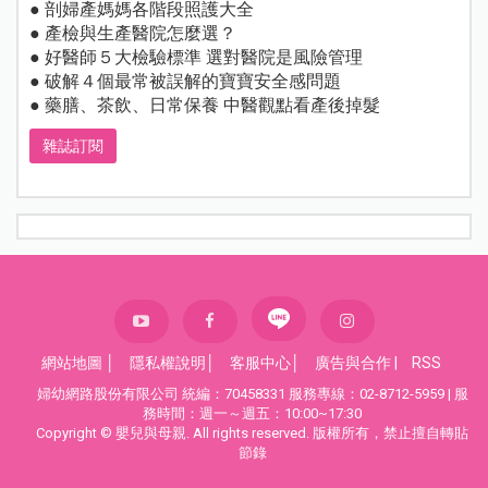
● 剖婦產媽媽各階段照護大全
● 產檢與生產醫院怎麼選？
● 好醫師５大檢驗標準 選對醫院是風險管理
● 破解４個最常被誤解的寶寶安全感問題
● 藥膳、茶飲、日常保養 中醫觀點看產後掉髮
雜誌訂閱
網站地圖
│
隱私權說明
│
客服中心
│
廣告與合作
|
RSS
婦幼網路股份有限公司 統編：70458331 服務專線：02-8712-5959 | 服
務時間：週一～週五：10:00~17:30
Copyright © 嬰兒與母親. All rights reserved. 版權所有，禁止擅自轉貼
節錄