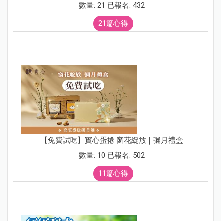
數量: 21 已報名: 432
21篇心得
【免費試吃】實心蛋捲 窗花綻放｜彌月禮盒
數量: 10 已報名: 502
11篇心得