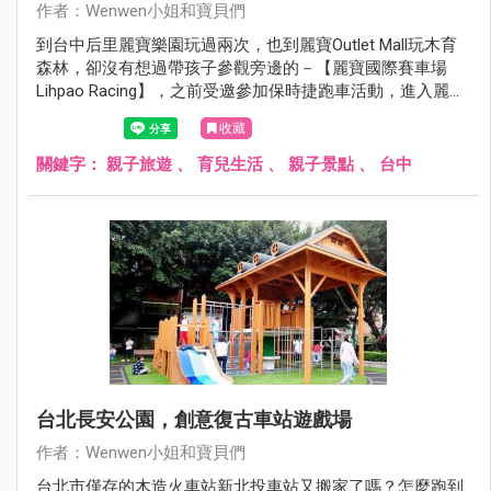
作者：Wenwen小姐和寶貝們
到台中后里麗寶樂園玩過兩次，也到麗寶Outlet Mall玩木育
森林，卻沒有想過帶孩子參觀旁邊的－【麗寶國際賽車場
Lihpao Racing】，之前受邀參加保時捷跑車活動，進入麗寶
賽車場才發現，這裡有好多帥氣的賽車、跑車、摩托車...而
收藏
且是免費參觀耶！
關鍵字：
親子旅遊
、
育兒生活
、
親子景點
、
台中
台北長安公園，創意復古車站遊戲場
作者：Wenwen小姐和寶貝們
台北市僅存的木造火車站新北投車站又搬家了嗎？怎麼跑到