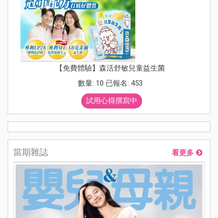
【免費體驗】森活舒敏兒童益生菌
數量: 10 已報名: 453
試用心得撰寫中
當期雜誌
看更多