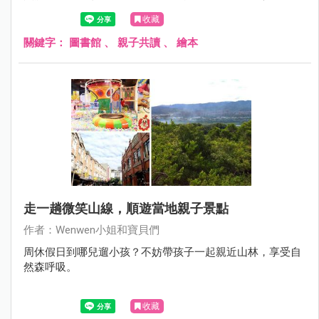
Switch！不定期舉辦科技類創新學習課程，還有適合小組做
收藏
報告的「互動討論區」、半戶外「街舞區」。四樓舒適的親
子共讀區，繽紛的空間，藏著圓形的秘密基地，也是適合兒
關鍵字：
圖書館
、
親子共讀
、
繪本
童的新店親子好去處唷！這個下午就在新北市青少年圖書
館，先看書再運動，傍晚到碧潭散步吃美食，真的是悠閒的
周末行程。
走一趟微笑山線，順遊當地親子景點
作者：Wenwen小姐和寶貝們
周休假日到哪兒遛小孩？不妨帶孩子一起親近山林，享受自
然森呼吸。
收藏