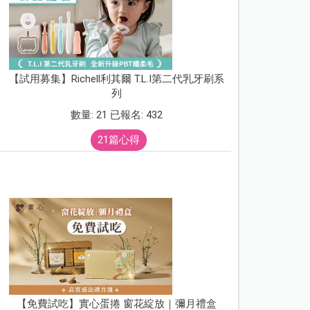
【試用募集】Richell利其爾 T.L.I第二代乳牙刷系
列
數量: 21 已報名: 432
21篇心得
【免費試吃】實心蛋捲 窗花綻放｜彌月禮盒