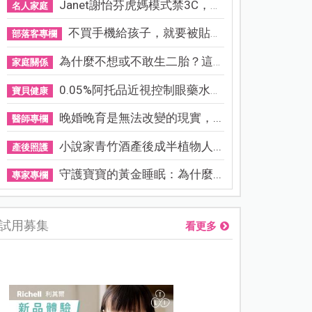
Janet謝怡芬虎媽模式禁3C，看...
名人家庭
不買手機給孩子，就要被貼「...
部落客專欄
為什麼不想或不敢生二胎？這8...
家庭關係
0.05%阿托品近視控制眼藥水納...
寶貝健康
晚婚晚育是無法改變的現實，...
醫師專欄
小說家青竹酒產後成半植物人...
產後照護
守護寶寶的黃金睡眠：為什麼...
專家專欄
試用募集
看更多