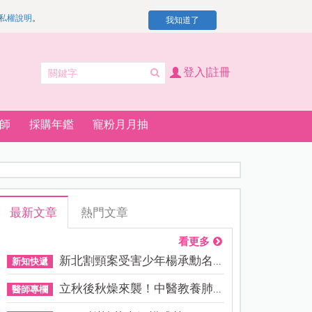
私權說明
。
我知道了
登入|註冊
師
採購年鑑
寵粉月月抽
最新文章
熱門文章
看更多
新北割頸案受害少年楊承勳名...
新知快遞
立秋後秋燥來襲！中醫教養肺...
醫師專欄