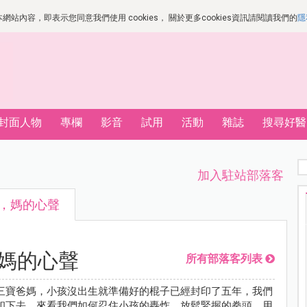
站內容，即表示您同意我們使用 cookies， 關於更多cookies資訊請閱讀我們的
隱
封面人物
專欄
影音
試用
活動
雜誌
搜尋好醫
加入駐站部落客
米，媽的心聲
，媽的心聲
所有部落客列表
三寶爸媽，小孩沒出生就準備好的棍子已經封印了五年，我們
印下去，來看我們如何忍住小孩的轟炸，放鬆緊握的拳頭，用