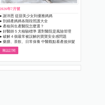
2026年7月號
● 謝沛恩 從甜美少女到優雅媽媽
● 剖婦產媽媽各階段照護大全
● 產檢與生產醫院怎麼選？
● 好醫師５大檢驗標準 選對醫院是風險管理
● 破解４個最常被誤解的寶寶安全感問題
● 藥膳、茶飲、日常保養 中醫觀點看產後掉髮
雜誌訂閱