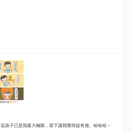
著這孩子已是我最大極限，當下讓我覺得超有感。哈哈哈～