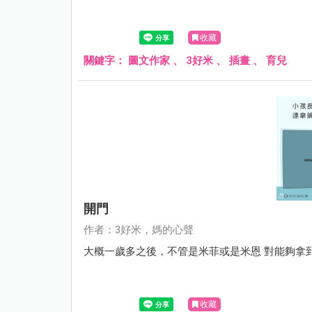
收藏
關鍵字：
圖文作家
、
3好米
、
插畫
、
育兒
開門
作者：3好米，媽的心聲
大概一歲多之後，不管是米菲或是米恩 對能夠拿到爸
收藏