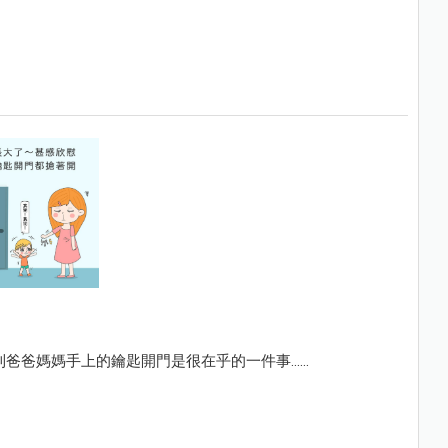
爸媽媽手上的鑰匙開門是很在乎的一件事......