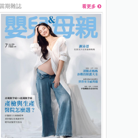
當期雜誌
看更多