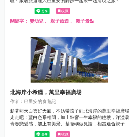
喔～跟著旅遊達人巴里安的腳步一起來一趟清境之旅～
收藏
關鍵字：
嬰幼兒
、
親子旅遊
、
親子景點
北海岸小希臘，萬里幸福廣場
作者：巴里安的食遊記
趁著藍天白雲好天氣，不妨帶孩子到北海岸的萬里幸福廣場
走走吧！藍白色系相間，加上敲響一生幸福的鐘樓，洋溢著
青春戀愛感，加上有美景、基隆嶼做見證，相當適合親子一
起來感受萬里無雲的海洋氛圍。
收藏