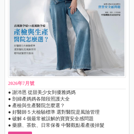
2026年7月號
● 謝沛恩 從甜美少女到優雅媽媽
● 剖婦產媽媽各階段照護大全
● 產檢與生產醫院怎麼選？
● 好醫師５大檢驗標準 選對醫院是風險管理
● 破解４個最常被誤解的寶寶安全感問題
● 藥膳、茶飲、日常保養 中醫觀點看產後掉髮