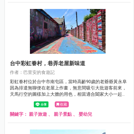
台中彩虹眷村，巷弄老屋新味道
作者：巴里安的食遊記
彩虹眷村位於台中市南屯區，當時高齡90歲的老爺爺黃永阜
因為排遣無聊便在老屋上作畫，無意間吸引大批遊客前來，
天馬行空的圖樣加上大膽的用色，相當適合闔家大小一起來
觀賞。
收藏
關鍵字：
親子旅遊
、
親子景點
、
嬰幼兒