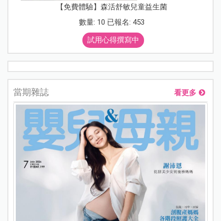
【免費體驗】森活舒敏兒童益生菌
數量: 10 已報名: 453
試用心得撰寫中
當期雜誌
看更多