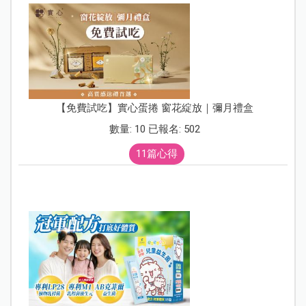
【免費試吃】實心蛋捲 窗花綻放｜彌月禮盒
數量: 10 已報名: 502
11篇心得