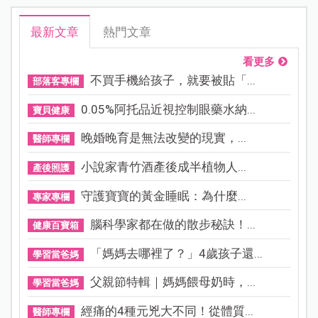
最新文章
熱門文章
看更多
不買手機給孩子，就要被貼「...
部落客專欄
0.05%阿托品近視控制眼藥水納...
寶貝健康
晚婚晚育是無法改變的現實，...
醫師專欄
小說家青竹酒產後成半植物人...
產後照護
守護寶寶的黃金睡眠：為什麼...
專家專欄
腦科學家都在做的散步秘訣！...
健康百寶箱
「媽媽去哪裡了？」4歲孩子還...
學習當爸媽
父親節特輯｜媽媽餵母奶時，...
學習當爸媽
經痛的4種元兇大不同！從體質...
醫師專欄