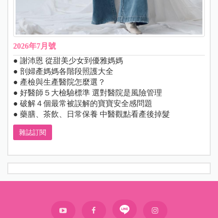
2026年7月號
● 謝沛恩 從甜美少女到優雅媽媽
● 剖婦產媽媽各階段照護大全
● 產檢與生產醫院怎麼選？
● 好醫師５大檢驗標準 選對醫院是風險管理
● 破解４個最常被誤解的寶寶安全感問題
● 藥膳、茶飲、日常保養 中醫觀點看產後掉髮
雜誌訂閱