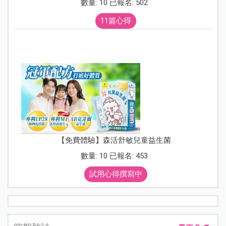
數量: 10 已報名: 502
11篇心得
【免費體驗】森活舒敏兒童益生菌
數量: 10 已報名: 453
試用心得撰寫中