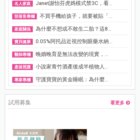
Janet謝怡芬虎媽模式禁3C，看...
名人家庭
不買手機給孩子，就要被貼「...
部落客專欄
為什麼不想或不敢生二胎？這8...
家庭關係
0.05%阿托品近視控制眼藥水納...
寶貝健康
晚婚晚育是無法改變的現實，...
醫師專欄
小說家青竹酒產後成半植物人...
產後照護
守護寶寶的黃金睡眠：為什麼...
專家專欄
試用募集
看更多