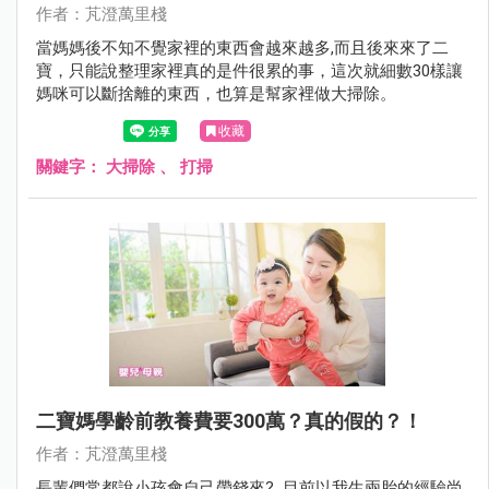
作者：芃澄萬里棧
當媽媽後不知不覺家裡的東西會越來越多,而且後來來了二
寶，只能說整理家裡真的是件很累的事，這次就細數30樣讓
媽咪可以斷捨離的東西，也算是幫家裡做大掃除。
收藏
關鍵字：
大掃除
、
打掃
二寶媽學齡前教養費要300萬？真的假的？！
作者：芃澄萬里棧
長輩們常都說小孩會自己帶錢來? 目前以我生兩胎的經驗尚