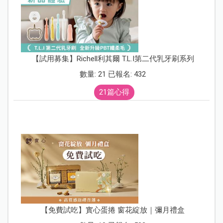
【試用募集】Richell利其爾 T.L.I第二代乳牙刷系列
數量: 21 已報名: 432
21篇心得
【免費試吃】實心蛋捲 窗花綻放｜彌月禮盒