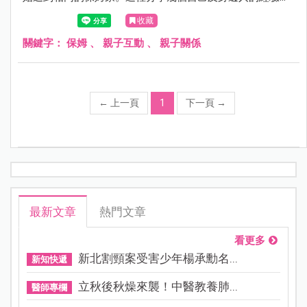
供未來有需求的媽媽參考。
收藏
關鍵字：
保姆
、
親子互動
、
親子關係
←
上一頁
1
下一頁
→
最新文章
熱門文章
看更多
新北割頸案受害少年楊承勳名...
新知快遞
立秋後秋燥來襲！中醫教養肺...
醫師專欄