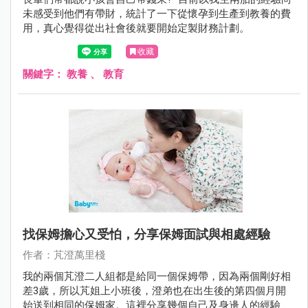
未感受到他們有帶財，統計了一下從懷孕到生產到教養的費
用，真心覺得從出社會後就要開始定製財務計劃。
收藏
關鍵字：
教養
、
教育
找保姆擔心又受怕，分享保姆面試與相處經驗
作者：芃澄萬里棧
我的兩個芃澄二人組都是給同一個保姆帶，因為兩個剛好相
差3歲，所以芃姐上小班後，澄弟也在出生後的第四個月開
始送到相同的保姆家。這裡分享幾個自己及身邊人的經驗提