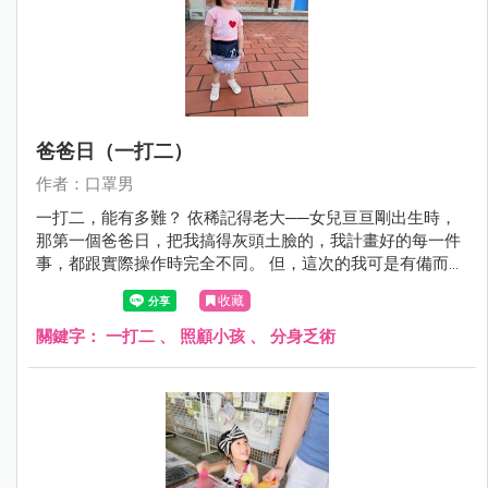
爸爸日（一打二）
作者：口罩男
一打二，能有多難？ 依稀記得老大──女兒亘亘剛出生時，
那第一個爸爸日，把我搞得灰頭土臉的，我計畫好的每一件
事，都跟實際操作時完全不同。 但，這次的我可是有備而
來。雖然這回是老二──兒子丞丞出生後的第一個爸爸日，我
收藏
得以一擋二，可是已經有育兒經驗兩年多的我，絕對不會再
手忙腳亂了。
關鍵字：
一打二
、
照顧小孩
、
分身乏術