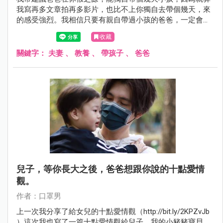
我寫再多文章拍再多影片，也比不上你獨自去帶個幾天，來
的感受強烈。我相信只要有親自帶過小孩的爸爸，一定會認
同我說的：「帶小孩，真的沒有想像中這麼簡單。」
收藏
關鍵字：
夫妻
、
教養
、
帶孩子
、
爸爸
兒子，等你長大之後，爸爸想跟你說的十點愛情
觀。
作者：口罩男
上一次我分享了給女兒的十點愛情觀（http://bit.ly/2KPZvJb
）這次我也寫了一篇十點愛情觀給兒子，我的小豬豬寶貝。