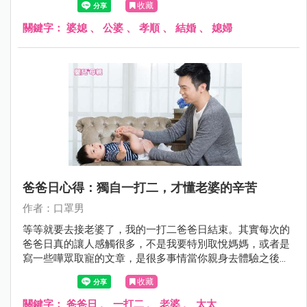
收藏
順便，並不是必要。
關鍵字：
婆媳
、
公婆
、
孝順
、
結婚
、
媳婦
爸爸日心得：獨自一打二，才懂老婆的辛苦
作者：口罩男
等等就要去接老婆了，我的一打二爸爸日結束。其實每次的
爸爸日真的讓人感觸很多，不是我要特別取悅媽媽，或者是
寫一些嘩眾取寵的文章，是很多事情當你親身去體驗之後，
你就會發現，真的沒有想像中那麼簡單，尤其是在照顧小孩
收藏
這一塊上。
關鍵字：
爸爸日
、
一打二
、
老婆
、
太太