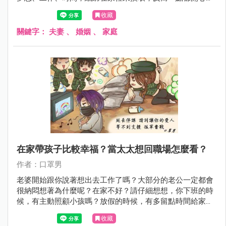
起來，所以他們都會找時間安排爸爸日，給太太一點獨處喘
收藏
息時間，讓家庭生活更好。
關鍵字：
夫妻
、
婚姻
、
家庭
在家帶孩子比較幸福？當太太想回職場怎麼看？
作者：口罩男
老婆開始跟你說著想出去工作了嗎？大部分的老公一定都會
很納悶想著為什麼呢？在家不好？請仔細想想，你下班的時
候，有主動照顧小孩嗎？放假的時候，有多留點時間給家人
嗎？
收藏