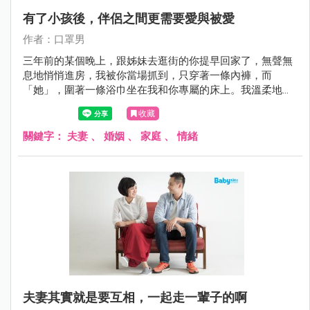
有了小孩後，伴侶之間更需要愛與被愛
作者：口罩男
三年前的某個晚上，跟姊妹去逛街的你提早回家了，無聲無
息地悄悄進房，我被你當場抓到，只穿著一條內褲，而
「她」，圍著一條浴巾坐在我和你專屬的床上。我溫柔地梳
著「她」的頭髮，調皮搗蛋的「她」，三不五時就轉身撫摸
收藏
著我的臉龐，還不時親吻著我，我們兩人有說有笑的，就像
熱戀中的小情侶一樣。
關鍵字：
夫妻
、
婚姻
、
家庭
、
情緒
夫妻其實就是要互相，一起走一輩子的啊