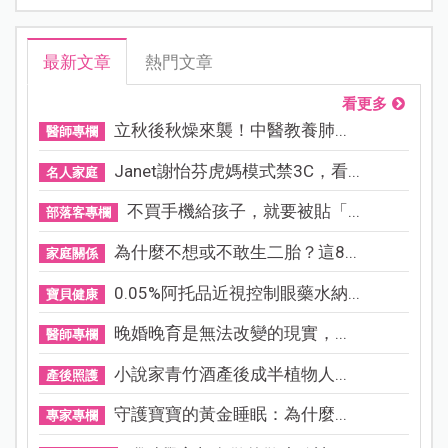
最新文章
熱門文章
看更多
立秋後秋燥來襲！中醫教養肺...
醫師專欄
Janet謝怡芬虎媽模式禁3C，看...
名人家庭
不買手機給孩子，就要被貼「...
部落客專欄
為什麼不想或不敢生二胎？這8...
家庭關係
0.05%阿托品近視控制眼藥水納...
寶貝健康
晚婚晚育是無法改變的現實，...
醫師專欄
小說家青竹酒產後成半植物人...
產後照護
守護寶寶的黃金睡眠：為什麼...
專家專欄