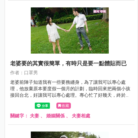
老婆要的其實很簡單，有時只是要一點體貼而已
作者：口罩男
老婆前陣子知道我有一些要務纏身，為了讓我可以專心處
理，他放棄原本要度假一個月的計劃，臨時回來把兩個小孩
接回台北，好讓我可以專心處理。專心忙了好幾天，終於把
部分的工作消化完，看了一下手機訊息，老婆擔心的問我有
收藏
沒有吃飯、工作來得及嗎？一直很內疚道歉說，都是他不在
家讓我顧小孩才會導致工作做不完，邊道歉邊跟我說：「老
關鍵字：
夫妻
、
婚姻關係
、
夫妻相處
公，你辛苦了。」