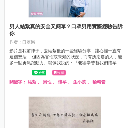
男人結紮真的安全又簡單？口罩男用實際經驗告訴
你
作者：口罩男
影片是我前陣子，去結紮後的一些經驗分享，讓心裡一直有
這個想法 ，但因為害怕或未知的狀況，而有所疙瘩的人，能
多一點勇氣跟動力。就像我說的：「老婆辛苦替我們懷孕生
子， 我們為她去結紮 ，彼此為了對方而各挨一刀或一痛，
收藏
其實想想，真的挺浪漫的。」
關鍵字：
結紮
、
男性
、
懷孕
、
生小孩
、
輸精管