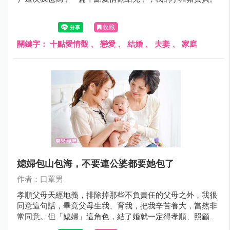
收藏
關鍵字：
十點愛情觀
、
戀愛
、
結婚
、
夫妻
、
家庭
媳婦包山包海，不要連公婆都要她包了
作者：口罩男
孝順父母天經地義，排除掉那些不負責任的父母之外，我很
同意這句話，畢竟父母生我、育我，把我辛苦養大，當然非
常同意。但「媳婦」這角色，結了婚就一定得孝順、照顧、
配合、給公婆好臉色嗎？其實不一定，以上那些只是附帶、