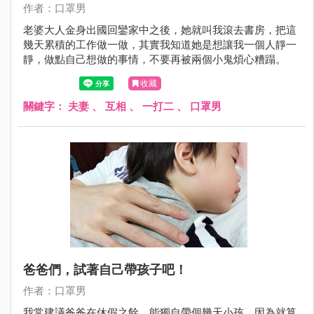
作者：口罩男
老婆大人金身出國回鑾家中之後，她就叫我滾去書房，把這
幾天累積的工作做一做，其實我知道她是想讓我一個人靜一
靜，做點自己想做的事情，不要再被兩個小鬼煩心糟蹋。
收藏
關鍵字：
夫妻
、
互相
、
一打二
、
口罩男
爸爸們，試著自己帶孩子吧！
作者：口罩男
我常建議爸爸在休假之餘，能獨自帶個幾天小孩，因為就算