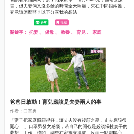
貴，但夫妻倆又沒多餘的時間全天照顧，夾在中間很兩難，
究竟該怎麼辦？以下分享我的想法
收藏
關鍵字：
托嬰
、
保母
、
教養
、
育兒
、
家庭
爸爸日啟動！育兒應該是夫妻兩人的事
作者：口罩男
「妻子把家庭照顧得好，讓丈夫沒有後顧之憂，丈夫應該很
開心......」口罩男發文感慨，若自己的開心是必須犧牲妻子的
夢想、工作、時間，綑綁在家裡來換取，反而一點都開心不