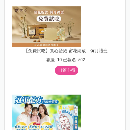
【免費試吃】實心蛋捲 窗花綻放｜彌月禮盒
數量: 10 已報名: 502
11篇心得