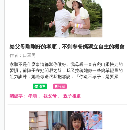
給父母剛剛好的孝順，不剝奪爸媽獨立自主的機會
作者：口罩男
孝順不是什麼事情都幫你做好。我母親一直有爬山跟快走的
習慣，前陣子在她閒暇之餘，我又拉著她做一些簡單輕量的
阻力訓練，她邊做邊跟我抱怨說：「你這不孝子，是要累死
我嗎？」我笑著對她說：「這是為你好，剩最後一下，做完
收藏
我們就休息。」
關鍵字：
孝順
、
祖父母
、
親子相處