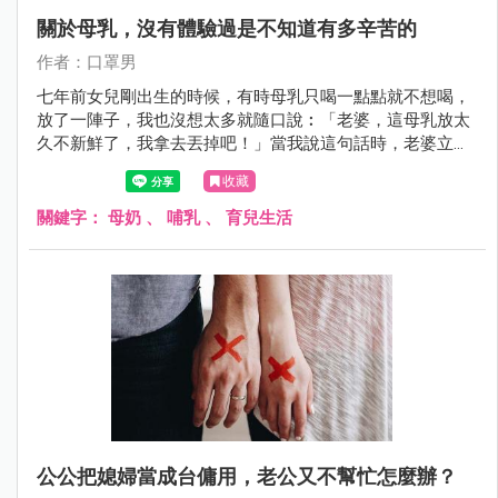
關於母乳，沒有體驗過是不知道有多辛苦的
作者：口罩男
七年前女兒剛出生的時候，有時母乳只喝一點點就不想喝，
放了一陣子，我也沒想太多就隨口說︰「老婆，這母乳放太
久不新鮮了，我拿去丟掉吧！」當我說這句話時，老婆立刻
崩潰大哭。
收藏
關鍵字：
母奶
、
哺乳
、
育兒生活
公公把媳婦當成台傭用，老公又不幫忙怎麼辦？