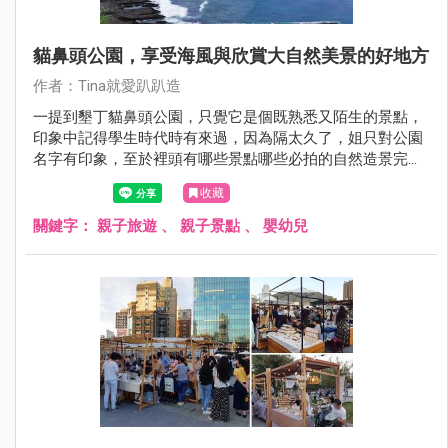
貓鼻頭公園，享受海風與欣賞大自然美景的好地方
作者：Tina就愛趴趴造
一提到墾丁貓鼻頭公園，只覺它是個既熟悉又陌生的景點，
印象中記得學生時代時有來過，因為隔太久了，姐只對公園
名字有印象，至於裡頭有哪些景點哪些必拍的自然造景完全
沒概念，也正因如此，這次再訪墾丁時，將貓鼻頭也納入了
收藏
行程內。
關鍵字：
親子旅遊
、
親子景點
、
嬰幼兒