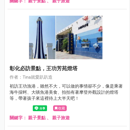
關鍵字：
親子景點
、
親子旅遊
彰化必訪景點，王功芳苑燈塔
作者：Tina就愛趴趴造
初訪王功漁港，雖然不大，可以做的事情卻不少，像是乘著
海牛採蚵、大啖魚港美食、拍拍有著摩登外觀設計的燈塔
等，帶著孩子來這裡待上大半天吧！
收藏
關鍵字：
親子景點
、
親子旅遊