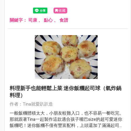
收藏
關鍵字：
司康
、
點心
、
食譜
料理新手也能輕鬆上菜 迷你飯糰起司球（氣炸鍋
料理）
作者：Tina就愛趴趴造
一般飯糰體積太大，小朋友較難入口，也不容易一餐吃完。
那就跟著Tina一起製作這款適合孩子嘴巴size的超可愛迷你
飯糰吧！迷你飯糰不僅有豐富配料，上頭還加了滿滿起司，