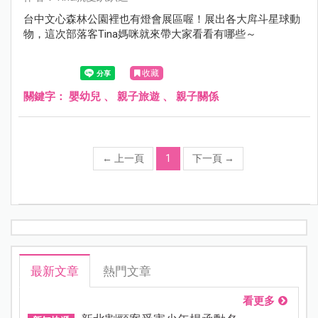
台中文心森林公園裡也有燈會展區喔！展出各大戽斗星球動
物，這次部落客Tina媽咪就來帶大家看看有哪些～
收藏
關鍵字：
嬰幼兒
、
親子旅遊
、
親子關係
←
上一頁
1
下一頁
→
最新文章
熱門文章
看更多