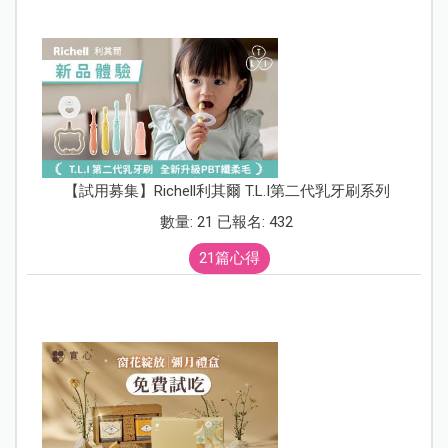
【試用募集】Richell利其爾 T.L.I第二代乳牙刷系列
數量: 21 已報名: 432
21篇心得