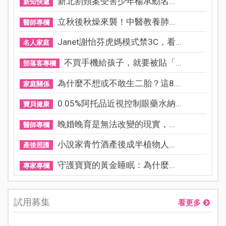
新北割頸案受害少年楊承勳名...
新知快遞
立秋後秋燥來襲！中醫教養肺...
醫師專欄
Janet謝怡芬虎媽模式禁3C，看...
名人家庭
不買手機給孩子，就要被貼「...
部落客專欄
為什麼不想或不敢生二胎？這8...
家庭關係
0.05%阿托品近視控制眼藥水納...
寶貝健康
晚婚晚育是無法改變的現實，...
醫師專欄
小說家青竹酒產後成半植物人...
產後照護
守護寶寶的黃金睡眠：為什麼...
專家專欄
試用募集
看更多