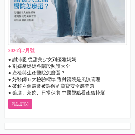
2026年7月號
● 謝沛恩 從甜美少女到優雅媽媽
● 剖婦產媽媽各階段照護大全
● 產檢與生產醫院怎麼選？
● 好醫師５大檢驗標準 選對醫院是風險管理
● 破解４個最常被誤解的寶寶安全感問題
● 藥膳、茶飲、日常保養 中醫觀點看產後掉髮
雜誌訂閱