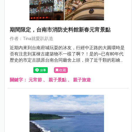
期間限定，台南市消防史料館新春元宵景點
作者：Tina就愛趴趴造
近期內來到台南府城玩耍的冰友，行經中正路的大圓環時是
否有注意到某棟古建築物不一樣了啊？！是的~已有80年代
歷史的市定古蹟原台南合同廳舍上頭，掛了近千顆的彩繪燈
籠耶！而且夜晚特定時間就會點亮所有的燈籠，點燈活動一
收藏
直持續到元宵節，嘿嘿嘿~趁著來到台南玩耍的機會，姐當
然不能錯過賞燈啊！
關鍵字：
元宵節
、
親子景點
、
親子旅遊