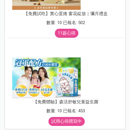
【免費試吃】實心蛋捲 窗花綻放｜彌月禮盒
數量: 10 已報名: 502
11篇心得
【免費體驗】森活舒敏兒童益生菌
數量: 10 已報名: 453
試用心得撰寫中