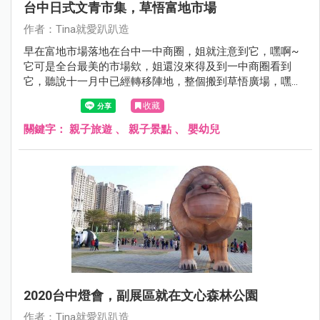
台中日式文青市集，草悟富地市場
作者：Tina就愛趴趴造
早在富地市場落地在台中一中商圈，姐就注意到它，嘿啊~
它可是全台最美的市場欸，姐還沒來得及到一中商圈看到
它，聽說十一月中已經轉移陣地，整個搬到草悟廣場，嘿嘿
嘿....利用來台中走跳的機會，姐也來報到惹。
收藏
關鍵字：
親子旅遊
、
親子景點
、
嬰幼兒
2020台中燈會，副展區就在文心森林公園
作者：Tina就愛趴趴造