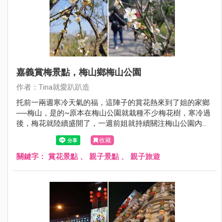
嘉義賞梅景點，梅山鄉梅山公園
作者：Tina就愛趴趴造
托前一兩週寒冷天氣的福，這陣子的賞花熱來到了姐的家鄉
──梅山，是的~原本在梅山公園就栽種不少梅花樹，寒冷過
後，梅花就陸續盛開了，一週前姐就持續關注梅山公園內的
花況，嘿嘿嘿~趁滿開的週末，姐也回到家鄉賞花惹！
收藏
關鍵字：
賞花景點
、
親子景點
、
親子旅遊