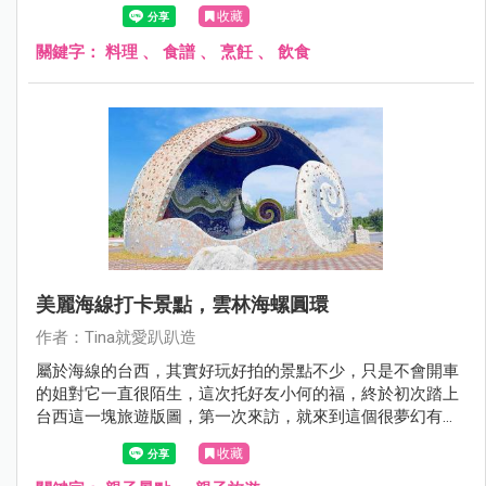
無論大人小孩吃起來都超級滿足，簡單的料理步驟也讓爸比
收藏
媽咪可以將美味輕鬆端上桌！
關鍵字：
料理
、
食譜
、
烹飪
、
飲食
美麗海線打卡景點，雲林海螺圓環
作者：Tina就愛趴趴造
屬於海線的台西，其實好玩好拍的景點不少，只是不會開車
的姐對它一直很陌生，這次托好友小何的福，終於初次踏上
台西這一塊旅遊版圖，第一次來訪，就來到這個很夢幻有很
繽紛的網美打卡亮點。
收藏