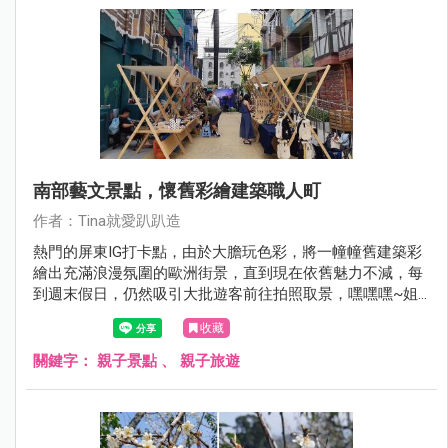
南部藝文景點，懷舊彩繪建築職人町
作者：Tina就愛趴趴造
熱門的屏東IG打卡點，由於大膽玩色彩，將一幢幢舊建築彩
繪出充滿浪漫氛圍的歐洲街景，直到現在依舊魅力不減，每
到週末假日，仍然吸引大批遊客前往拍照取景，嘿嘿嘿~姐
當然也不例外啊！利用去年賞聖誕節燈會的機會，姐也來報
收藏
到惹！
關鍵字：
親子景點
、
親子旅遊