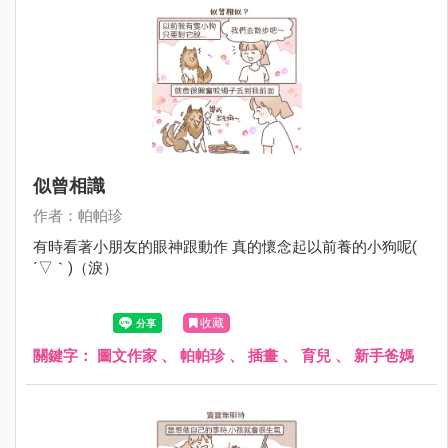
似曾相識
作者：帕帕珍
有時看著小朋友的眼神跟動作 真的懷念起以前養的小狗呢(
´▽｀)（淚）
收藏
關鍵字：
圖文作家
、
帕帕珍
、
插畫
、
育兒
、
新手爸媽