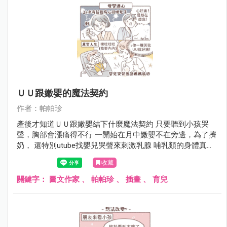
ＵＵ跟嫩嬰的魔法契約
作者：帕帕珍
產後才知道ＵＵ跟嫩嬰結下什麼魔法契約 只要聽到小孩哭
聲，胸部會漲痛得不行 一開始在月中嫩嬰不在旁邊，為了擠
奶， 還特別utube找嬰兒哭聲來刺激乳腺 哺乳類的身體真的
很不可思議啊（再次讚嘆）
收藏
關鍵字：
圖文作家
、
帕帕珍
、
插畫
、
育兒