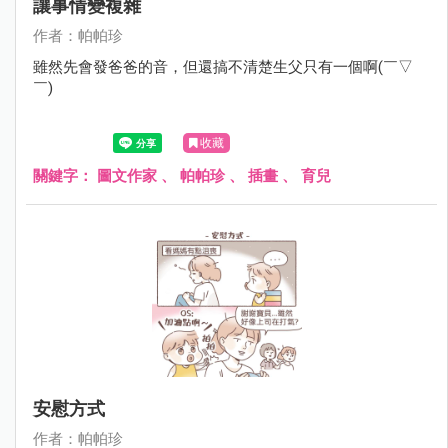
讓事情變複雜
作者：帕帕珍
雖然先會發爸爸的音，但還搞不清楚生父只有一個啊(￣▽
￣)
收藏
關鍵字：
圖文作家
、
帕帕珍
、
插畫
、
育兒
安慰方式
作者：帕帕珍