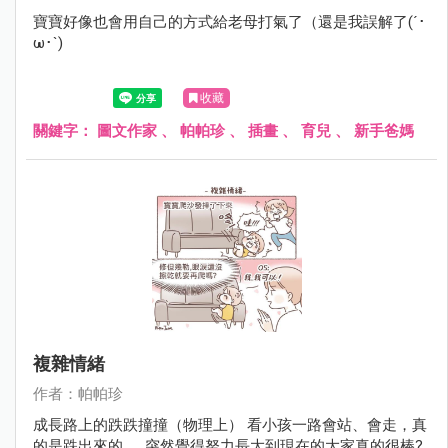
寶寶好像也會用自己的方式給老母打氣了（還是我誤解了(´･
ω･`)
收藏
關鍵字：
圖文作家
、
帕帕珍
、
插畫
、
育兒
、
新手爸媽
複雜情緒
作者：帕帕珍
成長路上的跌跌撞撞（物理上） 看小孩一路會站、會走，真
的是跌出來的...... 突然覺得努力長大到現在的大家真的很棒?