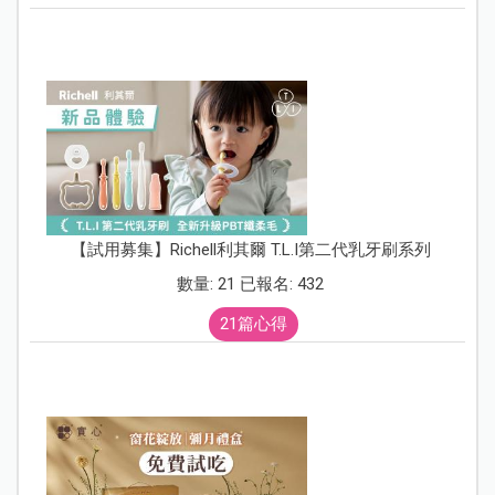
【試用募集】Richell利其爾 T.L.I第二代乳牙刷系列
數量: 21 已報名: 432
21篇心得