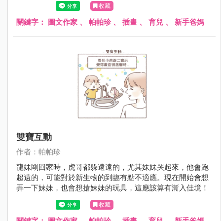
收藏
關鍵字：
圖文作家
、
帕帕珍
、
插畫
、
育兒
、
新手爸媽
雙寶互動
作者：帕帕珍
龍妹剛回家時，虎哥都躲遠遠的，尤其妹妹哭起來，他會跑
超遠的，可能對於新生物的到臨有點不適應。現在開始會想
弄一下妹妹，也會想搶妹妹的玩具，這應該算有漸入佳境！
收藏
關鍵字：
圖文作家
、
帕帕珍
、
插畫
、
育兒
、
新手爸媽