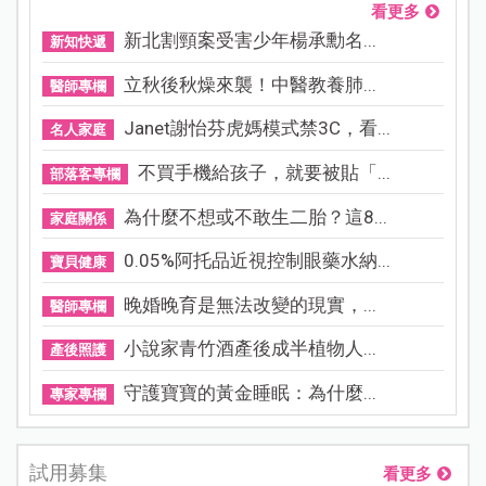
看更多
新北割頸案受害少年楊承勳名...
新知快遞
立秋後秋燥來襲！中醫教養肺...
醫師專欄
Janet謝怡芬虎媽模式禁3C，看...
名人家庭
不買手機給孩子，就要被貼「...
部落客專欄
為什麼不想或不敢生二胎？這8...
家庭關係
0.05%阿托品近視控制眼藥水納...
寶貝健康
晚婚晚育是無法改變的現實，...
醫師專欄
小說家青竹酒產後成半植物人...
產後照護
守護寶寶的黃金睡眠：為什麼...
專家專欄
試用募集
看更多