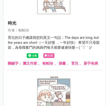
時光
作者：帕帕珍
育兒的日子總讓我想到英文一句話：The days are long, but
the years are short（一天好慢 ，一年好快） 希望不只母親
節，為母職奮鬥的媽媽們每天都要健康快樂～( ´▽｀)/
收藏
關鍵字：
圖文作家
、
帕帕珍
、
插畫
、
育兒
、
新手爸媽