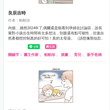
良辰吉時
作者：帕帕珍
內個......雖然2024年了,偶爾還是能看到孕婦在討論區，說長
輩對小孩出生時間有太多想法，剖腹還有點可能性，但連自
然產都想控制真的好可怕！真的太母湯。 （請想像類似肚子
痛又被車子輾過肚子，然後又想大便被要求憋住的感受）
收藏
關鍵字：
圖文作家
、
帕帕珍
、
插畫
、
育兒
、
新手爸媽