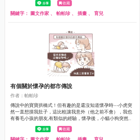
收藏
關鍵字：
圖文作家
、
帕帕珍
、
插畫
、
育兒
有個關於懷孕的都市傳說
作者：帕帕珍
傳說中的寶寶拱橋式！但有趣的是還沒知道懷孕時⋯小虎突
然一直想摸我肚子，這比較讓我意外（他之前不會），我也
有養毛小孩的朋友,有類似的經驗，懷孕後，小貓小狗突然不
會去踏她們的肚子，這是什麼生物的感測器嗎～～～
收藏
關鍵字：
圖文作家
、
帕帕珍
、
插畫
、
育兒