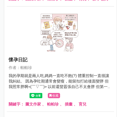
懷孕日記
作者：帕帕珍
我的孕期就是兩人吃,媽媽一直吃不飽(?) 體重控制一直很讓
我糾結。 因為孕吐期通常會變瘦，能留扣打給後面變胖 但
我照常胖啊<(￣▽￣)> 以前還蠻囂張自己不太會胖 但第一次
紀錄46。18w我就52了。 通常建議整個孕期重10-14kg 剩
收藏
下的日子留給8kg，我開始沒保握勒（腋下冒汗 ) 最後我決定
轉念，嗯。 應該是第一次紀錄的體重被量太輕了吧～￣▽￣
關鍵字：
圖文作家
、
帕帕珍
、
插畫
、
育兒
(摸下巴)