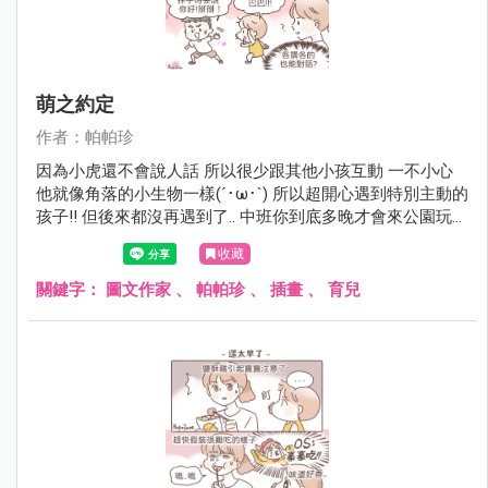
萌之約定
作者：帕帕珍
因為小虎還不會說人話 所以很少跟其他小孩互動 一不小心
他就像角落的小生物一樣(´･ω･`) 所以超開心遇到特別主動的
孩子!! 但後來都沒再遇到了.. 中班你到底多晚才會來公園玩呀
(￣▽￣)
收藏
關鍵字：
圖文作家
、
帕帕珍
、
插畫
、
育兒