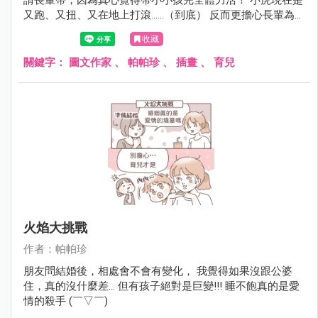
又跑、又扭、又在地上打滾......（到底） 反而更擔心長輩為了
追小孩、抱小孩扭到腰還是跌倒之類～
收藏
關鍵字：
圖文作家
、
帕帕珍
、
插畫
、
育兒
火焰大挑戰
作者：帕帕珍
朋友問結婚後，相處會不會有變化， 我覺得如果沒跟公婆
住，真的沒什麼差... 但有孩子絕對是巨變!!! 睡不飽真的是愛
情的殺手 (￣▽￣)