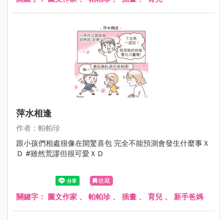
萍水相逢
作者：帕帕珍
跟小孩們相處很像在開驚喜包 完全不能預測會發生什麼事Ｘ
Ｄ #雖然荒謬但很可愛ＸＤ
收藏
關鍵字：
圖文作家
、
帕帕珍
、
插畫
、
育兒
、
新手爸媽