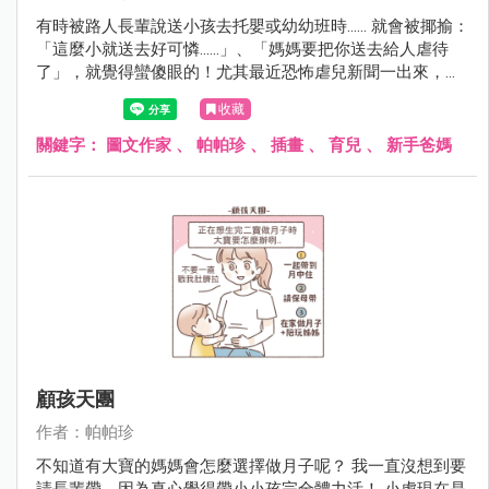
有時被路人長輩說送小孩去托嬰或幼幼班時...... 就會被揶揄：
「這麼小就送去好可憐......」、「媽媽要把你送去給人虐待
了」，就覺得蠻傻眼的！尤其最近恐怖虐兒新聞一出來，討
論度很高，大家就更關注相關從業人員其實保母的年齡斷層
收藏
很大，有六成都50歲以上......真的不難理解年輕人不想投入這
份行業。只能感謝小虎的保母讓我蠻放心的，真的薪資有
關鍵字：
圖文作家
、
帕帕珍
、
插畫
、
育兒
、
新手爸媽
價，專業與耐心無價啊.....
顧孩天團
作者：帕帕珍
不知道有大寶的媽媽會怎麼選擇做月子呢？ 我一直沒想到要
請長輩帶，因為真心覺得帶小小孩完全體力活！ 小虎現在是