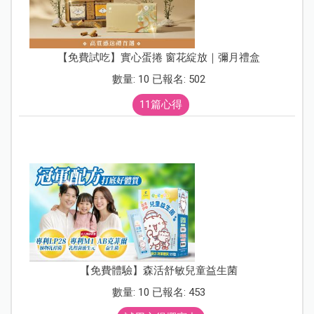
【免費試吃】實心蛋捲 窗花綻放｜彌月禮盒
數量: 10 已報名: 502
11篇心得
【免費體驗】森活舒敏兒童益生菌
數量: 10 已報名: 453