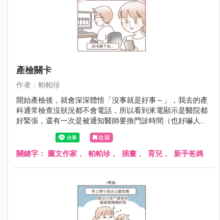
產檢關卡
作者：帕帕珍
開始產檢後，就會深深體悟「沒事就是好事～」，我去的產
科通常檢查沒狀況都不會電話，所以看到來電顯示是醫院都
好緊張，還有一次是被通知醫師要換門診時間（也好嚇人
啊！）現在網路太方便，會查到很多準爸媽分享許多虛驚一
收藏
場的檢查報告 （通常第一次檢查異常,會再被要求第二次更精
細的檢查），或真的有狀況的......看了都會跟著很難過 (｡･
關鍵字：
圖文作家
、
帕帕珍
、
插畫
、
育兒
、
新手爸媽
ω･｡)。