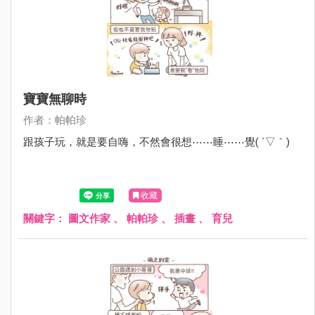
寶寶無聊時
作者：帕帕珍
跟孩子玩，就是要自嗨，不然會很想⋯⋯睡⋯⋯覺( ´▽｀)
收藏
關鍵字：
圖文作家
、
帕帕珍
、
插畫
、
育兒