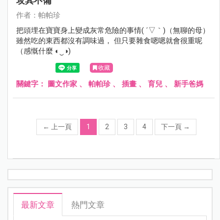
攻其不備
作者：帕帕珍
把頭埋在寶寶身上變成灰常危險的事情( ´▽｀)（無聊的母）
雖然吃的東西都沒有調味過， 但只要雜食嗯嗯就會很重呢
（感慨什麼 ◐‿◑)
收藏
關鍵字：
圖文作家
、
帕帕珍
、
插畫
、
育兒
、
新手爸媽
←
上一頁
1
2
3
4
下一頁
→
最新文章
熱門文章