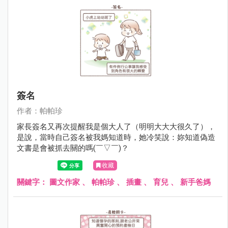
簽名
作者：帕帕珍
家長簽名又再次提醒我是個大人了（明明大大大很久了），
是說，當時自己簽名被我媽知道時，她冷笑說：妳知道偽造
文書是會被抓去關的嗎(￣▽￣)？
收藏
關鍵字：
圖文作家
、
帕帕珍
、
插畫
、
育兒
、
新手爸媽