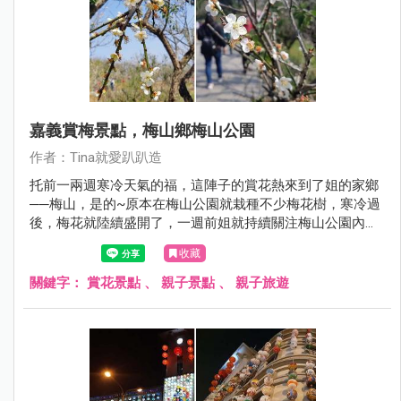
嘉義賞梅景點，梅山鄉梅山公園
作者：Tina就愛趴趴造
托前一兩週寒冷天氣的福，這陣子的賞花熱來到了姐的家鄉
──梅山，是的~原本在梅山公園就栽種不少梅花樹，寒冷過
後，梅花就陸續盛開了，一週前姐就持續關注梅山公園內的
花況，嘿嘿嘿~趁滿開的週末，姐也回到家鄉賞花惹！
收藏
關鍵字：
賞花景點
、
親子景點
、
親子旅遊