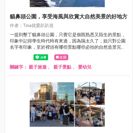
貓鼻頭公園，享受海風與欣賞大自然美景的好地方
作者：Tina就愛趴趴造
一提到墾丁貓鼻頭公園，只覺它是個既熟悉又陌生的景點，
印象中記得學生時代時有來過，因為隔太久了，姐只對公園
名字有印象，至於裡頭有哪些景點哪些必拍的自然造景完全
沒概念，也正因如此，這次再訪墾丁時，將貓鼻頭也納入了
收藏
行程內。
關鍵字：
親子旅遊
、
親子景點
、
嬰幼兒