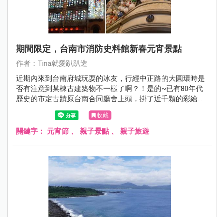
期間限定，台南市消防史料館新春元宵景點
作者：Tina就愛趴趴造
近期內來到台南府城玩耍的冰友，行經中正路的大圓環時是
否有注意到某棟古建築物不一樣了啊？！是的~已有80年代
歷史的市定古蹟原台南合同廳舍上頭，掛了近千顆的彩繪燈
籠耶！而且夜晚特定時間就會點亮所有的燈籠，點燈活動一
收藏
直持續到元宵節，嘿嘿嘿~趁著來到台南玩耍的機會，姐當
然不能錯過賞燈啊！
關鍵字：
元宵節
、
親子景點
、
親子旅遊