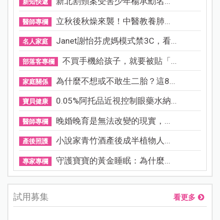
新北割頸案受害少年楊承勳名...
新知快遞
立秋後秋燥來襲！中醫教養肺...
醫師專欄
Janet謝怡芬虎媽模式禁3C，看...
名人家庭
不買手機給孩子，就要被貼「...
部落客專欄
為什麼不想或不敢生二胎？這8...
家庭關係
0.05%阿托品近視控制眼藥水納...
寶貝健康
晚婚晚育是無法改變的現實，...
醫師專欄
小說家青竹酒產後成半植物人...
產後照護
守護寶寶的黃金睡眠：為什麼...
專家專欄
試用募集
看更多