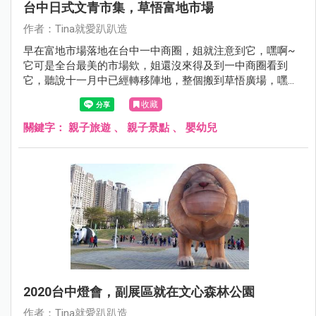
台中日式文青市集，草悟富地市場
作者：Tina就愛趴趴造
早在富地市場落地在台中一中商圈，姐就注意到它，嘿啊~
它可是全台最美的市場欸，姐還沒來得及到一中商圈看到
它，聽說十一月中已經轉移陣地，整個搬到草悟廣場，嘿嘿
嘿....利用來台中走跳的機會，姐也來報到惹。
收藏
關鍵字：
親子旅遊
、
親子景點
、
嬰幼兒
2020台中燈會，副展區就在文心森林公園
作者：Tina就愛趴趴造