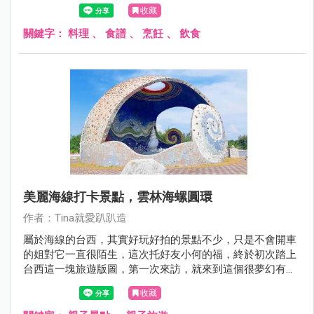
無論大人小孩吃起來都超級滿足，簡單的料理步驟也讓爸比
收藏
媽咪可以將美味輕鬆端上桌！
關鍵字：
料理
、
食譜
、
烹飪
、
飲食
美麗海線打卡景點，雲林海螺圓環
作者：Tina就愛趴趴造
屬於海線的台西，其實好玩好拍的景點不少，只是不會開車
的姐對它一直很陌生，這次托好友小何的福，終於初次踏上
台西這一塊旅遊版圖，第一次來訪，就來到這個很夢幻有很
繽紛的網美打卡亮點。
收藏