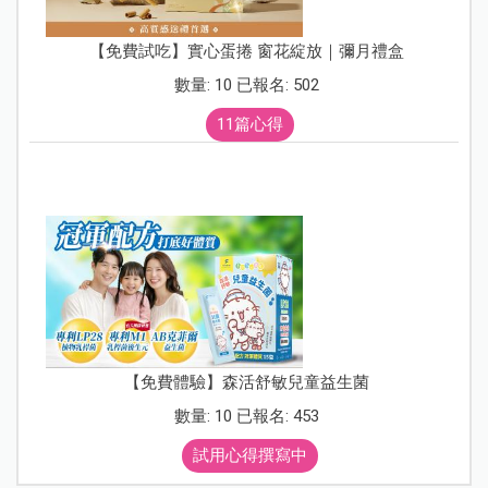
【免費試吃】實心蛋捲 窗花綻放｜彌月禮盒
數量: 10 已報名: 502
11篇心得
【免費體驗】森活舒敏兒童益生菌
數量: 10 已報名: 453
試用心得撰寫中