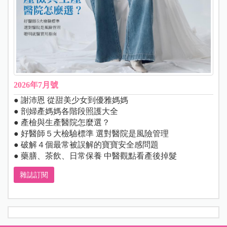
2026年7月號
● 謝沛恩 從甜美少女到優雅媽媽
● 剖婦產媽媽各階段照護大全
● 產檢與生產醫院怎麼選？
● 好醫師５大檢驗標準 選對醫院是風險管理
● 破解４個最常被誤解的寶寶安全感問題
● 藥膳、茶飲、日常保養 中醫觀點看產後掉髮
雜誌訂閱