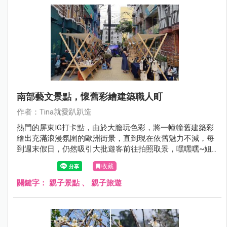
南部藝文景點，懷舊彩繪建築職人町
作者：Tina就愛趴趴造
熱門的屏東IG打卡點，由於大膽玩色彩，將一幢幢舊建築彩
繪出充滿浪漫氛圍的歐洲街景，直到現在依舊魅力不減，每
到週末假日，仍然吸引大批遊客前往拍照取景，嘿嘿嘿~姐
當然也不例外啊！利用去年賞聖誕節燈會的機會，姐也來報
收藏
到惹！
關鍵字：
親子景點
、
親子旅遊