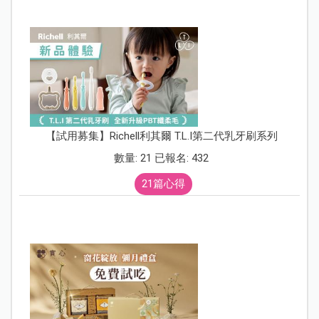
【試用募集】Richell利其爾 T.L.I第二代乳牙刷系列
數量: 21 已報名: 432
21篇心得