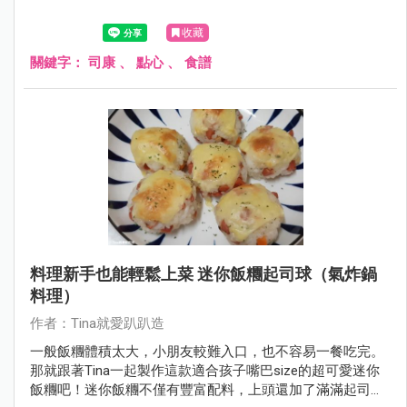
收藏
關鍵字：
司康
、
點心
、
食譜
料理新手也能輕鬆上菜 迷你飯糰起司球（氣炸鍋
料理）
作者：Tina就愛趴趴造
一般飯糰體積太大，小朋友較難入口，也不容易一餐吃完。
那就跟著Tina一起製作這款適合孩子嘴巴size的超可愛迷你
飯糰吧！迷你飯糰不僅有豐富配料，上頭還加了滿滿起司，