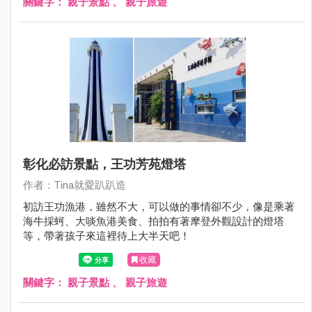
關鍵字：
親子景點
、
親子旅遊
彰化必訪景點，王功芳苑燈塔
作者：Tina就愛趴趴造
初訪王功漁港，雖然不大，可以做的事情卻不少，像是乘著
海牛採蚵、大啖魚港美食、拍拍有著摩登外觀設計的燈塔
等，帶著孩子來這裡待上大半天吧！
收藏
關鍵字：
親子景點
、
親子旅遊