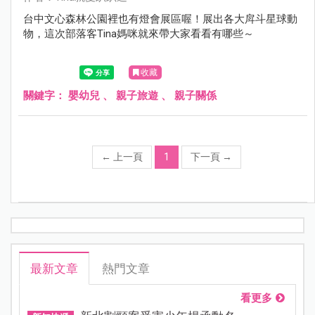
台中文心森林公園裡也有燈會展區喔！展出各大戽斗星球動
物，這次部落客Tina媽咪就來帶大家看看有哪些～
收藏
關鍵字：
嬰幼兒
、
親子旅遊
、
親子關係
←
上一頁
1
下一頁
→
最新文章
熱門文章
看更多