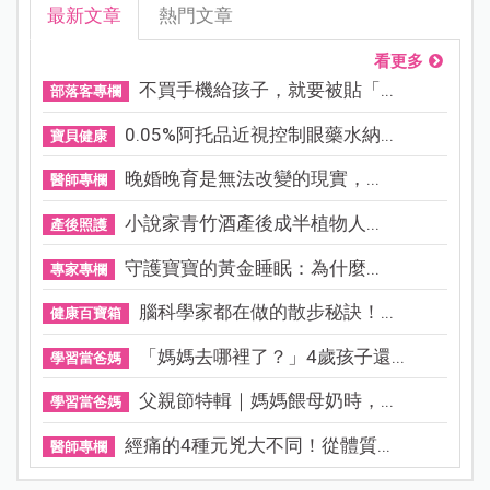
最新文章
熱門文章
看更多
不買手機給孩子，就要被貼「...
部落客專欄
0.05%阿托品近視控制眼藥水納...
寶貝健康
晚婚晚育是無法改變的現實，...
醫師專欄
小說家青竹酒產後成半植物人...
產後照護
守護寶寶的黃金睡眠：為什麼...
專家專欄
腦科學家都在做的散步秘訣！...
健康百寶箱
「媽媽去哪裡了？」4歲孩子還...
學習當爸媽
父親節特輯｜媽媽餵母奶時，...
學習當爸媽
經痛的4種元兇大不同！從體質...
醫師專欄