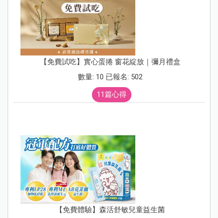
【免費試吃】實心蛋捲 窗花綻放｜彌月禮盒
數量: 10 已報名: 502
11篇心得
【免費體驗】森活舒敏兒童益生菌