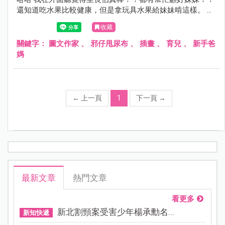
還知道吃水果比較健康，但是拿玩具水果給妹妹啃這樣。 不
管怎麼樣我都覺得妳很棒～
收藏
關鍵字：
圖文作家
、
邪仔甩尿布
、
插畫
、
育兒
、
新手爸
媽
←
上一頁
1
下一頁
→
最新文章
熱門文章
看更多
新北割頸案受害少年楊承勳名...
新知快遞