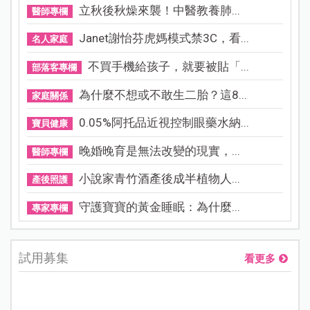
立秋後秋燥來襲！中醫教養肺...
醫師專欄
Janet謝怡芬虎媽模式禁3C，看...
名人家庭
不買手機給孩子，就要被貼「...
部落客專欄
為什麼不想或不敢生二胎？這8...
家庭關係
0.05%阿托品近視控制眼藥水納...
寶貝健康
晚婚晚育是無法改變的現實，...
醫師專欄
小說家青竹酒產後成半植物人...
產後照護
守護寶寶的黃金睡眠：為什麼...
專家專欄
試用募集
看更多