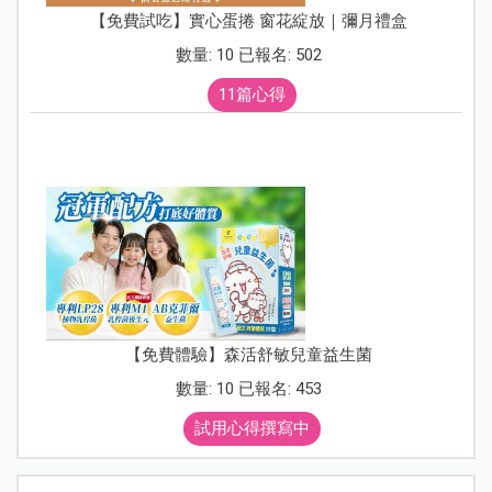
【免費試吃】實心蛋捲 窗花綻放｜彌月禮盒
數量: 10 已報名: 502
11篇心得
【免費體驗】森活舒敏兒童益生菌
數量: 10 已報名: 453
試用心得撰寫中