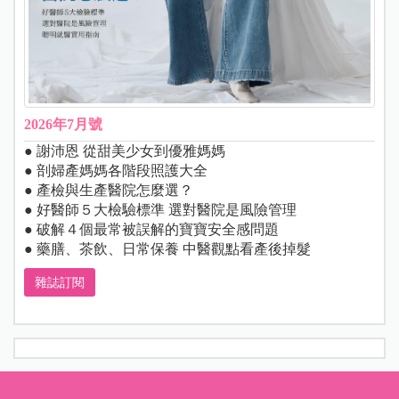
2026年7月號
● 謝沛恩 從甜美少女到優雅媽媽
● 剖婦產媽媽各階段照護大全
● 產檢與生產醫院怎麼選？
● 好醫師５大檢驗標準 選對醫院是風險管理
● 破解４個最常被誤解的寶寶安全感問題
● 藥膳、茶飲、日常保養 中醫觀點看產後掉髮
雜誌訂閱