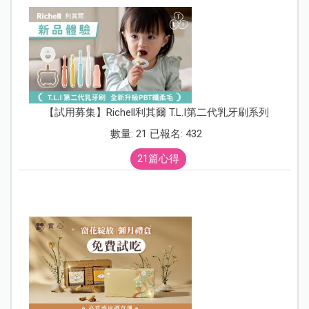
【試用募集】Richell利其爾 T.L.I第二代乳牙刷系列
數量: 21 已報名: 432
21篇心得