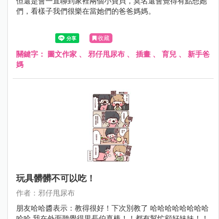
但還是會一直聊到家裡兩個小寶貝，莫名還會覺得有點想她
們，看樣子我們很樂在當她們的爸爸媽媽。
收藏
關鍵字：
圖文作家
、
邪仔甩尿布
、
插畫
、
育兒
、
新手爸
媽
玩具髒髒不可以吃！
作者：邪仔甩尿布
朋友哈哈醬表示：教得很好！下次別教了 哈哈哈哈哈哈哈哈
哈哈 我在外面聽覺得里長伯真棒！！都有幫忙顧好妹妹！！