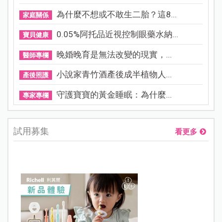
為什麼不想或不敢生二胎？這8...
家庭關係
0.05%阿托品近視控制眼藥水納...
寶貝健康
晚婚晚育是無法改變的現實，...
醫師專欄
小說家青竹酒產後成半植物人...
產後照護
守護寶寶的黃金睡眠：為什麼...
專家專欄
試用募集
看更多