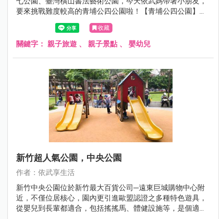
七公園、臺灣橫山書法藝術公園，今天依武媽帶著小朋友，
要來挑戰難度較高的青埔公四公園啦！【青埔公四公園】雖
然面積不大，但裏面其實還蠻厲害的。有各種類型的攀爬
收藏
網、攀爬牆，還有依武家第一次見到酷似遊樂園的旋轉飛
椅，也太好玩了吧！新奇又有創意的特色遊具，連依武媽看
關鍵字：
親子旅遊
、
親子景點
、
嬰幼兒
了都好想玩。若近期有安排到Xpark水族館旅遊，結束後可以
帶著小朋友來青埔公四公園玩耍運動一下唷！
新竹超人氣公園，中央公園
作者：依武享生活
新竹中央公園位於新竹最大百貨公司─遠東巨城購物中心附
近，不僅位居核心，園內更引進歐盟認證之多種特色遊具，
從嬰兒到長輩都適合，包括搖搖馬、體健設施等，是個適合
全家大小假日運動休閒的好地方。