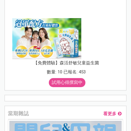
【免費體驗】森活舒敏兒童益生菌
數量: 10 已報名: 453
試用心得撰寫中
當期雜誌
看更多