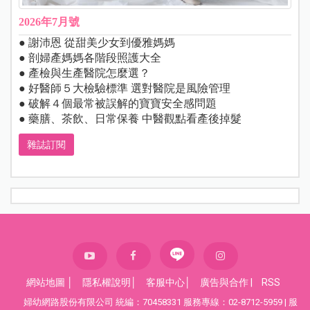
2026年7月號
● 謝沛恩 從甜美少女到優雅媽媽
● 剖婦產媽媽各階段照護大全
● 產檢與生產醫院怎麼選？
● 好醫師５大檢驗標準 選對醫院是風險管理
● 破解４個最常被誤解的寶寶安全感問題
● 藥膳、茶飲、日常保養 中醫觀點看產後掉髮
雜誌訂閱
網站地圖
│
隱私權說明
│
客服中心
│
廣告與合作
|
RSS
婦幼網路股份有限公司 統編：70458331 服務專線：02-8712-5959 | 服