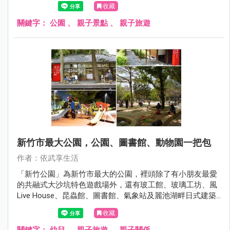
收藏
關鍵字：
公園
、
親子景點
、
親子旅遊
新竹市最大公園，公園、圖書館、動物園一把包
作者：依武享生活
「新竹公園」為新竹市最大的公園，裡頭除了有小朋友最愛
的共融式大沙坑特色遊戲場外，還有玻工館、玻璃工坊、風
Live House、昆蟲館、圖書館、氣象站及麗池湖畔日式建築
群等景點，甚至連新竹動物園都在新竹公園的腹地內，可說
收藏
是新竹絕佳的親子休憩場所！
關鍵字：
幼兒
、
親子旅遊
、
親子關係