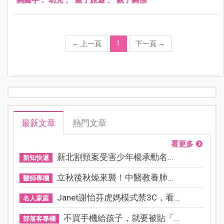
←
上一頁
1
下一頁
→
最新文章
熱門文章
看更多
新北割頸案受害少年楊承勳名...
新知快遞
立秋後秋燥來襲！中醫教養肺...
醫師專欄
Janet謝怡芬虎媽模式禁3C，看...
名人家庭
不買手機給孩子，就要被貼「...
部落客專欄