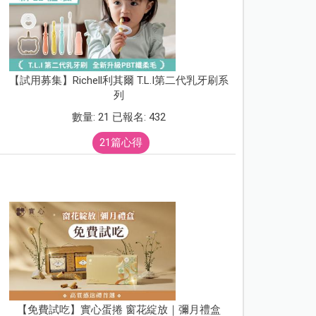
【試用募集】Richell利其爾 T.L.I第二代乳牙刷系
列
數量: 21 已報名: 432
21篇心得
【免費試吃】實心蛋捲 窗花綻放｜彌月禮盒