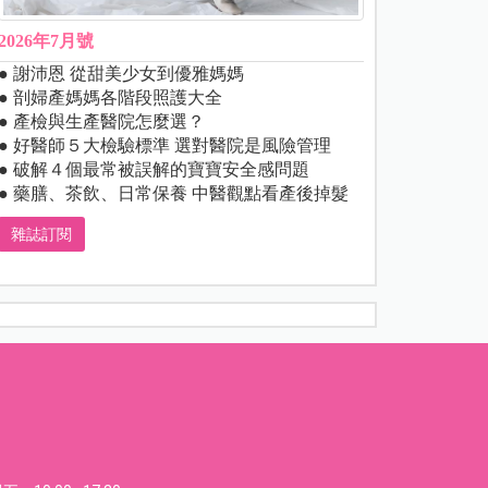
2026年7月號
● 謝沛恩 從甜美少女到優雅媽媽
● 剖婦產媽媽各階段照護大全
● 產檢與生產醫院怎麼選？
● 好醫師５大檢驗標準 選對醫院是風險管理
● 破解４個最常被誤解的寶寶安全感問題
● 藥膳、茶飲、日常保養 中醫觀點看產後掉髮
雜誌訂閱