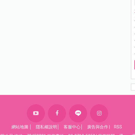
網站地圖
│
隱私權說明
│
客服中心
│
廣告與合作
|
RSS