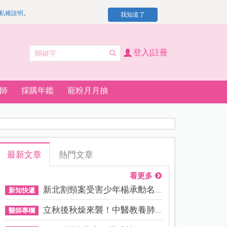
私權說明
。
我知道了
登入|註冊
師
採購年鑑
寵粉月月抽
最新文章
熱門文章
看更多
新北割頸案受害少年楊承勳名...
新知快遞
立秋後秋燥來襲！中醫教養肺...
醫師專欄