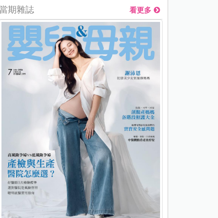
當期雜誌
看更多