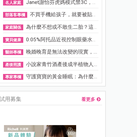
Janet謝怡芬虎媽模式禁3C，看...
名人家庭
不買手機給孩子，就要被貼「...
部落客專欄
為什麼不想或不敢生二胎？這8...
家庭關係
0.05%阿托品近視控制眼藥水納...
寶貝健康
晚婚晚育是無法改變的現實，...
醫師專欄
小說家青竹酒產後成半植物人...
產後照護
守護寶寶的黃金睡眠：為什麼...
專家專欄
試用募集
看更多