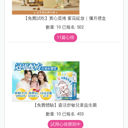
【免費試吃】實心蛋捲 窗花綻放｜彌月禮盒
數量: 10 已報名: 502
11篇心得
【免費體驗】森活舒敏兒童益生菌
數量: 10 已報名: 453
試用心得撰寫中