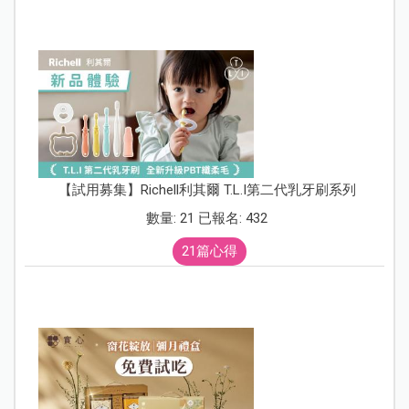
【試用募集】Richell利其爾 T.L.I第二代乳牙刷系列
數量: 21 已報名: 432
21篇心得