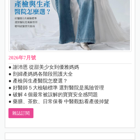
2026年7月號
● 謝沛恩 從甜美少女到優雅媽媽
● 剖婦產媽媽各階段照護大全
● 產檢與生產醫院怎麼選？
● 好醫師５大檢驗標準 選對醫院是風險管理
● 破解４個最常被誤解的寶寶安全感問題
● 藥膳、茶飲、日常保養 中醫觀點看產後掉髮
雜誌訂閱