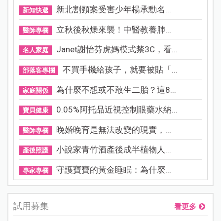
新北割頸案受害少年楊承勳名...
新知快遞
立秋後秋燥來襲！中醫教養肺...
醫師專欄
Janet謝怡芬虎媽模式禁3C，看...
名人家庭
不買手機給孩子，就要被貼「...
部落客專欄
為什麼不想或不敢生二胎？這8...
家庭關係
0.05%阿托品近視控制眼藥水納...
寶貝健康
晚婚晚育是無法改變的現實，...
醫師專欄
小說家青竹酒產後成半植物人...
產後照護
守護寶寶的黃金睡眠：為什麼...
專家專欄
試用募集
看更多