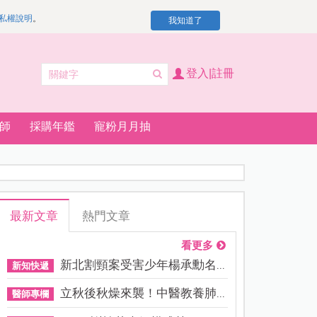
私權說明
。
我知道了
登入|註冊
師
採購年鑑
寵粉月月抽
最新文章
熱門文章
看更多
新北割頸案受害少年楊承勳名...
新知快遞
立秋後秋燥來襲！中醫教養肺...
醫師專欄