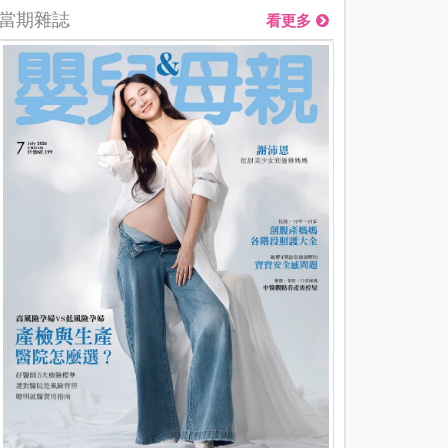
當期雜誌
看更多