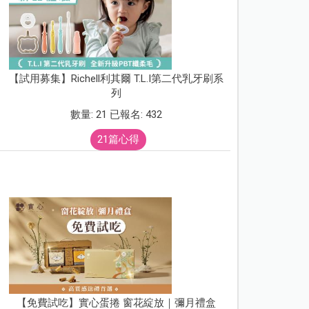
【試用募集】Richell利其爾 T.L.I第二代乳牙刷系
列
數量: 21 已報名: 432
21篇心得
【免費試吃】實心蛋捲 窗花綻放｜彌月禮盒