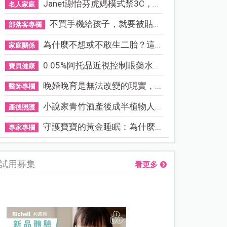
Janet謝怡芬虎媽模式禁3C，看...
名人家庭
不買手機給孩子，就要被貼「...
部落客專欄
為什麼不想或不敢生二胎？這8...
家庭關係
0.05%阿托品近視控制眼藥水納...
寶貝健康
晚婚晚育是無法改變的現實，...
醫師專欄
小說家青竹酒產後成半植物人...
產後照護
守護寶寶的黃金睡眠：為什麼...
專家專欄
試用募集
看更多