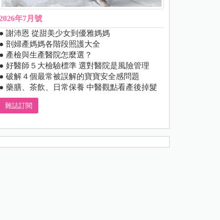
2026年7月號
● 謝沛恩 從甜美少女到優雅媽媽
● 剖婦產媽媽各階段照護大全
● 產檢與生產醫院怎麼選？
● 好醫師５大檢驗標準 選對醫院是風險管理
● 破解４個最常被誤解的寶寶安全感問題
● 藥膳、茶飲、日常保養 中醫觀點看產後掉髮
雜誌訂閱