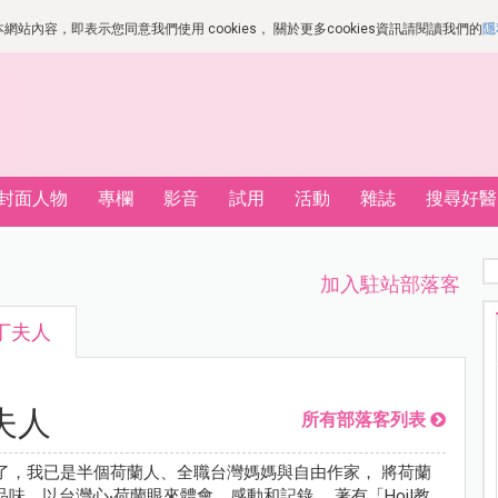
站內容，即表示您同意我們使用 cookies， 關於更多cookies資訊請閱讀我們的
隱
封面人物
專欄
影音
試用
活動
雜誌
搜尋好醫
加入駐站部落客
丁夫人
夫人
所有部落客列表
年了，我已是半個荷蘭人、全職台灣媽媽與自由作家， 將荷蘭
味，以台灣心‧荷蘭眼來體會、感動和記錄。 著有「Hoi!教