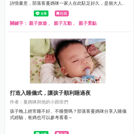
詩情畫意，部落客蔓媽咪一家人在此駐足好久，是個大人放
鬆、小孩放電的好地方。
收藏
關鍵字：
親子旅遊
、
親子互動
、
親子景點
打造入睡儀式，讓孩子順利睡過夜
作者：蔓媽咪與他的小跟班們
孩子晚上經常睡不好、不睡覺嗎？部落客蔓媽咪分享入睡儀
式經驗，爸媽也可以參考看看～
收藏