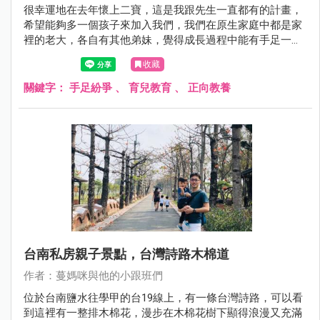
很幸運地在去年懷上二寶，這是我跟先生一直都有的計畫，
希望能夠多一個孩子來加入我們，我們在原生家庭中都是家
裡的老大，各自有其他弟妹，覺得成長過程中能有手足一起
長大是很棒的事，雖然吵吵鬧鬧，但有事能夠一起商量、一
收藏
起分享學校、家庭的大小事，所以也期待未來兩個孩子能夠
有自己的手足一起成長。
關鍵字：
手足紛爭
、
育兒教育
、
正向教養
台南私房親子景點，台灣詩路木棉道
作者：蔓媽咪與他的小跟班們
位於台南鹽水往學甲的台19線上，有一條台灣詩路，可以看
到這裡有一整排木棉花，漫步在木棉花樹下顯得浪漫又充滿