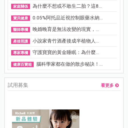
為什麼不想或不敢生二胎？這8...
家庭關係
0.05%阿托品近視控制眼藥水納...
寶貝健康
晚婚晚育是無法改變的現實，...
醫師專欄
小說家青竹酒產後成半植物人...
產後照護
守護寶寶的黃金睡眠：為什麼...
專家專欄
腦科學家都在做的散步秘訣！...
健康百寶箱
試用募集
看更多