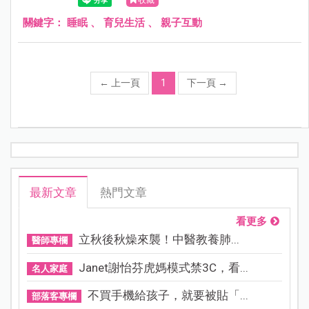
關鍵字：
睡眠
、
育兒生活
、
親子互動
←
上一頁
1
下一頁
→
最新文章
熱門文章
看更多
立秋後秋燥來襲！中醫教養肺...
醫師專欄
Janet謝怡芬虎媽模式禁3C，看...
名人家庭
不買手機給孩子，就要被貼「...
部落客專欄