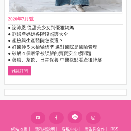
2026年7月號
● 謝沛恩 從甜美少女到優雅媽媽
● 剖婦產媽媽各階段照護大全
● 產檢與生產醫院怎麼選？
● 好醫師５大檢驗標準 選對醫院是風險管理
● 破解４個最常被誤解的寶寶安全感問題
● 藥膳、茶飲、日常保養 中醫觀點看產後掉髮
雜誌訂閱
網站地圖
│
隱私權說明
│
客服中心
│
廣告與合作
|
RSS