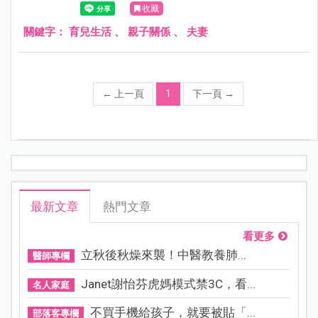
收藏
個人學習，然後再教你怎麼做嗎？我們不是應該要一起學
習、一起做父母嗎？所謂的夫妻，不應該是這樣嗎？」說的
關鍵字：
育兒生活
、
親子關係
、
夫妻
真好啊！什麼後盾阿
←
上一頁
1
下一頁
→
最新文章
熱門文章
看更多
立秋後秋燥來襲！中醫教養肺...
醫師專欄
Janet謝怡芬虎媽模式禁3C，看...
名人家庭
不買手機給孩子，就要被貼「...
部落客專欄