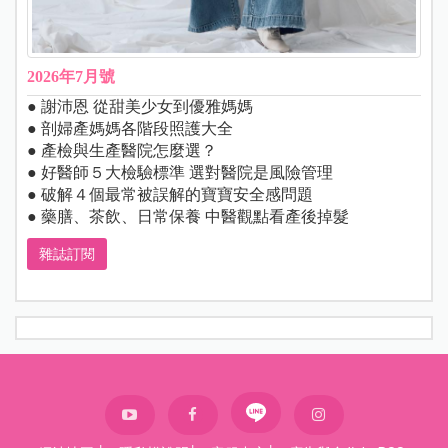
2026年7月號
● 謝沛恩 從甜美少女到優雅媽媽
● 剖婦產媽媽各階段照護大全
● 產檢與生產醫院怎麼選？
● 好醫師５大檢驗標準 選對醫院是風險管理
● 破解４個最常被誤解的寶寶安全感問題
● 藥膳、茶飲、日常保養 中醫觀點看產後掉髮
雜誌訂閱