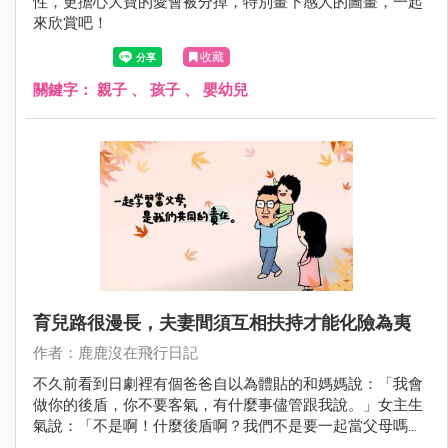
性，更擔心大寶的愛會被分掉，特別畫下感人的圖畫，一起
來欣賞吧！
收藏
關鍵字：
親子
、
孩子
、
嬰幼兒
育兒路很漫長，夫妻間須互相扶持才能化險為夷
作者：鹿鹿沒在飛行日記
不久前看到日劇裡有個爸爸自以為體貼的和媽媽說：「我會
做你的後盾，你不要客氣，有什麼事儘管跟我說。」女主生
氣說：「不是啊！什麼後盾啊？我們不是要一起當父母嗎？
我也是第一次當父母，什麼都不懂、很擔心，但我居然得一