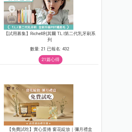
【試用募集】Richell利其爾 T.L.I第二代乳牙刷系
列
數量: 21 已報名: 432
21篇心得
【免費試吃】實心蛋捲 窗花綻放｜彌月禮盒