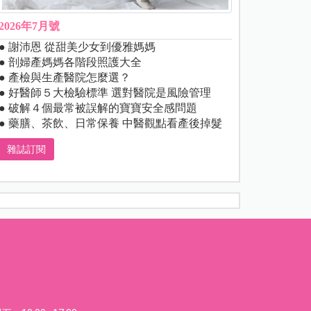
2026年7月號
● 謝沛恩 從甜美少女到優雅媽媽
● 剖婦產媽媽各階段照護大全
● 產檢與生產醫院怎麼選？
● 好醫師５大檢驗標準 選對醫院是風險管理
● 破解４個最常被誤解的寶寶安全感問題
● 藥膳、茶飲、日常保養 中醫觀點看產後掉髮
雜誌訂閱