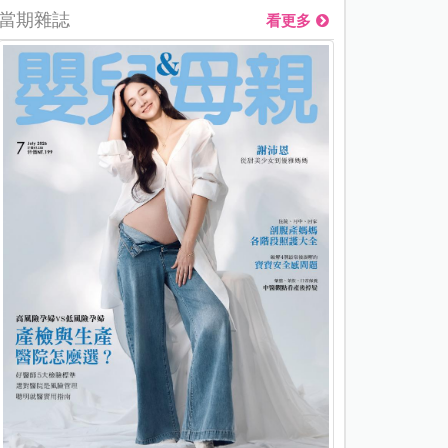
當期雜誌
看更多