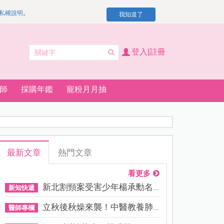
私權說明
。
我知道了
登入|註冊
師
採購年鑑
寵粉月月抽
最新文章
熱門文章
看更多
新北割頸案受害少年楊承勳名...
新知快遞
立秋後秋燥來襲！中醫教養肺...
醫師專欄