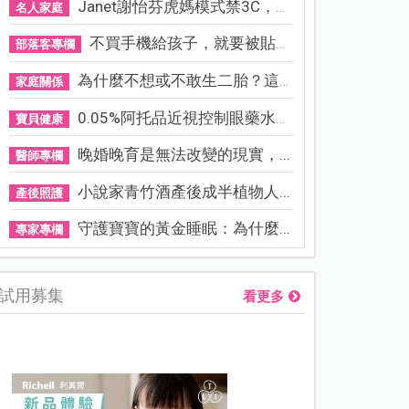
Janet謝怡芬虎媽模式禁3C，看...
名人家庭
不買手機給孩子，就要被貼「...
部落客專欄
為什麼不想或不敢生二胎？這8...
家庭關係
0.05%阿托品近視控制眼藥水納...
寶貝健康
晚婚晚育是無法改變的現實，...
醫師專欄
小說家青竹酒產後成半植物人...
產後照護
守護寶寶的黃金睡眠：為什麼...
專家專欄
試用募集
看更多