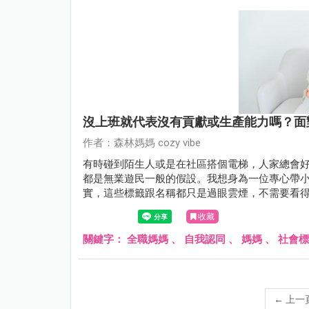
沒上班就代表沒有貢獻或生產能力嗎？面
作者：森林媽媽 cozy vibe
有時碰到陌生人或是在社區搭個電梯，人家總會好
都是無業遊民一般的假設。我想身為一位專心帶
實，這些標籤跟名稱都只是過眼雲煙，不需要看
收藏
關鍵字：
全職媽媽
、
自我認同
、
媽媽
、
社會標
←
上一