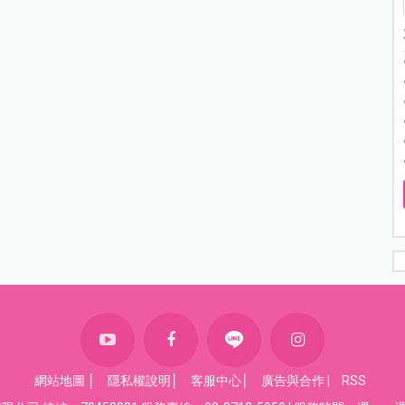
網站地圖
│
隱私權說明
│
客服中心
│
廣告與合作
|
RSS