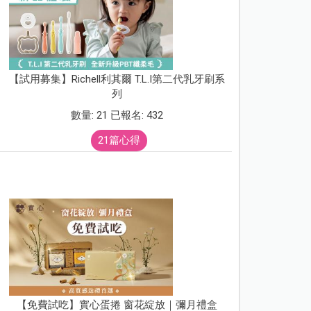
【試用募集】Richell利其爾 T.L.I第二代乳牙刷系
列
數量: 21 已報名: 432
21篇心得
【免費試吃】實心蛋捲 窗花綻放｜彌月禮盒