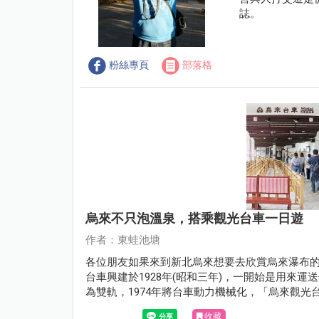
誌。
粉絲專頁
部落格
烏來不只泡溫泉，搭乘觀光台車一日遊
作者：東蛙池塘
各位朋友如果來到新北烏來想要去欣賞烏來瀑布
台車興建於1928年(昭和三年)，一開始是用來運送
為雙軌，1974年將台車動力機械化，「烏來觀
烏來瀑布，單程票價是50元，車程大約十分鐘就
收藏