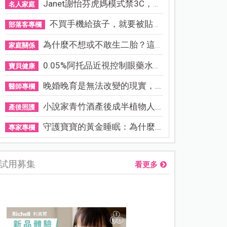
Janet謝怡芬虎媽模式禁3C，看...
名人家庭
不買手機給孩子，就要被貼「...
部落客專欄
為什麼不想或不敢生二胎？這8...
家庭關係
0.05%阿托品近視控制眼藥水納...
寶貝健康
晚婚晚育是無法改變的現實，...
醫師專欄
小說家青竹酒產後成半植物人...
產後照護
守護寶寶的黃金睡眠：為什麼...
專家專欄
試用募集
看更多