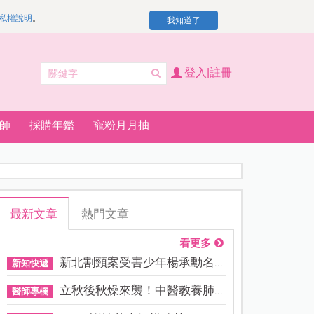
私權說明
。
我知道了
登入|註冊
師
採購年鑑
寵粉月月抽
最新文章
熱門文章
看更多
新北割頸案受害少年楊承勳名...
新知快遞
立秋後秋燥來襲！中醫教養肺...
醫師專欄