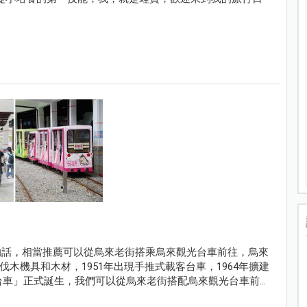
的話，相當推薦可以從烏來老街搭乘烏來觀光台車前往，烏來
伐木機具和木材，1951年出現手推式載客台車，1964年擴建
光台車」正式誕生，我們可以從烏來老街搭配烏來觀光台車前往
到達台車瀑布站唷！