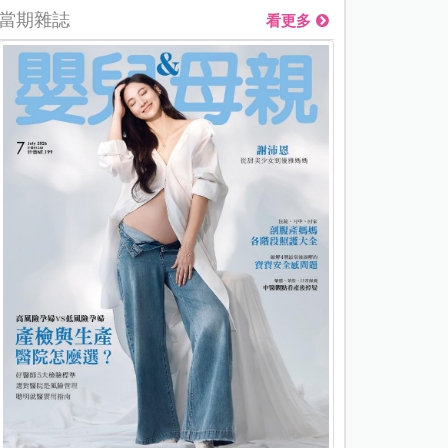
當期雜誌
看更多