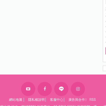
網站地圖
│
隱私權說明
│
客服中心
│
廣告與合作
|
RSS