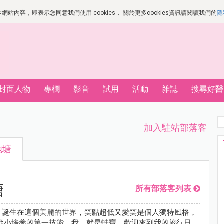
站內容，即表示您同意我們使用 cookies， 關於更多cookies資訊請閱讀我們的
隱
封面人物
專欄
影音
試用
活動
雜誌
搜尋好醫
加入駐站部落客
池塘
塘
所有部落客列表
6號，誕生在這個美麗的世界，笑點超低又愛笑是個人獨特風格，
從小培養的第一技能，我，就是蛙寶，歡迎來到我的旅行日