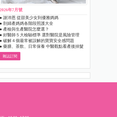
2026年7月號
● 謝沛恩 從甜美少女到優雅媽媽
● 剖婦產媽媽各階段照護大全
● 產檢與生產醫院怎麼選？
● 好醫師５大檢驗標準 選對醫院是風險管理
● 破解４個最常被誤解的寶寶安全感問題
● 藥膳、茶飲、日常保養 中醫觀點看產後掉髮
雜誌訂閱