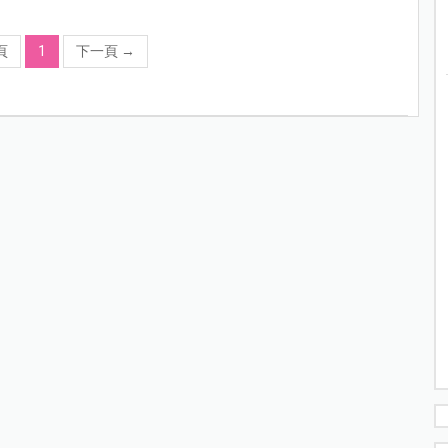
頁
1
下一頁
→