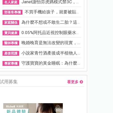
Janet謝怡芬虎媽模式禁3C，看...
名人家庭
不買手機給孩子，就要被貼「...
部落客專欄
為什麼不想或不敢生二胎？這8...
家庭關係
0.05%阿托品近視控制眼藥水納...
寶貝健康
晚婚晚育是無法改變的現實，...
醫師專欄
小說家青竹酒產後成半植物人...
產後照護
守護寶寶的黃金睡眠：為什麼...
專家專欄
試用募集
看更多