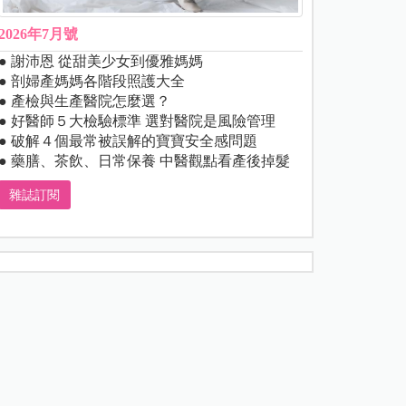
2026年7月號
● 謝沛恩 從甜美少女到優雅媽媽
● 剖婦產媽媽各階段照護大全
● 產檢與生產醫院怎麼選？
● 好醫師５大檢驗標準 選對醫院是風險管理
● 破解４個最常被誤解的寶寶安全感問題
● 藥膳、茶飲、日常保養 中醫觀點看產後掉髮
雜誌訂閱