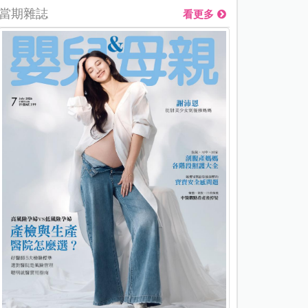
當期雜誌
看更多