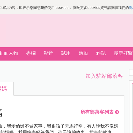
站內容，即表示您同意我們使用 cookies， 關於更多cookies資訊請閱讀我們的
隱
封面人物
專欄
影音
試用
活動
雜誌
搜尋好醫
加入駐站部落客
媽媽
媽
所有部落客列表
臉，我愛偷懶不做家事，我跟孩子天馬行空，有人說我不像媽
子的媽媽，我用繪畫紀錄我們，孩子說的故事，我畫的故事。