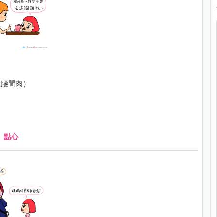
捏腰間肉）
、
點心