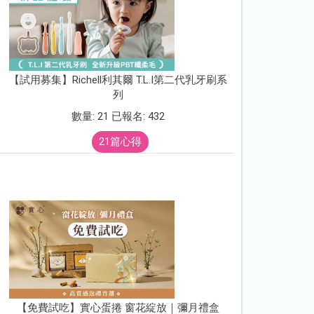
【試用募集】Richell利其爾 T.L.I第二代乳牙刷系
列
數量: 21 已報名: 432
21篇心得
【免費試吃】實心蛋捲 窗花綻放｜彌月禮盒