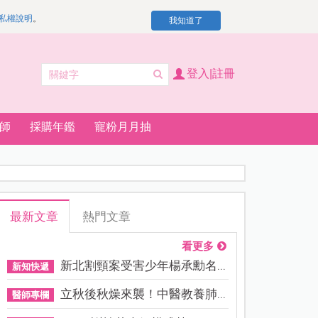
私權說明
。
我知道了
登入|註冊
師
採購年鑑
寵粉月月抽
最新文章
熱門文章
看更多
新北割頸案受害少年楊承勳名...
新知快遞
立秋後秋燥來襲！中醫教養肺...
醫師專欄