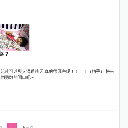
路？
紀就可以與人溝通聊天 真的很厲害呢！！！！（拍手） 快來
貝們勇敢的開口吧～
頁
1
下一頁
→