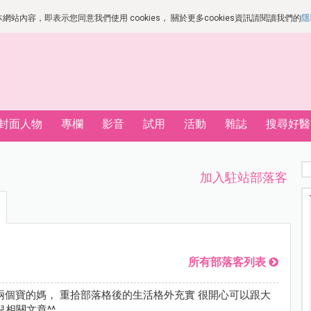
站內容，即表示您同意我們使用 cookies， 關於更多cookies資訊請閱讀我們的
隱
封面人物
專欄
影音
試用
活動
雜誌
搜尋好醫
加入駐站部落客
所有部落客列表
兩個寶的媽， 重拾部落格後的生活格外充實 很開心可以跟大
相關文章^^