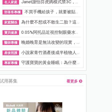
Janet謝怡芬虎媽模式禁3C，看...
名人家庭
不買手機給孩子，就要被貼「...
部落客專欄
為什麼不想或不敢生二胎？這8...
家庭關係
0.05%阿托品近視控制眼藥水納...
寶貝健康
晚婚晚育是無法改變的現實，...
醫師專欄
小說家青竹酒產後成半植物人...
產後照護
守護寶寶的黃金睡眠：為什麼...
專家專欄
試用募集
看更多