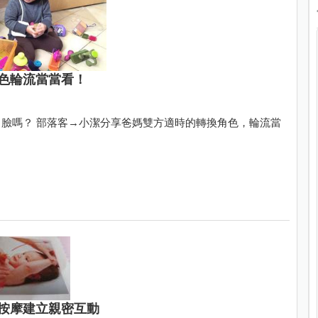
色輪流當當看！
臉嗎？ 部落客→小潔分享爸媽雙方適時的轉換角色，輪流當
按摩建立親密互動