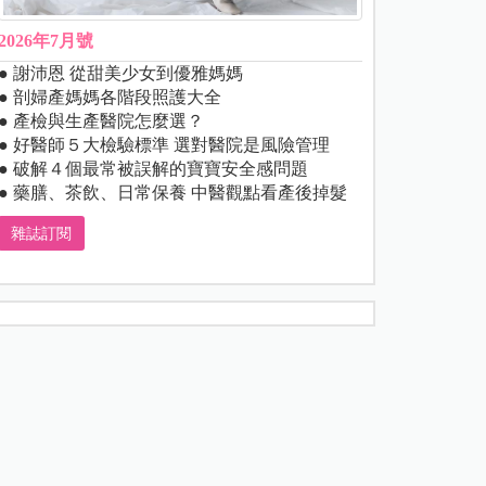
2026年7月號
● 謝沛恩 從甜美少女到優雅媽媽
● 剖婦產媽媽各階段照護大全
● 產檢與生產醫院怎麼選？
● 好醫師５大檢驗標準 選對醫院是風險管理
● 破解４個最常被誤解的寶寶安全感問題
● 藥膳、茶飲、日常保養 中醫觀點看產後掉髮
雜誌訂閱