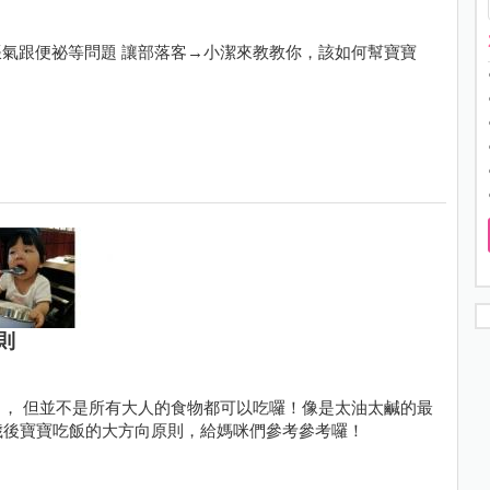
氣跟便祕等問題 讓部落客→小潔來教教你，該如何幫寶寶
則
， 但並不是所有大人的食物都可以吃囉！像是太油太鹹的最
一歲後寶寶吃飯的大方向原則，給媽咪們參考參考囉！