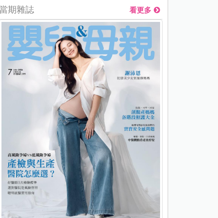
當期雜誌
看更多