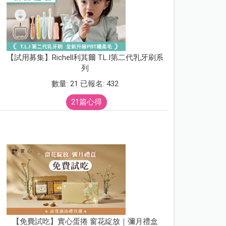
【試用募集】Richell利其爾 T.L.I第二代乳牙刷系
列
數量: 21 已報名: 432
21篇心得
【免費試吃】實心蛋捲 窗花綻放｜彌月禮盒