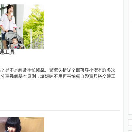
通工具
嗎？是不是經常手忙腳亂、驚慌失措呢？部落客小潔有許多次
來分享幾個基本原則，讓媽咪不用再害怕獨自帶寶貝搭交通工