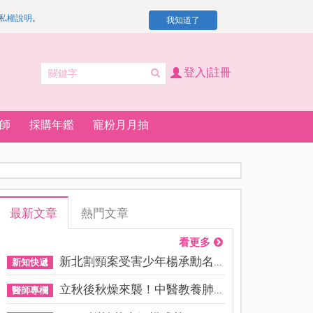
私權說明
。
我知道了
登入|註冊
師
採購年鑑
寵粉月月抽
最新文章
熱門文章
看更多
新北割頸案受害少年楊承勳名...
新知快遞
立秋後秋燥來襲！中醫教養肺...
醫師專欄