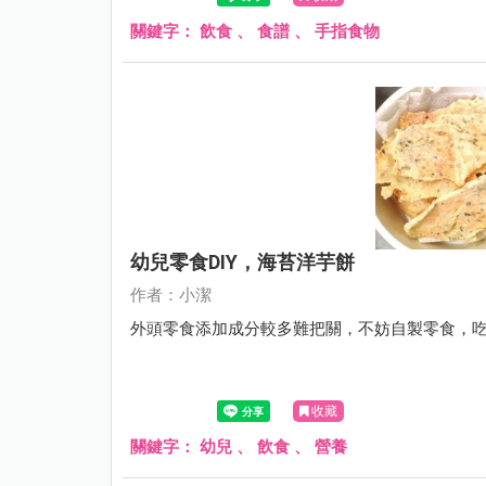
關鍵字：
飲食
、
食譜
、
手指食物
幼兒零食DIY，海苔洋芋餅
作者：小潔
外頭零食添加成分較多難把關，不妨自製零食，
收藏
關鍵字：
幼兒
、
飲食
、
營養