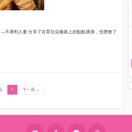
→不犀利人妻 分享了在育兒這條路上的點點滴滴，也體會了
？
頁
1
下一頁
→