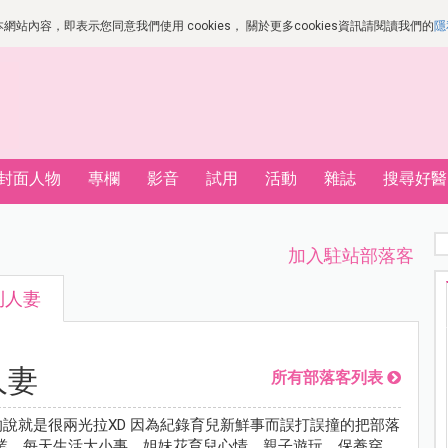
站內容，即表示您同意我們使用 cookies， 關於更多cookies資訊請閱讀我們的
隱
封面人物
專欄
影音
試用
活動
雜誌
搜尋好醫
加入駐站部落客
利人妻
人妻
所有部落客列表
的說就是很兩光拉XD 因為紀錄育兒新鮮事而誤打誤撞的把部落
業，每天生活大小事、姐妹花育兒心情、親子遊玩、保養穿