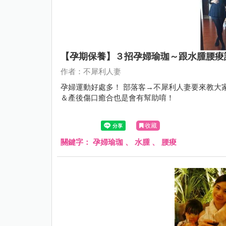
【孕期保養】３招孕婦瑜珈～跟水腫腰痠說B
作者：不犀利人妻
孕婦運動好處多！ 部落客→不犀利人妻要來教大
＆產後傷口癒合也是會有幫助唷！
收藏
關鍵字：
孕婦瑜珈
、
水腫
、
腰痠