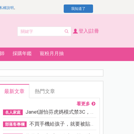
私權說明
。
我知道了
登入|註冊
師
採購年鑑
寵粉月月抽
最新文章
熱門文章
看更多
Janet謝怡芬虎媽模式禁3C，看...
名人家庭
不買手機給孩子，就要被貼「...
部落客專欄