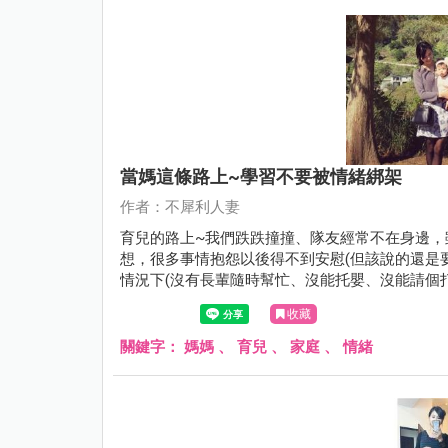
當媽這條路上~學習不要被情緒綁架
作者：不犀利人妻
育兒的路上~我們跌跌撞撞、隊友經常不在身邊，
想，很多事情抱怨以後得不到安慰(但該說的還是要
情況下(沒有長輩隨時幫忙、沒能托嬰、沒能請個
法擺爛，全職媽媽經常被這樣的生活壓的喘不過
收藏
為淨，冷靜下來後~就會發現混亂的生活中還是有
關鍵字：
媽媽
、
育兒
、
家庭
、
情緒