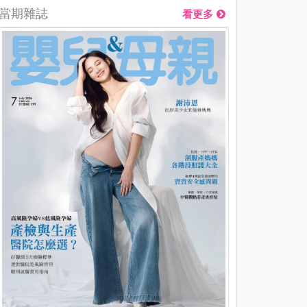
當期雜誌
看更多