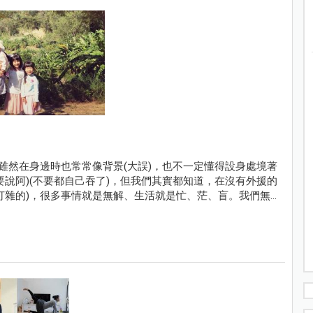
雖然在身邊時也常常像背景(大誤)，也不一定懂得設身處境著
說阿)(不要都自己吞了)，但我們其實都知道，在沒有外援的
打雜的)，很多事情就是無解、生活就是忙、茫、盲。我們無
氣來，過不去的時候，就眼不見為淨吧！給自己十分鐘眼不見
很多美好。