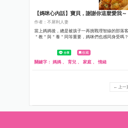
【媽咪心內話】寶貝，謝謝你這麼愛我～
作者：不犀利人妻
當上媽媽後，總是被孩子一再挑戰理智線的部落客
＂教＂與＂養＂同等重要，媽咪們也感同身受嗎
收藏
關鍵字：
媽媽
、
育兒
、
家庭
、
情緒
←
上一