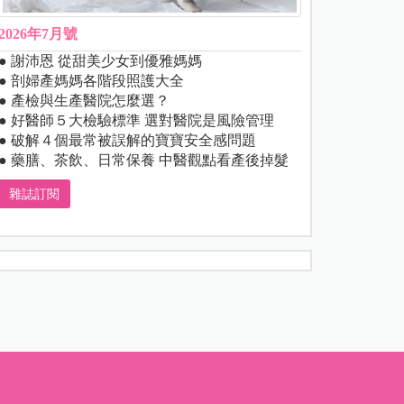
2026年7月號
● 謝沛恩 從甜美少女到優雅媽媽
● 剖婦產媽媽各階段照護大全
● 產檢與生產醫院怎麼選？
● 好醫師５大檢驗標準 選對醫院是風險管理
● 破解４個最常被誤解的寶寶安全感問題
● 藥膳、茶飲、日常保養 中醫觀點看產後掉髮
雜誌訂閱