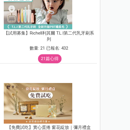
【試用募集】Richell利其爾 T.L.I第二代乳牙刷系
列
數量: 21 已報名: 432
21篇心得
【免費試吃】實心蛋捲 窗花綻放｜彌月禮盒