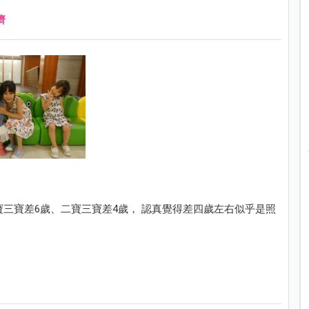
濟
寶三寶差6歲、二寶三寶差4歲， 認真覺得差四歲左右似乎是照