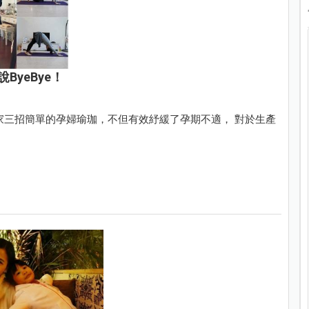
yeBye！
家三招簡單的孕婦瑜珈，不但有效紓緩了孕期不適， 對於生產