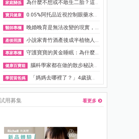
為什麼不想或不敢生二胎？這8...
家庭關係
0.05%阿托品近視控制眼藥水納...
寶貝健康
晚婚晚育是無法改變的現實，...
醫師專欄
小說家青竹酒產後成半植物人...
產後照護
守護寶寶的黃金睡眠：為什麼...
專家專欄
腦科學家都在做的散步秘訣！...
健康百寶箱
「媽媽去哪裡了？」4歲孩子還...
學習當爸媽
試用募集
看更多