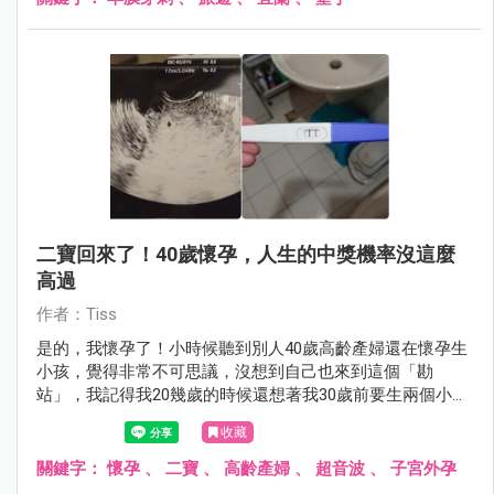
二寶回來了！40歲懷孕，人生的中獎機率沒這麼
高過
作者：Tiss
是的，我懷孕了！小時候聽到別人40歲高齡產婦還在懷孕生
小孩，覺得非常不可思議，沒想到自己也來到這個「勘
站」，我記得我20幾歲的時候還想著我30歲前要生兩個小
孩，結果這個願望竟然到40歲才要實現！
收藏
關鍵字：
懷孕
、
二寶
、
高齡產婦
、
超音波
、
子宮外孕