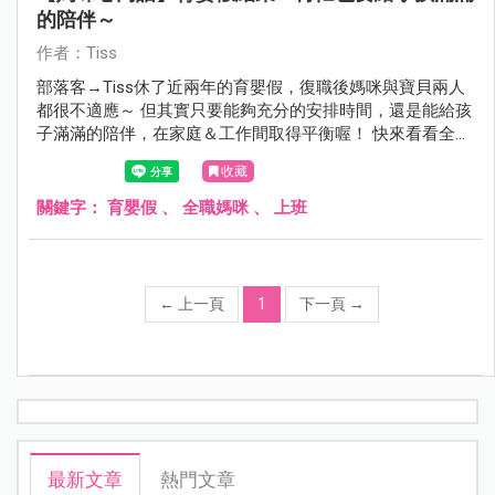
的陪伴～
作者：Tiss
部落客→Tiss休了近兩年的育嬰假，復職後媽咪與寶貝兩人
都很不適應～ 但其實只要能夠充分的安排時間，還是能給孩
子滿滿的陪伴，在家庭＆工作間取得平衡喔！ 快來看看全職
媽咪復職後的心情分享吧～
收藏
關鍵字：
育嬰假
、
全職媽咪
、
上班
←
上一頁
1
下一頁
→
最新文章
熱門文章