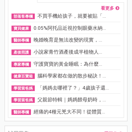
看更多
不買手機給孩子，就要被貼「...
部落客專欄
0.05%阿托品近視控制眼藥水納...
寶貝健康
晚婚晚育是無法改變的現實，...
醫師專欄
小說家青竹酒產後成半植物人...
產後照護
守護寶寶的黃金睡眠：為什麼...
專家專欄
腦科學家都在做的散步秘訣！...
健康百寶箱
「媽媽去哪裡了？」4歲孩子還...
學習當爸媽
父親節特輯｜媽媽餵母奶時，...
學習當爸媽
經痛的4種元兇大不同！從體質...
醫師專欄