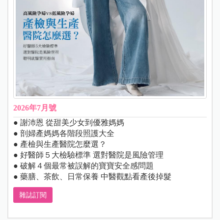
2026年7月號
● 謝沛恩 從甜美少女到優雅媽媽
● 剖婦產媽媽各階段照護大全
● 產檢與生產醫院怎麼選？
● 好醫師５大檢驗標準 選對醫院是風險管理
● 破解４個最常被誤解的寶寶安全感問題
● 藥膳、茶飲、日常保養 中醫觀點看產後掉髮
雜誌訂閱