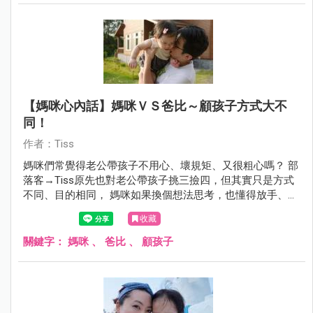
【媽咪心內話】媽咪ＶＳ爸比～顧孩子方式大不
同！
作者：Tiss
媽咪們常覺得老公帶孩子不用心、壞規矩、又很粗心嗎？ 部
落客→Tiss原先也對老公帶孩子挑三撿四，但其實只是方式
不同、目的相同， 媽咪如果換個想法思考，也懂得放手、感
謝，心情就會豁然開朗唷！
收藏
關鍵字：
媽咪
、
爸比
、
顧孩子