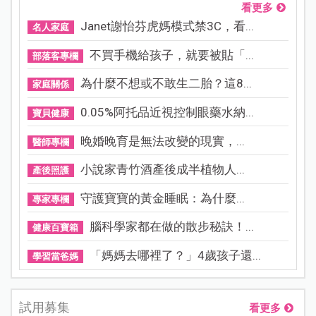
看更多
Janet謝怡芬虎媽模式禁3C，看...
名人家庭
不買手機給孩子，就要被貼「...
部落客專欄
為什麼不想或不敢生二胎？這8...
家庭關係
0.05%阿托品近視控制眼藥水納...
寶貝健康
晚婚晚育是無法改變的現實，...
醫師專欄
小說家青竹酒產後成半植物人...
產後照護
守護寶寶的黃金睡眠：為什麼...
專家專欄
腦科學家都在做的散步秘訣！...
健康百寶箱
「媽媽去哪裡了？」4歲孩子還...
學習當爸媽
試用募集
看更多