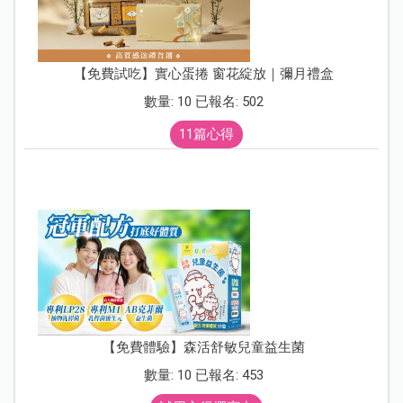
【免費試吃】實心蛋捲 窗花綻放｜彌月禮盒
數量: 10 已報名: 502
11篇心得
【免費體驗】森活舒敏兒童益生菌
數量: 10 已報名: 453