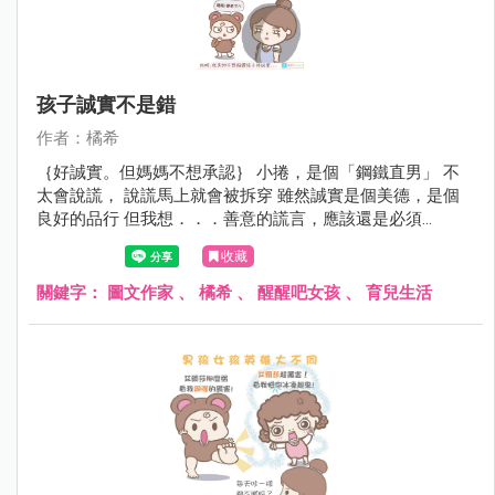
孩子誠實不是錯
作者：橘希
｛好誠實。但媽媽不想承認｝ 小捲，是個「鋼鐵直男」 不
太會說謊， 說謊馬上就會被拆穿 雖然誠實是個美德，是個
良好的品行 但我想．．．善意的謊言，應該還是必須
的．．． 媽現在也不會教，你還是先誠實好了 （雖然媽咪
收藏
每次都被你放劍刺傷，但你都不知！） 兒子呀～你以後交女
朋友 那位女孩，白眼翻到後腦勺的狀況應該不會比媽少 她
關鍵字：
圖文作家
、
橘希
、
醒醒吧女孩
、
育兒生活
的眼睛可能會抽筋???