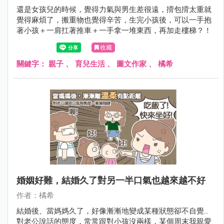
還是女孩兒的時候，覺得力氣與男生差很遠，揹包揹太重就
覺得麻煩了，搬重物也覺得辛苦，生完小孩後，可以一手抱
著小孩＋一肩扛著推車＋一手拿一堆東西，再加走樓梯？！
收藏
關鍵字：
親子
、
育兒生活
、
圖文作家
、
橘希
婚姻好難，結婚久了對另一半口氣也越來越不好
作者：橘希
結婚後、當媽媽久了，好像漸漸地變成某種狀態卻不自覺...
對老公說話的態度，常常跟對小孩沒兩樣，某個周末我親愛