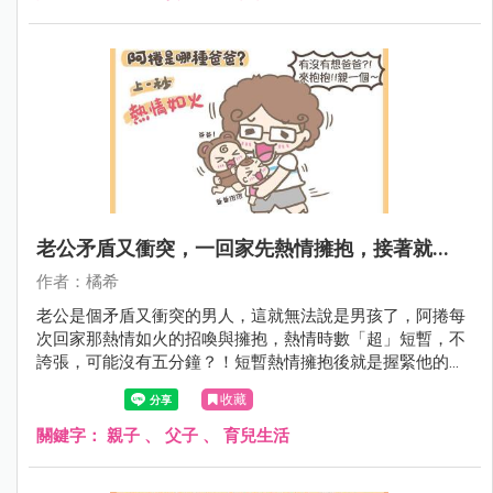
老公矛盾又衝突，一回家先熱情擁抱，接著就...
作者：橘希
老公是個矛盾又衝突的男人，這就無法說是男孩了，阿捲每
次回家那熱情如火的招喚與擁抱，熱情時數「超」短暫，不
誇張，可能沒有五分鐘？！短暫熱情擁抱後就是握緊他的手
機時間了。再來的時間，人跟手機／電腦像是強力磁鐵般不
收藏
可分離，屁股也在某一定點不可分離，唉...不想多說了，女
孩，你家老公也是這樣嗎？
關鍵字：
親子
、
父子
、
育兒生活