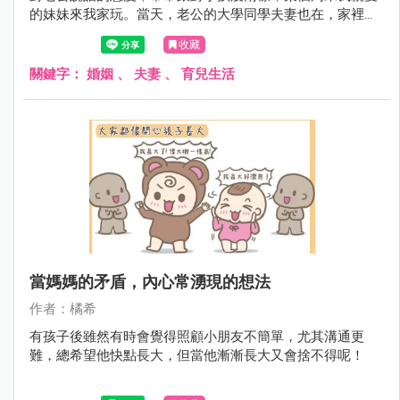
的妹妹來我家玩。當天，老公的大學同學夫妻也在，家裡好
熱鬧，好多小孩子，共有五個孩子，我妹二個，朋友的是嫩
收藏
嬰。
關鍵字：
婚姻
、
夫妻
、
育兒生活
當媽媽的矛盾，內心常湧現的想法
作者：橘希
有孩子後雖然有時會覺得照顧小朋友不簡單，尤其溝通更
難，總希望他快點長大，但當他漸漸長大又會捨不得呢！