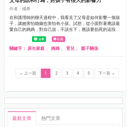
父母的話和行為，對孩子有很大的影響力
作者：橘希
在和護理師的聊天過程中，我看見了父母是如何影響一個孩
子，讓她害怕婚姻也害怕有小孩。試想，從小面對著應該最
愛自己的媽媽，對自己說，不該生下，應該要掐死的這段
話，心裡是該怎麼承受？而孩子面對著父母的爭吵，這不是
收藏
卡通不是電視劇，是真實的在生活上演，孩子也承受著這氛
圍與承受著媽媽的負面情緒。
關鍵字：
原生家庭
、
媽媽
、
育兒
、
親子關係
←
上一頁
1
2
3
4
5
下一頁
→
最新文章
熱門文章