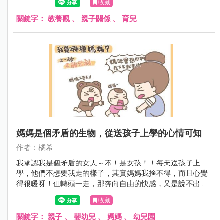
收藏
關鍵字：
教養觀
、
親子關係
、
育兒
媽媽是個矛盾的生物，從送孩子上學的心情可知
作者：橘希
我承認我是個矛盾的女人～不！是女孩！！每天送孩子上
學，他們不想要我走的樣子，其實媽媽我捨不得，而且心覺
得很暖呀！但轉頭一走，那奔向自由的快感，又是說不出的
舒爽呀～～！「我自由了！」在心中吶喊～有女孩跟我一樣
收藏
嗎？
關鍵字：
親子
、
嬰幼兒
、
媽媽
、
幼兒園