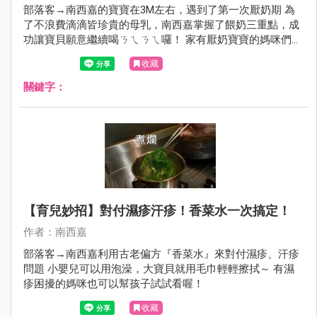
部落客→南西嘉的寶寶在3M左右，遇到了第一次厭奶期 為
了不浪費滴滴皆珍貴的母乳，南西嘉掌握了餵奶三重點，成
功讓寶貝願意繼續喝ㄋㄟㄋㄟ囉！ 家有厭奶寶寶的媽咪們也
來參考看看吧～ ＊此為部落客個人經驗，不代表適用於任何
收藏
寶寶喔！
關鍵字：
【育兒妙招】對付濕疹汗疹！香菜水一次搞定！
作者：南西嘉
部落客→南西嘉利用古老偏方『香菜水』來對付濕疹、汗疹
問題 小嬰兒可以用泡澡，大寶貝就用毛巾輕輕擦拭～ 有濕
疹困擾的媽咪也可以幫孩子試試看喔！
收藏