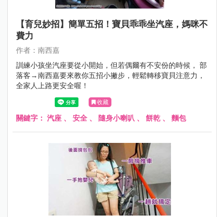
【育兒妙招】簡單五招！寶貝乖乖坐汽座，媽咪不
費力
作者：南西嘉
訓練小孩坐汽座要從小開始，但若偶爾有不安份的時候， 部
落客→南西嘉要來教你五招小撇步，輕鬆轉移寶貝注意力，
全家人上路更安全喔！
收藏
關鍵字：
汽座
、
安全
、
隨身小喇叭
、
餅乾
、
麵包