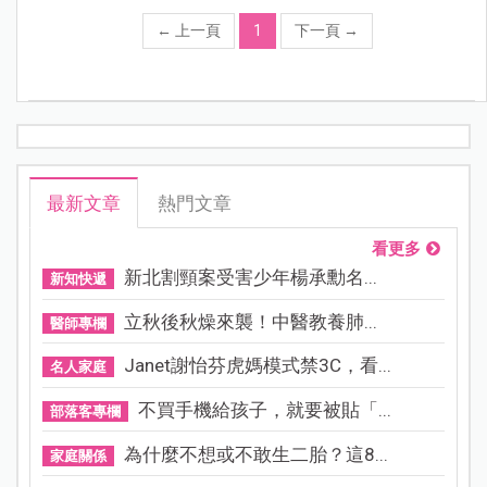
←
上一頁
1
下一頁
→
最新文章
熱門文章
看更多
新北割頸案受害少年楊承勳名...
新知快遞
立秋後秋燥來襲！中醫教養肺...
醫師專欄
Janet謝怡芬虎媽模式禁3C，看...
名人家庭
不買手機給孩子，就要被貼「...
部落客專欄
為什麼不想或不敢生二胎？這8...
家庭關係