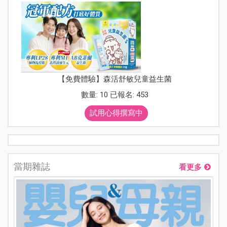
【免費體驗】森活舒敏兒童益生菌
數量: 10 已報名: 453
試用心得撰寫中
當期雜誌
看更多