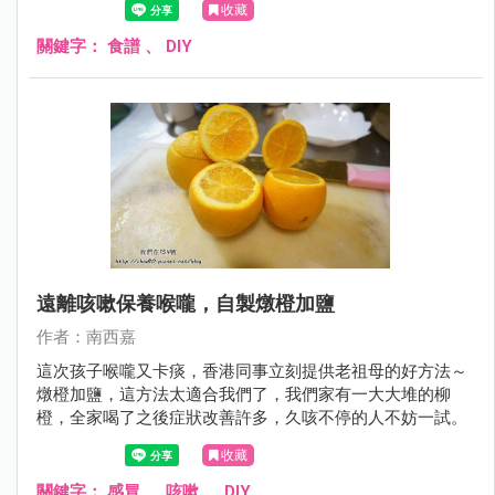
收藏
關鍵字：
食譜
、
DIY
遠離咳嗽保養喉嚨，自製燉橙加鹽
作者：南西嘉
這次孩子喉嚨又卡痰，香港同事立刻提供老祖母的好方法～
燉橙加鹽，這方法太適合我們了，我們家有一大大堆的柳
橙，全家喝了之後症狀改善許多，久咳不停的人不妨一試。
收藏
關鍵字：
感冒
、
咳嗽
、
DIY