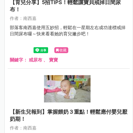
【育兒分享】5招TIPS！輕鬆讓寶貝戒掉日間尿
布！
作者：南西嘉
部落客南西嘉使用五妙招，輕鬆在一星期左右成功達標戒掉
日間尿布囉～快來看看她的育兒撇步吧！
收藏
關鍵字：
戒尿布
、
寶寶
【新生兒報到】掌握餵奶３重點！輕鬆應付嬰兒厭
奶期！
作者：南西嘉