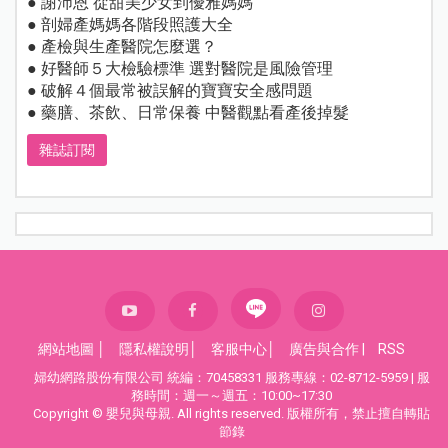
● 謝沛恩 從甜美少女到優雅媽媽
● 剖婦產媽媽各階段照護大全
● 產檢與生產醫院怎麼選？
● 好醫師５大檢驗標準 選對醫院是風險管理
● 破解４個最常被誤解的寶寶安全感問題
● 藥膳、茶飲、日常保養 中醫觀點看產後掉髮
雜誌訂閱
網站地圖
│
隱私權說明
│
客服中心
│
廣告與合作
|
RSS
婦幼網路股份有限公司 統編：70458331 服務專線：02-8712-5959 | 服
務時間：週一～週五：10:00~17:30
Copyright © 嬰兒與母親. All rights reserved. 版權所有，禁止擅自轉貼
節錄