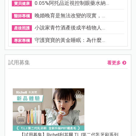
0.05%阿托品近視控制眼藥水納...
寶貝健康
晚婚晚育是無法改變的現實，...
醫師專欄
小說家青竹酒產後成半植物人...
產後照護
守護寶寶的黃金睡眠：為什麼...
專家專欄
試用募集
看更多
【試用募集】Richell利其爾 T.L.I第二代乳牙刷系列