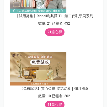
【試用募集】Richell利其爾 T.L.I第二代乳牙刷系列
數量: 21 已報名: 432
21篇心得
【免費試吃】實心蛋捲 窗花綻放｜彌月禮盒
數量: 10 已報名: 502
11篇心得