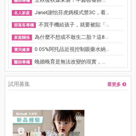
立秋後秋燥來襲！中醫教養肺...
醫師專欄
Janet謝怡芬虎媽模式禁3C，看...
名人家庭
不買手機給孩子，就要被貼「...
部落客專欄
為什麼不想或不敢生二胎？這8...
家庭關係
0.05%阿托品近視控制眼藥水納...
寶貝健康
晚婚晚育是無法改變的現實，...
醫師專欄
試用募集
看更多