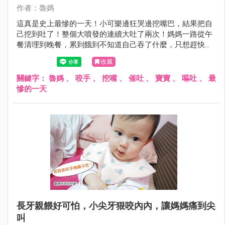
作者：魯媽
這真是史上最慘的一天！小可樂邊狂哭邊挖嘴巴，結果把自
己挖到吐了！整個大噴發的連續大吐了兩次！媽媽一路從午
餐清理到晚餐，累到餓到不知道自己吞了什麼，只想趕快躺
平去睡覺。
收藏
關鍵字：
魯媽
、
咬手
、
挖嘴
、
催吐
、
寶寶
、
嘔吐
、
最
慘的一天
長牙親餵好可怕，小尖牙狠咬內內，讓媽媽痛到尖
叫