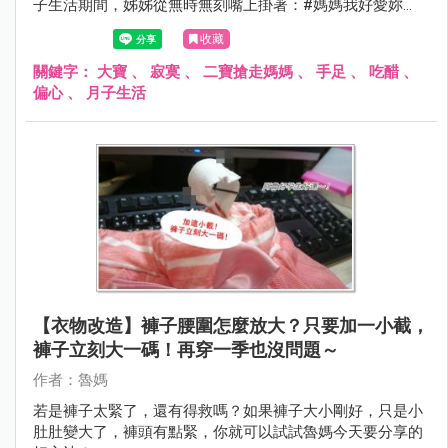
子生活期間，姊姊從無時無刻嘴上掛著：#媽媽我好愛妳
唷！變成連作夢都怒喊： 我最討厭媽媽了！！！
收藏
關鍵字：
大寶
、
寂寞
、
二寶搶走媽媽
、
手足
、
吃醋
、
偏心
、
月子生活
【衣物改造】褲子腰圍怎麼放大？只要加一小截，
褲子立刻大一碼！再穿一季也沒問題～
作者：魯媽
若是褲子太緊了，還有得救嗎？如果褲子大小剛好，只是小
肚肚變大了，褲頭有點緊，你就可以試試魯媽今天要分享的