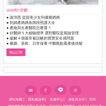
2026年7月號
● 謝沛恩 從甜美少女到優雅媽媽
● 剖婦產媽媽各階段照護大全
● 產檢與生產醫院怎麼選？
● 好醫師５大檢驗標準 選對醫院是風險管理
● 破解４個最常被誤解的寶寶安全感問題
● 藥膳、茶飲、日常保養 中醫觀點看產後掉髮
雜誌訂閱
網站地圖
│
隱私權說明
│
客服中心
│
廣告與合作
|
RSS