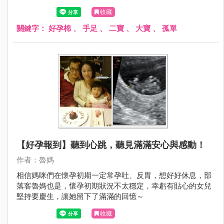
給她一位手足之伴 #終於可以給孩子一個交代 #終於解除孩
收藏
子心中的遺憾 #終於終結大寶獨身子女的孤單！ 終於可以，
開心迎接兩個寶的熱鬧生活！！！
關鍵字：
好孕棉
、
手足
、
二寶
、
大寶
、
孤單
【好孕報到】聽到心跳，聽見滿滿安心與感動！
作者：魯媽
相信媽咪們在懷孕初期一定常孕吐、反胃，想好好休息，部
落客魯媽也是，懷孕初期狀況不太穩定，幸虧有貼心的女兒
堅持要慶生，讓她留下了滿滿的回憶～
收藏