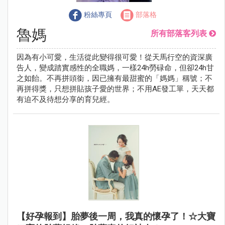
粉絲專頁
部落格
魯媽
所有部落客列表
因為有小可愛，生活從此變得很可愛！從天馬行空的資深廣
告人，變成踏實感性的全職媽，一樣24h勞碌命，但卻24h甘
之如飴。不再拼頭銜，因已擁有最甜蜜的「媽媽」稱號；不
再拼得獎，只想拼貼孩子愛的世界；不用AE發工單，天天都
有迫不及待想分享的育兒經。
【好孕報到】胎夢後一周，我真的懷孕了！☆大寶