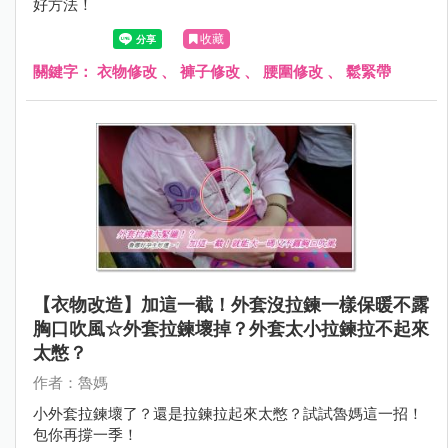
好方法！
收藏
關鍵字：
衣物修改
、
褲子修改
、
腰圍修改
、
鬆緊帶
【衣物改造】加這一截！外套沒拉鍊一樣保暖不露
胸口吹風☆外套拉鍊壞掉？外套太小拉鍊拉不起來
太憋？
作者：魯媽
小外套拉鍊壞了？還是拉鍊拉起來太憋？試試魯媽這一招！
包你再撐一季！