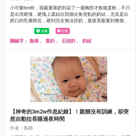
小可樂6m時，我嚴重塞奶到花了一週胸部才恢復柔軟，不只
是出現硬塊，硬塊上還結出四個尖角突點的奶結，尤其是出
奶口的乳暈附近，硬到完全無法排奶，最後竟嚴重到整個奶
都變成大石頭，拯救塞奶石頭奶奶結的辦法，我分享在文章
收藏
裡，分享給需要的偉大母奶媽媽們。
關鍵字：
魯媽
、
塞奶
、
石頭奶
、
奶結
【神奇的3m2w作息紀錄】！親餵沒有訓練，卻突
然自動拉長睡過夜時間
作者：魯媽