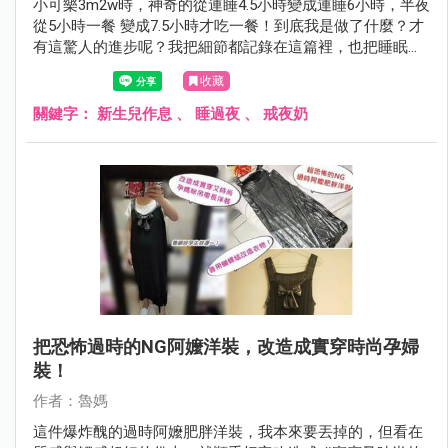
小可樂3m2w時，神奇的從連睡4.5小時變成連睡6小時，半夜
從5小時一餐 變成7.5小時才吃一餐！到底我是做了什麼？才
有這驚人的進步呢？我把細節都記錄在這篇裡，也把睡眠延
長的觀察重點 紀錄下來，給黑眼圈的熊貓媽媽們參考看看
收藏
吧！
關鍵字：
新生兒作息
、
睡過夜
、
戒夜奶
把恐怖過時的NG阿嬤洋裝，改造成實穿時尚孕婦
裝！
作者：魯媽
這件爆炸醜的過時阿嬤肥胖洋裝，我本來要丟掉的，但看在