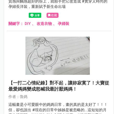
質感與觸感超好的份上，就順手把它改造成 #實穿又時尚的
孕婦長洋裝，重新賦予新生命出場
收藏
關鍵字：
DIY
、
改造衣物
、
孕婦裝
【一打二心情紀錄】對不起，讓妳寂寞了！大寶從
最愛媽媽變成怒喊我最討厭媽媽！
作者：魯媽
這幅畫是小可愛眼中的媽媽日常，畫的真的是太好了！！！
但，卻也說出 #現在的日常中姊姊是被忽略的….這短短的月