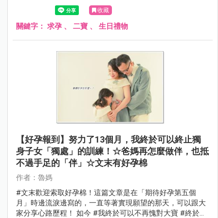
收藏
關鍵字：
求孕
、
二寶
、
生日禮物
【好孕報到】努力了13個月，我終於可以終止獨
身子女「獨處」的訓練！☆爸媽再怎麼做伴，也抵
不過手足的「伴」☆文末有好孕棉
作者：魯媽
#文末歡迎索取好孕棉！這篇文章是在「期待好孕第五個
月」時邊流淚邊寫的，一直等著實現願望的那天，可以跟大
家分享心路歷程！ 如今 #我終於可以不再愧對大寶 #終於能