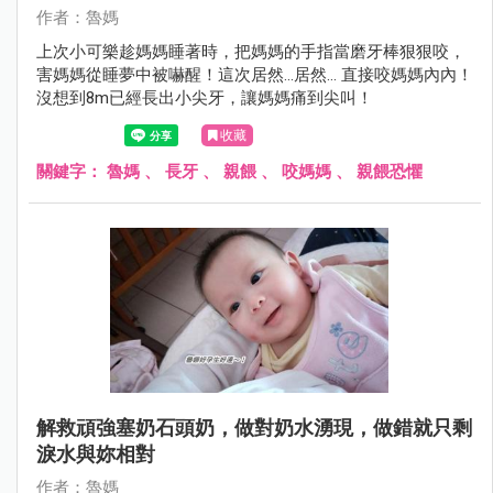
作者：魯媽
上次小可樂趁媽媽睡著時，把媽媽的手指當磨牙棒狠狠咬，
害媽媽從睡夢中被嚇醒！這次居然…居然… 直接咬媽媽內內！
沒想到8m已經長出小尖牙，讓媽媽痛到尖叫！
收藏
關鍵字：
魯媽
、
長牙
、
親餵
、
咬媽媽
、
親餵恐懼
解救頑強塞奶石頭奶，做對奶水湧現，做錯就只剩
淚水與妳相對
作者：魯媽