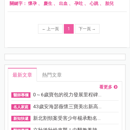
關鍵字：
懷孕
、
慶生
、
出血
、
孕吐
、
心跳
、
胎兒
←
上一頁
1
下一頁
→
最新文章
熱門文章
看更多
0～6歲寶包的視力發展里程碑...
醫師專欄
43歲安海瑟薇懷三寶美出新高...
名人家庭
新北割頸案受害少年楊承勳名...
新知快遞