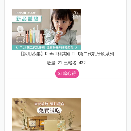
【試用募集】Richell利其爾 T.L.I第二代乳牙刷系列
數量: 21 已報名: 432
21篇心得