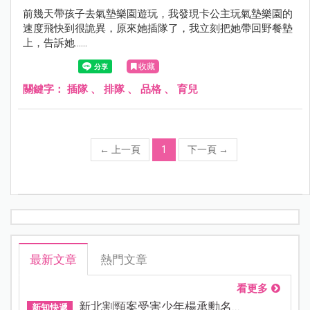
前幾天帶孩子去氣墊樂園遊玩，我發現卡公主玩氣墊樂園的
速度飛快到很詭異，原來她插隊了，我立刻把她帶回野餐墊
上，告訴她......
收藏
關鍵字：
插隊
、
排隊
、
品格
、
育兒
←
上一頁
1
下一頁
→
最新文章
熱門文章
看更多
新北割頸案受害少年楊承勳名...
新知快遞