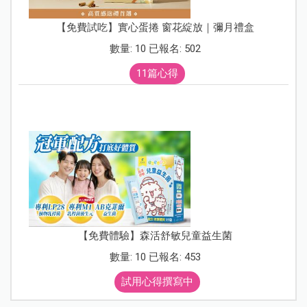
【免費試吃】實心蛋捲 窗花綻放｜彌月禮盒
數量: 10 已報名: 502
11篇心得
【免費體驗】森活舒敏兒童益生菌
數量: 10 已報名: 453
試用心得撰寫中