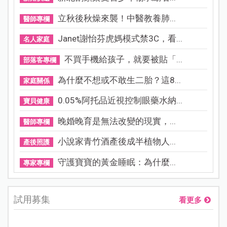
立秋後秋燥來襲！中醫教養肺...
醫師專欄
Janet謝怡芬虎媽模式禁3C，看...
名人家庭
不買手機給孩子，就要被貼「...
部落客專欄
為什麼不想或不敢生二胎？這8...
家庭關係
0.05%阿托品近視控制眼藥水納...
寶貝健康
晚婚晚育是無法改變的現實，...
醫師專欄
小說家青竹酒產後成半植物人...
產後照護
守護寶寶的黃金睡眠：為什麼...
專家專欄
試用募集
看更多