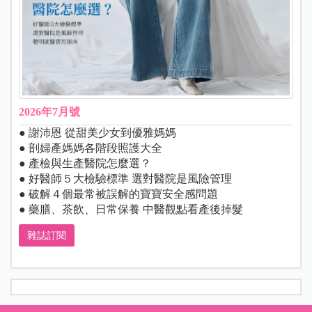
2026年7月號
● 謝沛恩 從甜美少女到優雅媽媽
● 剖婦產媽媽各階段照護大全
● 產檢與生產醫院怎麼選？
● 好醫師５大檢驗標準 選對醫院是風險管理
● 破解４個最常被誤解的寶寶安全感問題
● 藥膳、茶飲、日常保養 中醫觀點看產後掉髮
雜誌訂閱