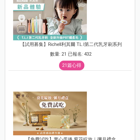
【試用募集】Richell利其爾 T.L.I第二代乳牙刷系列
數量: 21 已報名: 432
21篇心得
【免費試吃】實心蛋捲 窗花綻放｜彌月禮盒