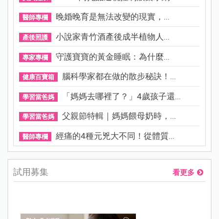
晚婚晚育是無法改變的現實，...
醫師專欄
小說家青竹酒產後成半植物人...
產後照護
守護寶寶的黃金睡眠：為什麼...
專家專欄
腦科學家都在做的散步秘訣！...
健康百寶箱
「媽媽去哪裡了？」4歲孩子還...
學習當爸媽
父親節特輯｜媽媽餵母奶時，...
學習當爸媽
經痛的4種元兇大不同！從體質...
醫師專欄
試用募集
看更多