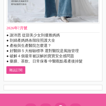
2026年7月號
● 謝沛恩 從甜美少女到優雅媽媽
● 剖婦產媽媽各階段照護大全
● 產檢與生產醫院怎麼選？
● 好醫師５大檢驗標準 選對醫院是風險管理
● 破解４個最常被誤解的寶寶安全感問題
● 藥膳、茶飲、日常保養 中醫觀點看產後掉髮
雜誌訂閱