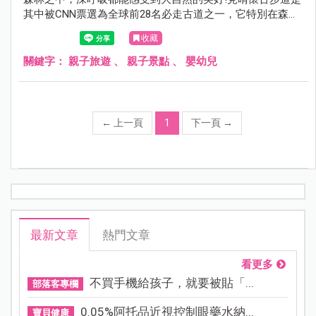
其中被CNN票選為全球前28名必走古道之一，它特別在森林
裡的廢棄鐵軌，地表上植披豐富，全程幾乎不會日曬，走起
收藏
來又相當好走，算是高山中相當親民的一條步道！全程2.25
公里，可惜的是2013年因颱風而被摧毀，目前僅修復到前
關鍵字：
親子旅遊
、
親子景點
、
嬰幼兒
900公尺開放通行，雖然很短，但依舊不減它的美麗~來到太
平山，一定別錯過的見晴懷古步道。
←
上一頁
1
下一頁
→
最新文章
熱門文章
看更多
不買手機給孩子，就要被貼「...
部落客專欄
0.05%阿托品近視控制眼藥水納...
寶貝健康