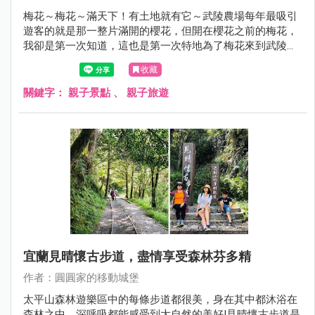
梅花～梅花～滿天下！有土地就有它～​​​​​​​武陵農場每年最吸引
遊客的就是那一整片滿開的櫻花，但開在櫻花之前的梅花，
我卻是第一次知道，這也是第一次特地為了梅花來到武陵農
場，原來，梅花真的好香，空氣中那股自然的梅花飄香，聞
收藏
起來真的好舒服！
關鍵字：
親子景點
、
親子旅遊
宜蘭見晴懷古步道，盡情享受森林芬多精
作者：圓圓家的移動城堡
太平山森林遊樂區中的每條步道都很美，身在其中都沐浴在
森林之中，深呼吸都能感受到大自然的美好!見晴懷古步道是