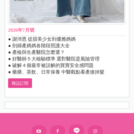
2026年7月號
● 謝沛恩 從甜美少女到優雅媽媽
● 剖婦產媽媽各階段照護大全
● 產檢與生產醫院怎麼選？
● 好醫師５大檢驗標準 選對醫院是風險管理
● 破解４個最常被誤解的寶寶安全感問題
● 藥膳、茶飲、日常保養 中醫觀點看產後掉髮
雜誌訂閱