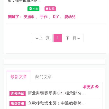
巾，孩子很滿意呢！
收藏
關鍵字：
安撫巾
、
手作
、
DIY
、
嬰幼兒
←
上一頁
1
下一頁
→
最新文章
熱門文章
看更多
新北割頸案受害少年楊承勳名...
新知快遞
立秋後秋燥來襲！中醫教養肺...
醫師專欄