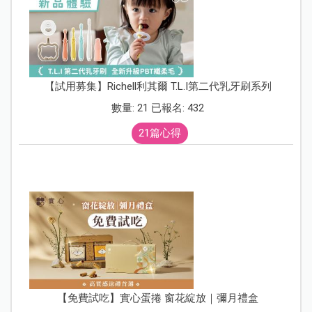
【試用募集】Richell利其爾 T.L.I第二代乳牙刷系列
數量: 21 已報名: 432
21篇心得
【免費試吃】實心蛋捲 窗花綻放｜彌月禮盒