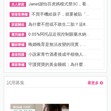
Janet謝怡芬虎媽模式禁3C，看...
名人家庭
不買手機給孩子，就要被貼「...
部落客專欄
為什麼不想或不敢生二胎？這8...
家庭關係
0.05%阿托品近視控制眼藥水納...
寶貝健康
晚婚晚育是無法改變的現實，...
醫師專欄
小說家青竹酒產後成半植物人...
產後照護
守護寶寶的黃金睡眠：為什麼...
專家專欄
試用募集
看更多