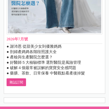
2026年7月號
● 謝沛恩 從甜美少女到優雅媽媽
● 剖婦產媽媽各階段照護大全
● 產檢與生產醫院怎麼選？
● 好醫師５大檢驗標準 選對醫院是風險管理
● 破解４個最常被誤解的寶寶安全感問題
● 藥膳、茶飲、日常保養 中醫觀點看產後掉髮
雜誌訂閱