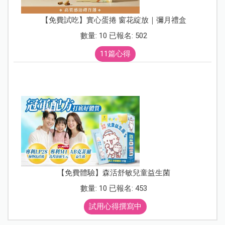
【免費試吃】實心蛋捲 窗花綻放｜彌月禮盒
數量: 10 已報名: 502
11篇心得
【免費體驗】森活舒敏兒童益生菌
數量: 10 已報名: 453
試用心得撰寫中