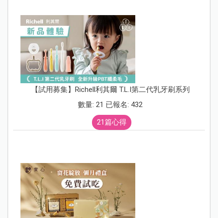
【試用募集】Richell利其爾 T.L.I第二代乳牙刷系列
數量: 21 已報名: 432
21篇心得