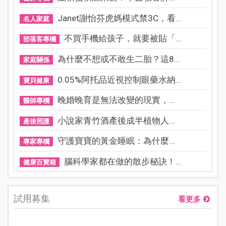
Janet謝怡芬虎媽模式禁3C，看...
名人家庭
不買手機給孩子，就要被貼「...
部落客專欄
為什麼不想或不敢生二胎？這8...
家庭關係
0.05%阿托品近視控制眼藥水納...
寶貝健康
晚婚晚育是無法改變的現實，...
醫師專欄
小說家青竹酒產後成半植物人...
產後照護
守護寶寶的黃金睡眠：為什麼...
專家專欄
腦科學家都在做的散步秘訣！...
健康百寶箱
試用募集
看更多