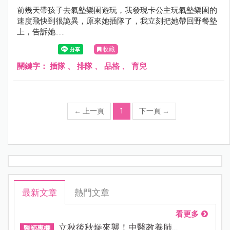
前幾天帶孩子去氣墊樂園遊玩，我發現卡公主玩氣墊樂園的
速度飛快到很詭異，原來她插隊了，我立刻把她帶回野餐墊
上，告訴她......
收藏
關鍵字：
插隊
、
排隊
、
品格
、
育兒
←
上一頁
1
下一頁
→
最新文章
熱門文章
看更多
立秋後秋燥來襲！中醫教養肺...
醫師專欄