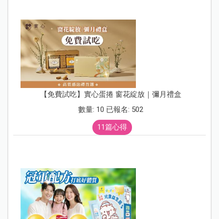
【免費試吃】實心蛋捲 窗花綻放｜彌月禮盒
數量: 10 已報名: 502
11篇心得