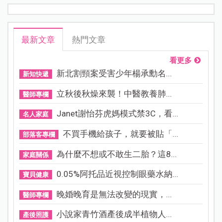
最新文章
熱門文章
看更多
新北割頸案受害少年楊承勳名...
新知快遞
立秋後秋燥來襲！中醫教養肺...
醫師專欄
Janet謝怡芬虎媽模式禁3C，看...
名人家庭
不買手機給孩子，就要被貼「...
部落客專欄
為什麼不想或不敢生二胎？這8...
家庭關係
0.05%阿托品近視控制眼藥水納...
寶貝健康
晚婚晚育是無法改變的現實，...
醫師專欄
小說家青竹酒產後成半植物人...
產後照護