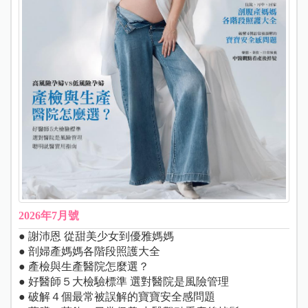
2026年7月號
● 謝沛恩 從甜美少女到優雅媽媽
● 剖婦產媽媽各階段照護大全
● 產檢與生產醫院怎麼選？
● 好醫師５大檢驗標準 選對醫院是風險管理
● 破解４個最常被誤解的寶寶安全感問題