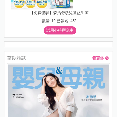
【免費體驗】森活舒敏兒童益生菌
數量: 10 已報名: 453
試用心得撰寫中
當期雜誌
看更多