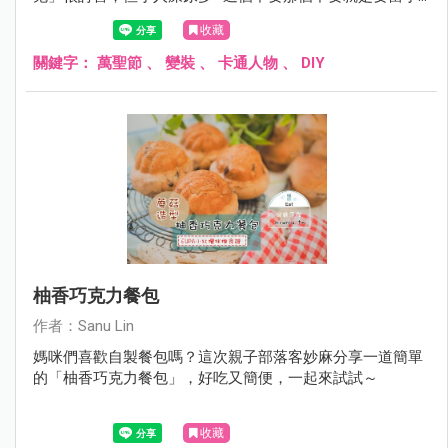
公主，搞到最後大家都撞衣、因為各個都成了 Let it go~
收藏
關鍵字：
萬聖節
、
變裝
、
卡通人物
、
DIY
柚香巧克力餐包
作者：Sanu Lin
媽咪們喜歡自製餐包嗎？這次親子部落客妙麻分享一道簡單
的「柚香巧克力餐包」，好吃又簡便，一起來試試～
收藏