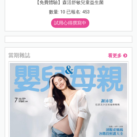
【免費體驗】森活舒敏兒童益生菌
數量: 10 已報名: 453
試用心得撰寫中
當期雜誌
看更多