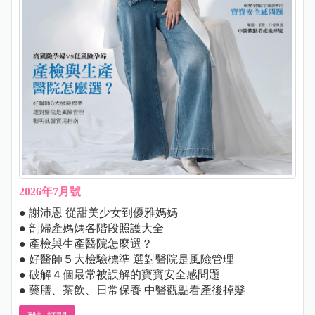
2026年7月號
● 謝沛恩 從甜美少女到優雅媽媽
● 剖婦產媽媽各階段照護大全
● 產檢與生產醫院怎麼選？
● 好醫師５大檢驗標準 選對醫院是風險管理
● 破解４個最常被誤解的寶寶安全感問題
● 藥膳、茶飲、日常保養 中醫觀點看產後掉髮