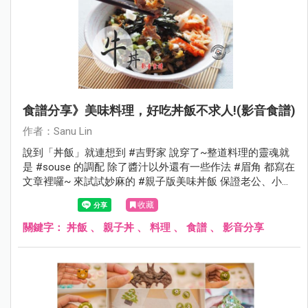
食譜分享》美味料理，好吃丼飯不求人!(影音食譜)
作者：Sanu Lin
說到「丼飯」就連想到 #吉野家 說穿了~整道料理的靈魂就
是 #souse 的調配 除了醬汁以外還有一些作法 #眉角 都寫在
文章裡囉~ 來試試妙麻的 #親子版美味丼飯 保證老公、小孩
都會愛上的賀租咪
收藏
關鍵字：
丼飯
、
親子丼
、
料理
、
食譜
、
影音分享