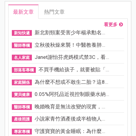
最新文章
熱門文章
看更多
新北割頸案受害少年楊承勳名...
新知快遞
立秋後秋燥來襲！中醫教養肺...
醫師專欄
Janet謝怡芬虎媽模式禁3C，看...
名人家庭
不買手機給孩子，就要被貼「...
部落客專欄
為什麼不想或不敢生二胎？這8...
家庭關係
0.05%阿托品近視控制眼藥水納...
寶貝健康
晚婚晚育是無法改變的現實，...
醫師專欄
小說家青竹酒產後成半植物人...
產後照護
守護寶寶的黃金睡眠：為什麼...
專家專欄