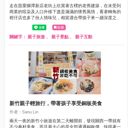
走在苗栗獅潭新店老街上欣賞著古樸的老舊建築，在未受到
商業的喧染及人口外移下盡是滿滿的懷舊風情，看著轉角的
柑仔店也多了份人情味兒，相當適合帶孩子來一趟深度之旅
唷！
收藏
關鍵字：
親子旅遊
、
親子景點
、
親子互動
新竹親子輕旅行，帶著孩子享受銅板美食
作者：Sanu Lin
兩天一夜的新竹小旅遊在第二天離開前，發現關西一帶就有
不少眷村美食，而且最大心的是全部通通銅板價，快跟著一