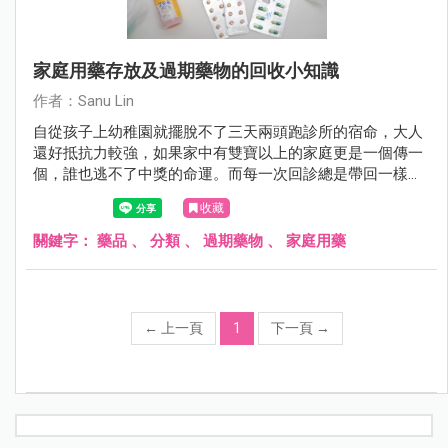
家庭用藥存放及過期藥物的回收小知識
作者：Sanu Lin
自從孩子上幼稚園就擺脫不了三天兩頭跑診所的宿命，大人
還好抵抗力較強，如果家中有雙寶以上的家庭更是一個傳一
個，誰也逃不了中獎的命運。而每一次回診總是帶回一樣的
感冒糖漿、藥膏、藥水或塞劑， 日積月累下，家中就這麼不
收藏
知不覺存放了好多好多藥罐子，每個媽媽總有這麼疑惑過 :
「這些開封後的藥物可以保存多久才是安全?」 「開封過的
關鍵字：
藥品
、
分類
、
過期藥物
、
家庭用藥
藥水沒喝完是否該留到下一次有感冒初兆時再給孩子喝?」
而過期的藥物我們該如何安全回收不造成環境污染? 這篇和
大家分享簡易的居家藥品回收小知識，讓我們一起為地球盡
一份心吧^^
←
上一頁
1
下一頁
→