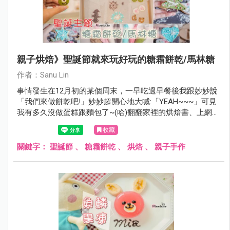
親子烘焙》聖誕節就來玩好玩的糖霜餅乾/馬林糖
作者：Sanu Lin
事情發生在12月初的某個周末，一早吃過早餐後我跟妙妙說
「我們來做餅乾吧!」妙妙超開心地大喊:「YEAH~~~」可見
我有多久沒做蛋糕跟麵包了~(哈)翻翻家裡的烘焙書、上網參
考了許多食譜，雖然沒做過但應該不難，就應景一下來做
收藏
『聖誕節造型的糖霜餅乾』吧！
關鍵字：
聖誕節
、
糖霜餅乾
、
烘焙
、
親子手作