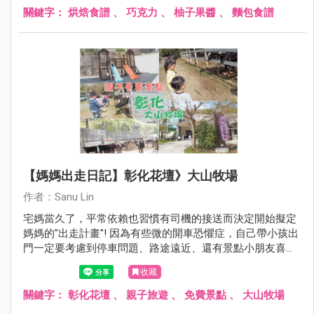
關鍵字：
烘焙食譜
、
巧克力
、
柚子果醬
、
麵包食譜
【媽媽出走日記】彰化花壇》大山牧場
作者：Sanu Lin
宅媽當久了，平常依賴也習慣有司機的接送而決定開始擬定
媽媽的"出走計畫"! 因為有些微的開車恐懼症，自己帶小孩出
門一定要考慮到停車問題、路途遠近、還有景點小朋友喜不
喜歡~ 第一回合選擇大山牧場 ，除了車程距離台中僅需30分
收藏
鐘以外，還能親近大自然覺得挺不賴的! 媽媽我呢決定跨出
心理障礙的第一步才能有勇氣帶雙寶去更多地方探險XD
關鍵字：
彰化花壇
、
親子旅遊
、
免費景點
、
大山牧場