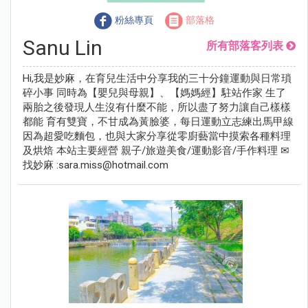
粉絲專頁
部落格
Sanu Lin
所有部落客列表
Hi,我是妙麻，在育兒生活中分享我的三十分鐘運動與日常瑣
碎小事 同時為【嬰兒與母親】、【媽媽經】駐站作家 生了
兩胎之後發現人生沒有什麼不能，所以盡了努力讓自己樣樣
都能 育有雙寶，不甘成為黃臉婆，每日運動立志練出馬甲線
因為超愛吃麵包，也與大家分享從零廚藝當中摸索各種料理
及烘焙 本站主要經營 親子/旅遊美食/運動影音/手作料理 ✉
找妙麻 :
sara.miss@hotmail.com