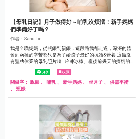
【母乳日記】月子做得好～哺乳沒煩惱！新手媽媽
們準備好了嗎？
作者：Sanu Lin
我是全職媽媽，從瓶餵到親餵，這段路我都走過，深深的體
會到兩種的辛苦都只是為了給孩子最好的抗體&營養 這篇沒
有豐功偉業的母乳照片牆 : 冷凍冰棒、產後前幾天的擠奶的
cc數~通通沒有((哈~ 總覺得那些越看越讓人喪氣~回頭繼續
收藏
盯著胸前兩顆硬奶猛搖頭 相信我~雖然文字可能有點多，但
還是希望能幫助到還在餵母乳所苦的奶娘們!! 加油ㄚ~~~~
關鍵字：
親餵
、
哺乳
、
新手媽媽
、
坐月子
、
供需平衡
、
瓶餵