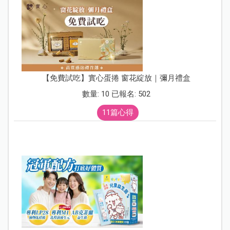
【免費試吃】實心蛋捲 窗花綻放｜彌月禮盒
數量: 10 已報名: 502
11篇心得