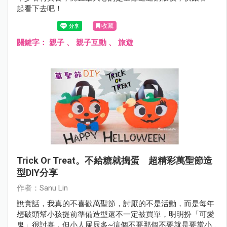
起看下去吧！
收藏
關鍵字：
親子
、
親子互動
、
旅遊
Trick Or Treat。不給糖就搗蛋 超精彩萬聖節造
型DIY分享
作者：Sanu Lin
說實話，我真的不喜歡萬聖節，討厭的不是活動，而是每年
想破頭幫小孩提前準備造型還不一定被買單，明明扮「可愛
鬼」很討喜，但小人屎尿多~這個不要那個不要就是要當小