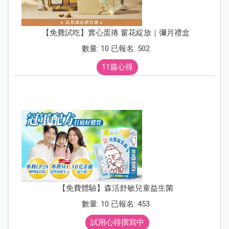
【免費試吃】實心蛋捲 窗花綻放｜彌月禮盒
數量: 10 已報名: 502
11篇心得
【免費體驗】森活舒敏兒童益生菌
數量: 10 已報名: 453
試用心得撰寫中