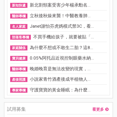
新北割頸案受害少年楊承勳名...
新知快遞
立秋後秋燥來襲！中醫教養肺...
醫師專欄
Janet謝怡芬虎媽模式禁3C，看...
名人家庭
不買手機給孩子，就要被貼「...
部落客專欄
為什麼不想或不敢生二胎？這8...
家庭關係
0.05%阿托品近視控制眼藥水納...
寶貝健康
晚婚晚育是無法改變的現實，...
醫師專欄
小說家青竹酒產後成半植物人...
產後照護
守護寶寶的黃金睡眠：為什麼...
專家專欄
試用募集
看更多