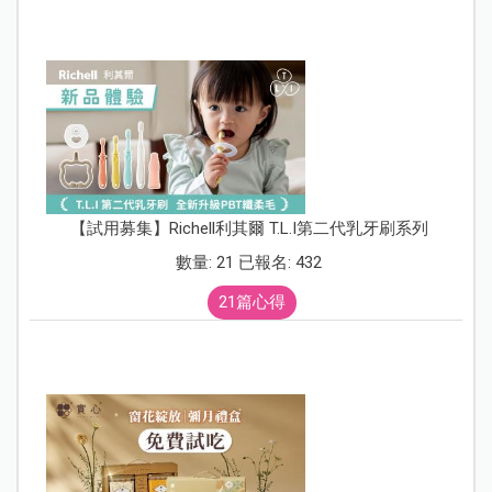
【試用募集】Richell利其爾 T.L.I第二代乳牙刷系列
數量: 21 已報名: 432
21篇心得