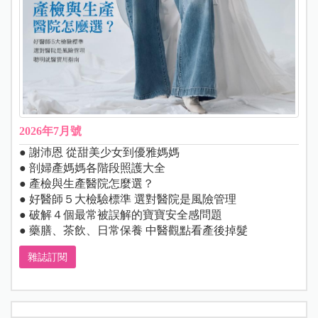
2026年7月號
● 謝沛恩 從甜美少女到優雅媽媽
● 剖婦產媽媽各階段照護大全
● 產檢與生產醫院怎麼選？
● 好醫師５大檢驗標準 選對醫院是風險管理
● 破解４個最常被誤解的寶寶安全感問題
● 藥膳、茶飲、日常保養 中醫觀點看產後掉髮
雜誌訂閱