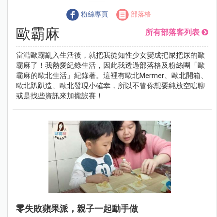
粉絲專頁
部落格
歐霸麻
所有部落客列表
當澔歐霸亂入生活後，就把我從知性少女變成把屎把尿的歐
霸麻了！我熱愛紀錄生活，因此我透過部落格及粉絲團「歐
霸麻的歐北生活」紀錄著。這裡有歐北Mermer、歐北開箱、
歐北趴趴造、歐北發現小確幸，所以不管你想要純放空瞎聊
或是找些資訊來加攏誒賽！
零失敗蘋果派，親子一起動手做