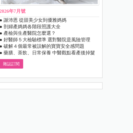
2026年7月號
● 謝沛恩 從甜美少女到優雅媽媽
● 剖婦產媽媽各階段照護大全
● 產檢與生產醫院怎麼選？
● 好醫師５大檢驗標準 選對醫院是風險管理
● 破解４個最常被誤解的寶寶安全感問題
● 藥膳、茶飲、日常保養 中醫觀點看產後掉髮
雜誌訂閱