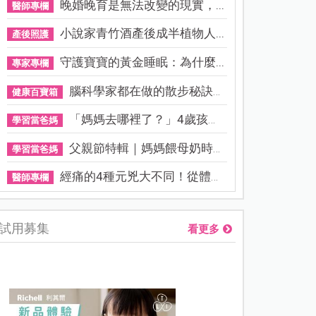
晚婚晚育是無法改變的現實，...
醫師專欄
小說家青竹酒產後成半植物人...
產後照護
守護寶寶的黃金睡眠：為什麼...
專家專欄
腦科學家都在做的散步秘訣！...
健康百寶箱
「媽媽去哪裡了？」4歲孩子還...
學習當爸媽
父親節特輯｜媽媽餵母奶時，...
學習當爸媽
經痛的4種元兇大不同！從體質...
醫師專欄
試用募集
看更多