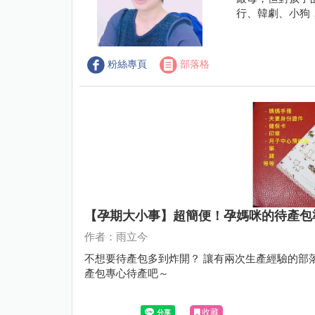
行、韓劇、小狗
粉絲專頁
部落格
【孕期大小事】超簡便！孕媽咪的待產包
作者：雨立今
不想要待產包多到炸開？ 讓有兩次生產經驗的部
產包專心待產吧～
收藏