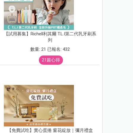
【試用募集】Richell利其爾 T.L.I第二代乳牙刷系
列
數量: 21 已報名: 432
21篇心得
【免費試吃】實心蛋捲 窗花綻放｜彌月禮盒