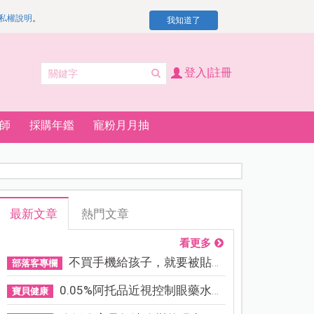
私權說明
。
我知道了
登入|註冊
師
採購年鑑
寵粉月月抽
最新文章
熱門文章
看更多
不買手機給孩子，就要被貼「...
部落客專欄
0.05%阿托品近視控制眼藥水納...
寶貝健康