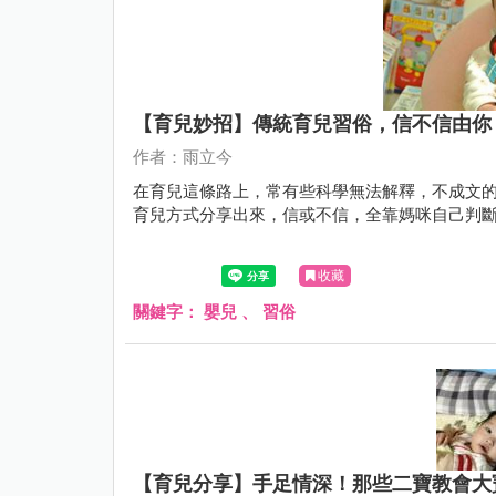
【育兒妙招】傳統育兒習俗，信不信由你
作者：雨立今
在育兒這條路上，常有些科學無法解釋，不成文
育兒方式分享出來，信或不信，全靠媽咪自己判
收藏
關鍵字：
嬰兒
、
習俗
【育兒分享】手足情深！那些二寶教會大