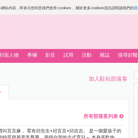
站內容，即表示您同意我們使用 cookies， 關於更多cookies資訊請閱讀我們的
隱
封面人物
專欄
影音
試用
活動
雜誌
搜尋好醫
加入駐站部落客
今
所有部落客列表
慣叫言言麻， 育有邱先生+邱言言+邱吉吉。 是一個愛孩子的
的特質發展異常尊重，用很自我的方式育兒～ 本身喜歡旅