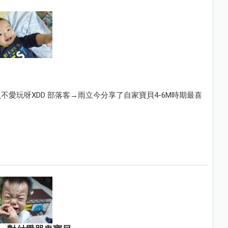
愛玩呀XDD 部落客→雨立今分享了自家寶貝4-6M時期最喜