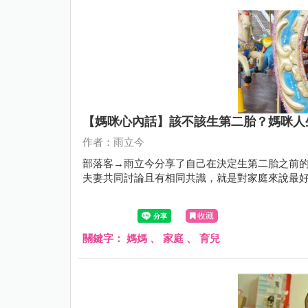
【媽咪心內話】該不該生第二胎？媽咪人
作者：雨立今
部落客→雨立今分享了自己在決定生第二胎之前的
夫妻共同討論且有相同共識，就是對家庭來說最
收藏
關鍵字：
媽媽
、
家庭
、
育兒