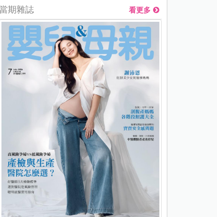
當期雜誌
看更多