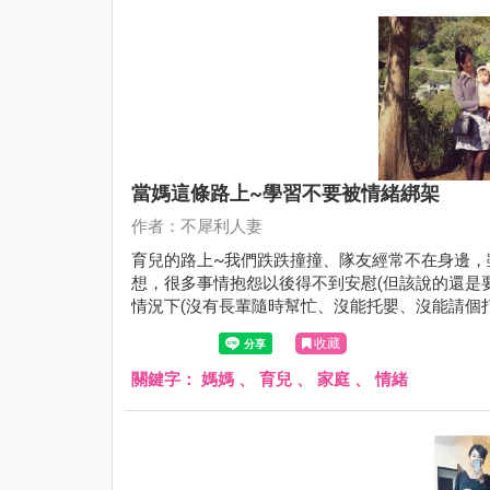
當媽這條路上~學習不要被情緒綁架
作者：不犀利人妻
育兒的路上~我們跌跌撞撞、隊友經常不在身邊，
想，很多事情抱怨以後得不到安慰(但該說的還是要
情況下(沒有長輩隨時幫忙、沒能托嬰、沒能請個
法擺爛，全職媽媽經常被這樣的生活壓的喘不過
收藏
為淨，冷靜下來後~就會發現混亂的生活中還是有
關鍵字：
媽媽
、
育兒
、
家庭
、
情緒