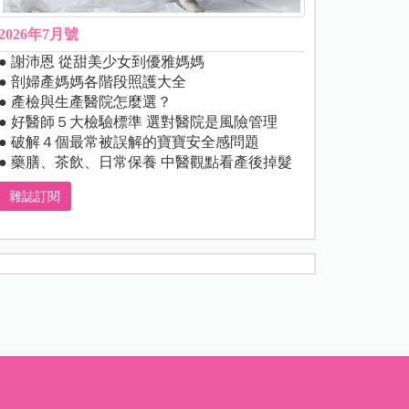
2026年7月號
● 謝沛恩 從甜美少女到優雅媽媽
● 剖婦產媽媽各階段照護大全
● 產檢與生產醫院怎麼選？
● 好醫師５大檢驗標準 選對醫院是風險管理
● 破解４個最常被誤解的寶寶安全感問題
● 藥膳、茶飲、日常保養 中醫觀點看產後掉髮
雜誌訂閱