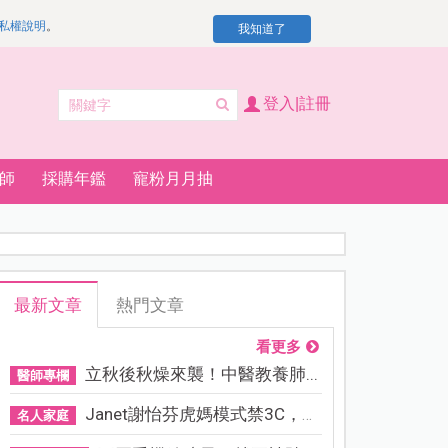
私權說明
。
我知道了
登入|註冊
師
採購年鑑
寵粉月月抽
最新文章
熱門文章
看更多
立秋後秋燥來襲！中醫教養肺...
醫師專欄
Janet謝怡芬虎媽模式禁3C，看...
名人家庭