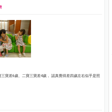
濟
寶三寶差6歲、二寶三寶差4歲， 認真覺得差四歲左右似乎是照