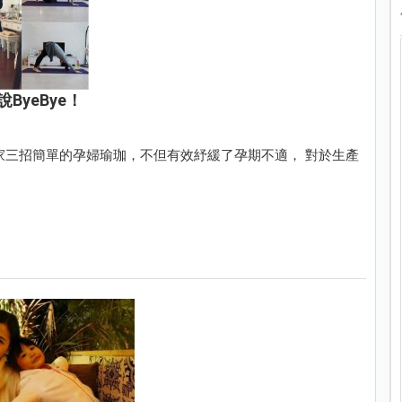
yeBye！
家三招簡單的孕婦瑜珈，不但有效紓緩了孕期不適， 對於生產