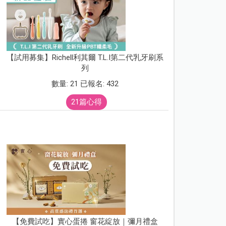
【試用募集】Richell利其爾 T.L.I第二代乳牙刷系
列
數量: 21 已報名: 432
21篇心得
【免費試吃】實心蛋捲 窗花綻放｜彌月禮盒