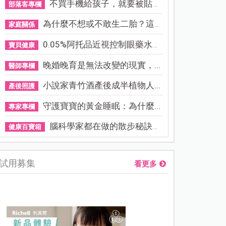
不買手機給孩子，就要被貼「...
部落客專欄
為什麼不想或不敢生二胎？這8...
家庭關係
0.05%阿托品近視控制眼藥水納...
寶貝健康
晚婚晚育是無法改變的現實，...
醫師專欄
小說家青竹酒產後成半植物人...
產後照護
守護寶寶的黃金睡眠：為什麼...
專家專欄
腦科學家都在做的散步秘訣！...
健康百寶箱
試用募集
看更多