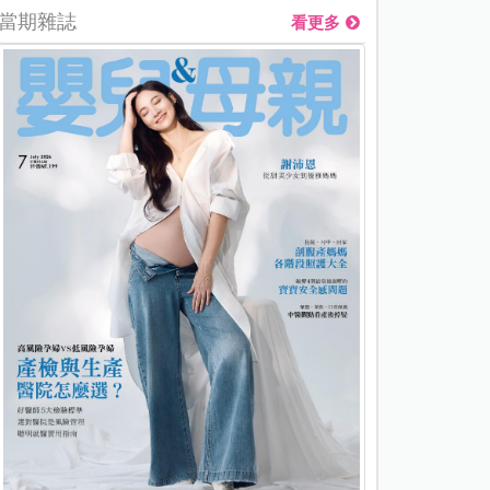
當期雜誌
看更多