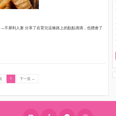
→不犀利人妻 分享了在育兒這條路上的點點滴滴，也體會了
？
頁
1
下一頁
→