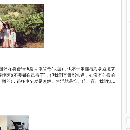
雖然在身邊時也常常像背景(大誤)，也不一定懂得設身處境著
說阿)(不要都自己吞了)，但我們其實都知道，在沒有外援的
打雜的)，很多事情就是無解、生活就是忙、茫、盲。我們無
氣來，過不去的時候，就眼不見為淨吧！給自己十分鐘眼不見
很多美好。