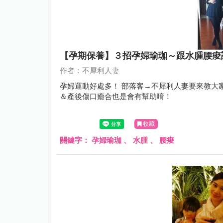
【孕期保養】３招孕婦瑜珈～跟水腫腰痠說B
作者：不犀利人妻
孕婦運動好處多！ 部落客→不犀利人妻要來教大
＆產後傷口癒合也是會有幫助唷！
收藏
關鍵字：
孕婦瑜珈
、
水腫
、
腰痠