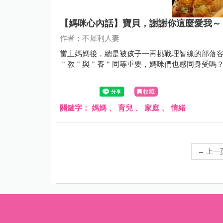
【媽咪心內話】寶貝，謝謝你這麼愛我～
作者：不犀利人妻
當上媽媽後，總是被孩子一再挑戰理智線的部落客
＂教＂與＂養＂同等重要，媽咪們也感同身受嗎
收藏
關鍵字：
媽媽
、
育兒
、
家庭
、
情緒
←
上一