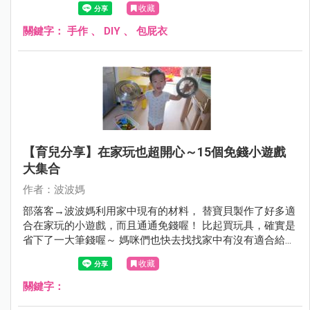
收藏
關鍵字：
手作
、
DIY
、
包屁衣
【育兒分享】在家玩也超開心～15個免錢小遊戲
大集合
作者：波波媽
部落客→波波媽利用家中現有的材料， 替寶貝製作了好多適
合在家玩的小遊戲，而且通通免錢喔！ 比起買玩具，確實是
省下了一大筆錢喔～ 媽咪們也快去找找家中有沒有適合給寶
貝玩樂的小道具吧！
收藏
關鍵字：