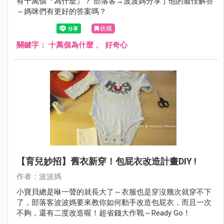
有十萬個『為什麼』？ 部落客→波波媽分享了他的最佳解答
～媽咪們有更好的答案嗎？
收藏
關鍵字：
十萬個為什麼
、
好奇心
【育兒妙招】舊衣新穿！包屁衣改造計畫DIY !
作者：波波媽
小寶貝總是咻一聲的就長大了～衣服也是穿沒幾次就穿不下
了，部落客波波媽要來教你如何動手改造包屁衣，而且一次
不夠，還有二度改造喔！超省錢大作戰～Ready Go！