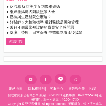
● 謝沛恩 從甜美少女到優雅媽媽
● 剖婦產媽媽各階段照護大全
● 產檢與生產醫院怎麼選？
● 好醫師５大檢驗標準 選對醫院是風險管理
● 破解４個最常被誤解的寶寶安全感問題
● 藥膳、茶飲、日常保養 中醫觀點看產後掉髮
雜誌訂閱
網站地圖
│
隱私權說明
│
客服中心
│
廣告與合作
|
RSS
婦幼網路股份有限公司 統編：70458331 服務專線：02-8712-5959 | 服
務時間：週一～週五：10:00~17:30
Copyright © 嬰兒與母親. All rights reserved. 版權所有，禁止擅自轉貼