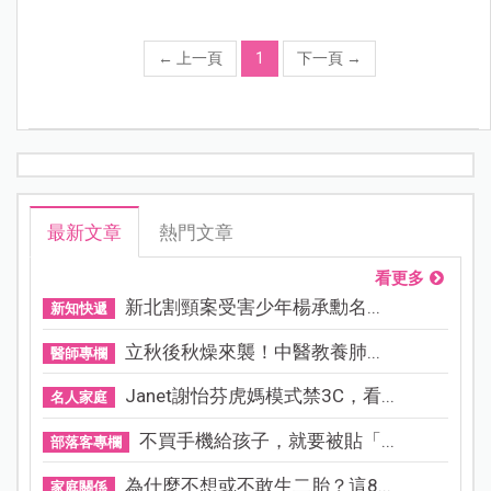
←
上一頁
1
下一頁
→
最新文章
熱門文章
看更多
新北割頸案受害少年楊承勳名...
新知快遞
立秋後秋燥來襲！中醫教養肺...
醫師專欄
Janet謝怡芬虎媽模式禁3C，看...
名人家庭
不買手機給孩子，就要被貼「...
部落客專欄
為什麼不想或不敢生二胎？這8...
家庭關係