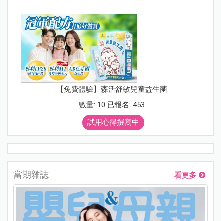
【免費體驗】森活舒敏兒童益生菌
數量: 10 已報名: 453
試用心得撰寫中
當期雜誌
看更多