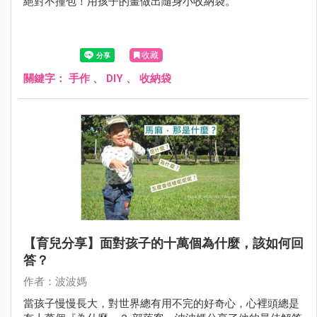
絕對不撞包！用孩子的畫做出隨身小收納袋。
收藏
關鍵字：
手作
、
DIY
、
收納袋
【育兒分享】面對孩子的十萬個為什麼，該如何回
答？
作者：波波媽
當孩子慢慢長大，對世界總有用不完的好奇心，心裡頭總是