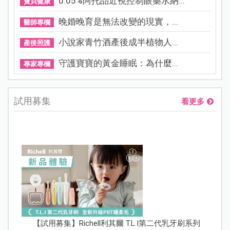
0.05%阿托品近視控制眼藥水納...
寶貝健康
晚婚晚育是無法改變的現實，...
醫師專欄
小說家青竹酒產後成半植物人...
產後照護
守護寶寶的黃金睡眠：為什麼...
專家專欄
試用募集
看更多
【試用募集】Richell利其爾 T.L.I第二代乳牙刷系列