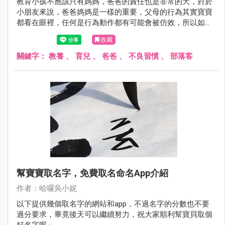
教育小孩不應該只有媽媽，爸爸的責任也是非常的大，對於
小朋友來說，爸爸媽媽是一樣的重要，父母的行為其實寶寶
都看在眼裡，任何是行為動作都有可能會被仿效，所以如果
爸爸有一些不好的習慣，一定要記得改進，或是不可以在孩
收藏
子面前有不好的舉動，還好小妮爸應該沒有太多不良的習慣
吧….有一點心虛，呵呵。
關鍵字：
教養
、
育兒
、
爸爸
、
不良習慣
、
部落客
幫寶寶取名字，免費取名命名app介紹
作者：哈囉吳小妮
以下提供幾個取名字的網站和app，不過名字的分數也不要
過分要求，畢竟後天可以繼續努力，祝大家順利幫寶貝取個
好名字喔～