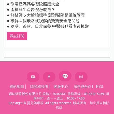
● 剖婦產媽媽各階段照護大全
● 產檢與生產醫院怎麼選？
● 好醫師５大檢驗標準 選對醫院是風險管理
● 破解４個最常被誤解的寶寶安全感問題
● 藥膳、茶飲、日常保養 中醫觀點看產後掉髮
雜誌訂閱
網站地圖
│
隱私權說明
│
客服中心
│
廣告與合作
|
RSS
婦幼網路股份有限公司 統編：70458331 服務專線：02-8712-5959 | 服
務時間：週一～週五：10:00~17:30
Copyright © 嬰兒與母親. All rights reserved. 版權所有，禁止擅自轉貼
節錄