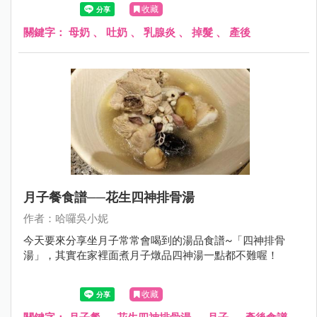
收藏
關鍵字：
母奶
、
吐奶
、
乳腺炎
、
掉髮
、
產後
月子餐食譜──花生四神排骨湯
作者：哈囉吳小妮
今天要來分享坐月子常常會喝到的湯品食譜~「四神排骨
湯」，其實在家裡面煮月子燉品四神湯一點都不難喔！
收藏