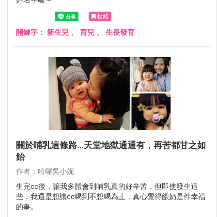
收藏
關鍵字：
新生兒
、
育兒
、
生長發育
關於哺乳這條路…天堂地獄通通有，再苦都甘之如
飴
作者：哈囉吳小妮
生完cc後，讓我多體會到哺乳真的好辛苦，但即使發生這
些，我還是想讓cc喝到不想喝為止，真心覺得餵奶是件幸福
的事。