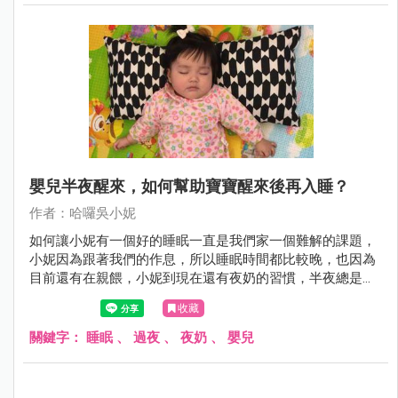
嬰兒半夜醒來，如何幫助寶寶醒來後再入睡？
作者：哈囉吳小妮
如何讓小妮有一個好的睡眠一直是我們家一個難解的課題，
小妮因為跟著我們的作息，所以睡眠時間都比較晚，也因為
目前還有在親餵，小妮到現在還有夜奶的習慣，半夜總是要
醒來3～5次，讓小妮媽每天都沒辦法好好的休息…..這裡有看
收藏
到幾個方法可以分享給大家，如果寶寶半夜醒來要怎麼讓他
在入睡呢？
關鍵字：
睡眠
、
過夜
、
夜奶
、
嬰兒