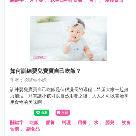
關鍵字：
月子餐
、
花生四神排骨湯
、
月子
、
產後食譜
如何訓練嬰兒寶寶自己吃飯？
作者：哈囉吳小妮
訓練嬰兒寶寶自己吃飯是個很漫長的過程，希望大家一起努
力加油，只有讓小孩可以自己用餐之後，大人才可以開始享
用食物的美味啊！
收藏
關鍵字：
吃飯
、
營養
、
料理
、
用餐
、
水
、
嬰兒
、
飲食
習慣
、
副食品