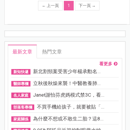
←
上一頁
1
下一頁
→
最新文章
熱門文章
看更多
新北割頸案受害少年楊承勳名...
新知快遞
立秋後秋燥來襲！中醫教養肺...
醫師專欄
Janet謝怡芬虎媽模式禁3C，看...
名人家庭
不買手機給孩子，就要被貼「...
部落客專欄
為什麼不想或不敢生二胎？這8...
家庭關係