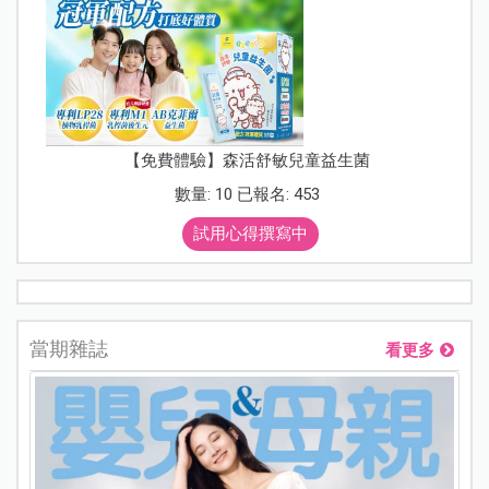
【免費體驗】森活舒敏兒童益生菌
數量: 10 已報名: 453
試用心得撰寫中
當期雜誌
看更多