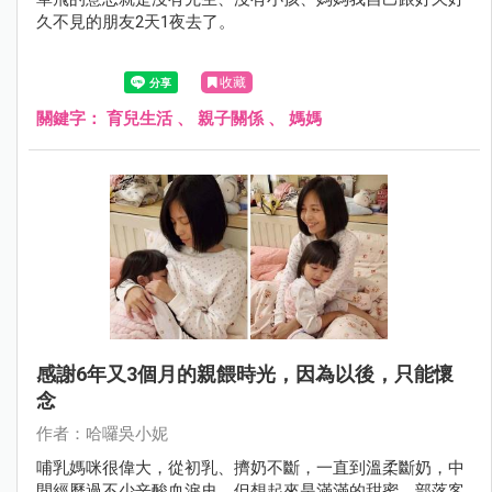
久不見的朋友2天1夜去了。
收藏
關鍵字：
育兒生活
、
親子關係
、
媽媽
感謝6年又3個月的親餵時光，因為以後，只能懷
念
作者：哈囉吳小妮
哺乳媽咪很偉大，從初乳、擠奶不斷，一直到溫柔斷奶，中
間經歷過不少辛酸血淚史，但想起來是滿滿的甜蜜，部落客