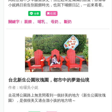
小妮媽日前告別親餵時光，也寫下哺餵日記，一起來看看。
收藏
關鍵字：
親餵
、
哺乳
、
母奶
、
斷奶
台北新生公園玫瑰園，都市中的夢遊仙境
作者：哈囉吳小妮
去花博公園路上無意間看到一個好美的地方《新生公園玫瑰
園》，是個很美又適合溜小孩的地方唷～