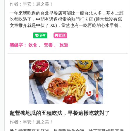
作者：早安！晨之美！
一年來我吃過的台北早餐店可能比一般台北人多，基本上該
吃都吃過了，中間有遇過很雷的熱門打卡店 (通常我沒有寫
文章推介就是中伏了 XD)，當然也有一吃再吃的心水早餐
店。你可能會發現我選的必吃早餐都屬於比較簡單的味道，
收藏
大概是吃過很浮誇很話題性的早餐之後，還是覺得平實的最
可靠最長久喔。
關鍵字：
飲食
、
營養
、
旅遊
超營養地瓜的五種吃法，早餐這樣吃就對了
作者：早安！晨之美！
地瓜營養豐富又好吃，早餐吃最為合適，除了蒸熟烤熟直接