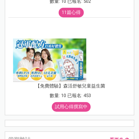
數量: 10 已報名: 502
11篇心得
【免費體驗】森活舒敏兒童益生菌
數量: 10 已報名: 453
試用心得撰寫中