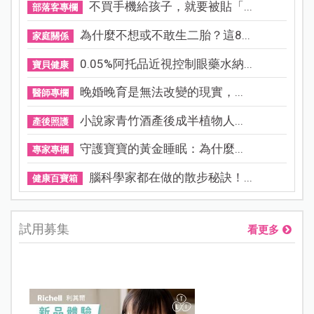
不買手機給孩子，就要被貼「...
部落客專欄
為什麼不想或不敢生二胎？這8...
家庭關係
0.05%阿托品近視控制眼藥水納...
寶貝健康
晚婚晚育是無法改變的現實，...
醫師專欄
小說家青竹酒產後成半植物人...
產後照護
守護寶寶的黃金睡眠：為什麼...
專家專欄
腦科學家都在做的散步秘訣！...
健康百寶箱
試用募集
看更多