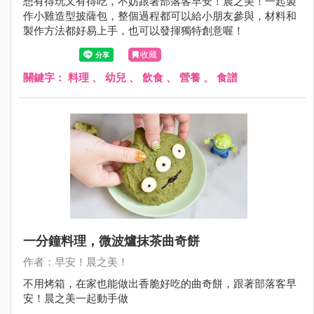
想有得玩又有得吃，不妨跟著部落客早安！晨之美！一起製
作小雞造型披薩包，整個過程都可以給小朋友參與，材料和
製作方法都好易上手，也可以發揮獨特創意喔！
收藏
關鍵字：
料理
、
幼兒
、
飲食
、
營養
、
食譜
一分鐘料理，微波爐抹茶曲奇餅
作者：早安！晨之美！
不用烤箱，在家也能做出香脆好吃的曲奇餅，跟著部落客早
安！晨之美一起動手做