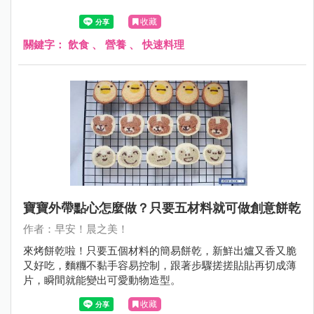
收藏
關鍵字：
飲食
、
營養
、
快速料理
寶寶外帶點心怎麼做？只要五材料就可做創意餅乾
作者：早安！晨之美！
來烤餅乾啦！只要五個材料的簡易餅乾，新鮮出爐又香又脆
又好吃，麵糰不黏手容易控制，跟著步驟搓搓貼貼再切成薄
片，瞬間就能變出可愛動物造型。
收藏