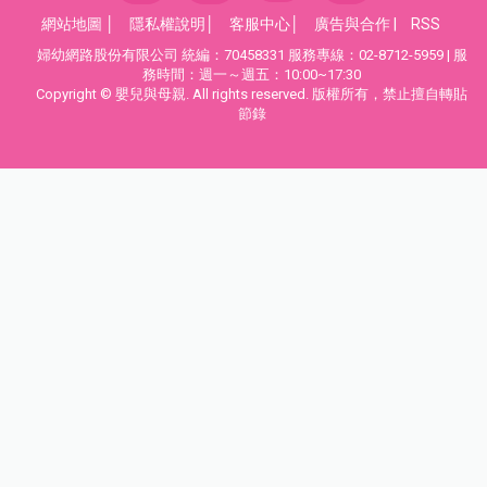
網站地圖
│
隱私權說明
│
客服中心
│
廣告與合作
|
RSS
婦幼網路股份有限公司 統編：70458331 服務專線：02-8712-5959 | 服
務時間：週一～週五：10:00~17:30
Copyright © 嬰兒與母親. All rights reserved. 版權所有，禁止擅自轉貼
節錄