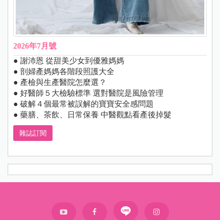
2026年7月號
● 謝沛恩 從甜美少女到優雅媽媽
● 剖婦產媽媽各階段照護大全
● 產檢與生產醫院怎麼選？
● 好醫師５大檢驗標準 選對醫院是風險管理
● 破解４個最常被誤解的寶寶安全感問題
● 藥膳、茶飲、日常保養 中醫觀點看產後掉髮
雜誌訂閱