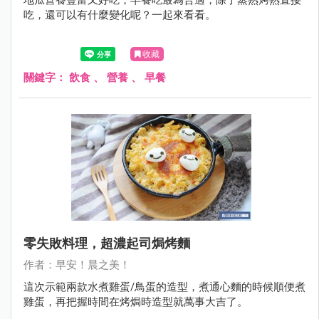
吃，還可以有什麼變化呢？一起來看看。
收藏
關鍵字：
飲食
、
營養
、
早餐
零失敗料理，超濃起司焗烤麵
作者：早安！晨之美！
這次示範兩款水煮雞蛋/鳥蛋的造型，煮通心麵的時候順便煮
雞蛋，再把握時間在烤焗時造型就萬事大吉了。