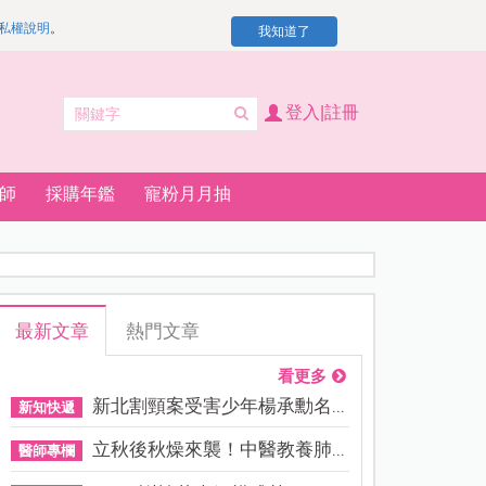
私權說明
。
我知道了
登入|註冊
師
採購年鑑
寵粉月月抽
最新文章
熱門文章
看更多
新北割頸案受害少年楊承勳名...
新知快遞
立秋後秋燥來襲！中醫教養肺...
醫師專欄