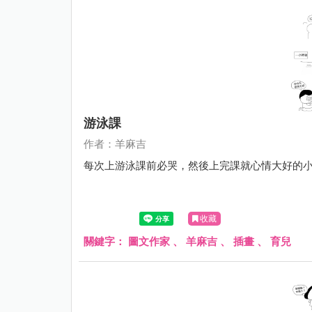
游泳課
作者：羊麻吉
每次上游泳課前必哭，然後上完課就心情大好的
收藏
關鍵字：
圖文作家
、
羊麻吉
、
插畫
、
育兒