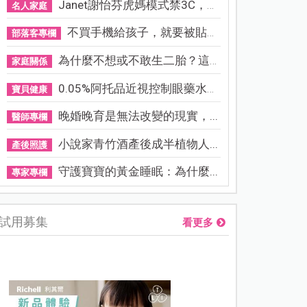
Janet謝怡芬虎媽模式禁3C，看...
名人家庭
不買手機給孩子，就要被貼「...
部落客專欄
為什麼不想或不敢生二胎？這8...
家庭關係
0.05%阿托品近視控制眼藥水納...
寶貝健康
晚婚晚育是無法改變的現實，...
醫師專欄
小說家青竹酒產後成半植物人...
產後照護
守護寶寶的黃金睡眠：為什麼...
專家專欄
試用募集
看更多