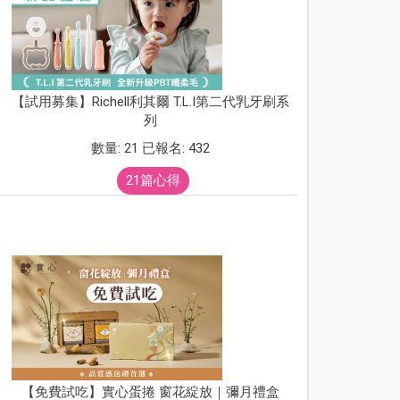
【試用募集】Richell利其爾 T.L.I第二代乳牙刷系
列
數量: 21 已報名: 432
21篇心得
【免費試吃】實心蛋捲 窗花綻放｜彌月禮盒