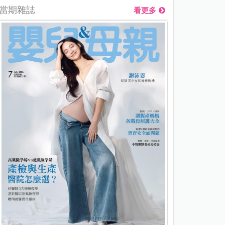
當期雜誌
看更多