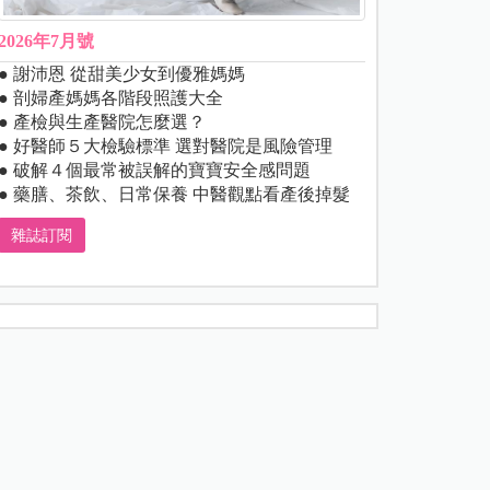
2026年7月號
● 謝沛恩 從甜美少女到優雅媽媽
● 剖婦產媽媽各階段照護大全
● 產檢與生產醫院怎麼選？
● 好醫師５大檢驗標準 選對醫院是風險管理
● 破解４個最常被誤解的寶寶安全感問題
● 藥膳、茶飲、日常保養 中醫觀點看產後掉髮
雜誌訂閱