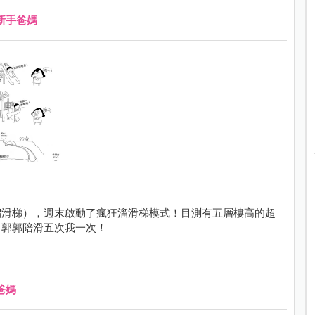
新手爸媽
溜滑梯），週末啟動了瘋狂溜滑梯模式！目測有五層樓高的超
，郭郭陪滑五次我一次！
爸媽