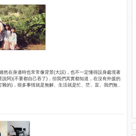
雖然在身邊時也常常像背景(大誤)，也不一定懂得設身處境著
說阿)(不要都自己吞了)，但我們其實都知道，在沒有外援的
打雜的)，很多事情就是無解、生活就是忙、茫、盲。我們無
氣來，過不去的時候，就眼不見為淨吧！給自己十分鐘眼不見
很多美好。