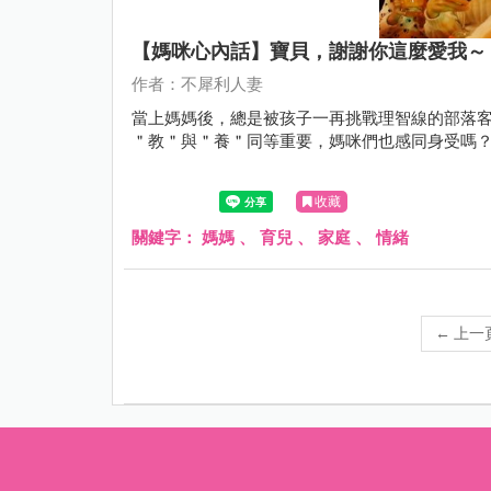
【媽咪心內話】寶貝，謝謝你這麼愛我～
作者：不犀利人妻
當上媽媽後，總是被孩子一再挑戰理智線的部落客
＂教＂與＂養＂同等重要，媽咪們也感同身受嗎
收藏
關鍵字：
媽媽
、
育兒
、
家庭
、
情緒
←
上一