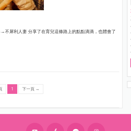
→不犀利人妻 分享了在育兒這條路上的點點滴滴，也體會了
？
頁
1
下一頁
→