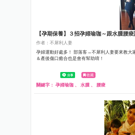
【孕期保養】３招孕婦瑜珈～跟水腫腰痠說B
作者：不犀利人妻
孕婦運動好處多！ 部落客→不犀利人妻要來教大
＆產後傷口癒合也是會有幫助唷！
收藏
關鍵字：
孕婦瑜珈
、
水腫
、
腰痠