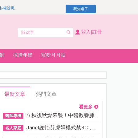
私權說明
。
我知道了
登入|註冊
師
採購年鑑
寵粉月月抽
最新文章
熱門文章
看更多
立秋後秋燥來襲！中醫教養肺...
醫師專欄
Janet謝怡芬虎媽模式禁3C，看...
名人家庭