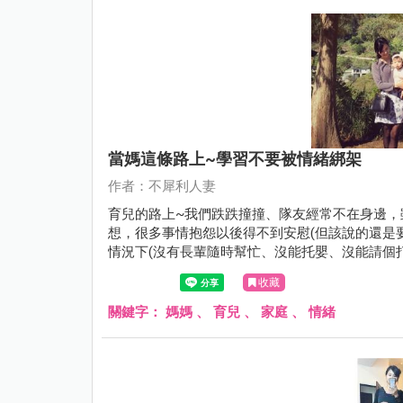
當媽這條路上~學習不要被情緒綁架
作者：不犀利人妻
育兒的路上~我們跌跌撞撞、隊友經常不在身邊，
想，很多事情抱怨以後得不到安慰(但該說的還是要
情況下(沒有長輩隨時幫忙、沒能托嬰、沒能請個
法擺爛，全職媽媽經常被這樣的生活壓的喘不過
收藏
為淨，冷靜下來後~就會發現混亂的生活中還是有
關鍵字：
媽媽
、
育兒
、
家庭
、
情緒