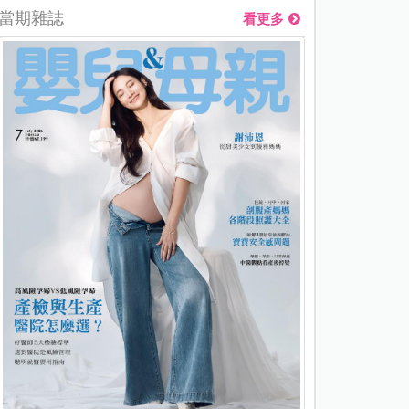
當期雜誌
看更多