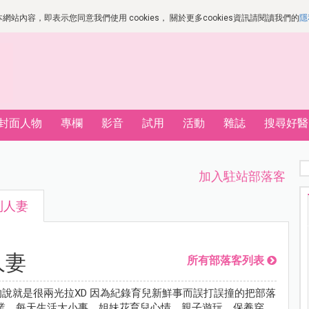
站內容，即表示您同意我們使用 cookies， 關於更多cookies資訊請閱讀我們的
隱
封面人物
專欄
影音
試用
活動
雜誌
搜尋好醫
加入駐站部落客
利人妻
人妻
所有部落客列表
的說就是很兩光拉XD 因為紀錄育兒新鮮事而誤打誤撞的把部落
業，每天生活大小事、姐妹花育兒心情、親子遊玩、保養穿