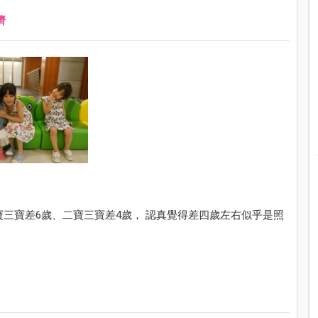
濟
寶三寶差6歲、二寶三寶差4歲， 認真覺得差四歲左右似乎是照