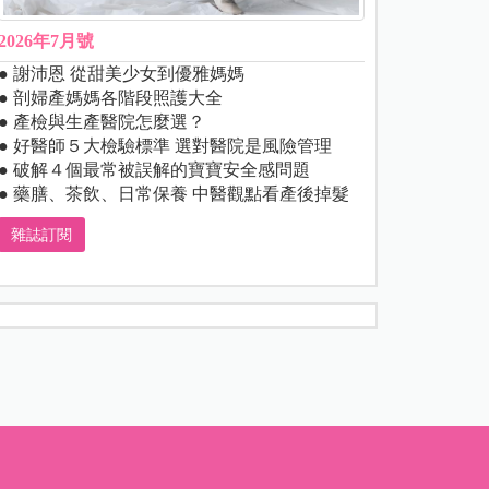
2026年7月號
● 謝沛恩 從甜美少女到優雅媽媽
● 剖婦產媽媽各階段照護大全
● 產檢與生產醫院怎麼選？
● 好醫師５大檢驗標準 選對醫院是風險管理
● 破解４個最常被誤解的寶寶安全感問題
● 藥膳、茶飲、日常保養 中醫觀點看產後掉髮
雜誌訂閱