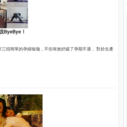
yeBye！
家三招簡單的孕婦瑜珈，不但有效紓緩了孕期不適， 對於生產