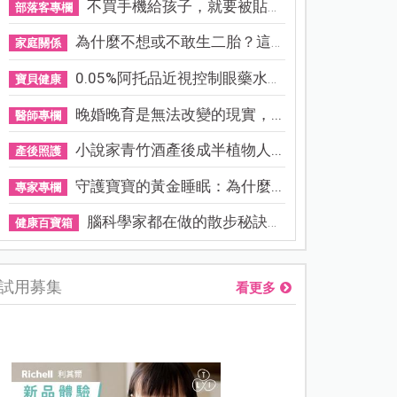
不買手機給孩子，就要被貼「...
部落客專欄
為什麼不想或不敢生二胎？這8...
家庭關係
0.05%阿托品近視控制眼藥水納...
寶貝健康
晚婚晚育是無法改變的現實，...
醫師專欄
小說家青竹酒產後成半植物人...
產後照護
守護寶寶的黃金睡眠：為什麼...
專家專欄
腦科學家都在做的散步秘訣！...
健康百寶箱
試用募集
看更多