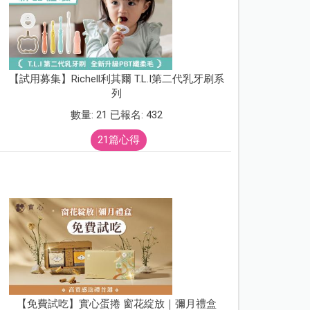
【試用募集】Richell利其爾 T.L.I第二代乳牙刷系
列
數量: 21 已報名: 432
21篇心得
【免費試吃】實心蛋捲 窗花綻放｜彌月禮盒