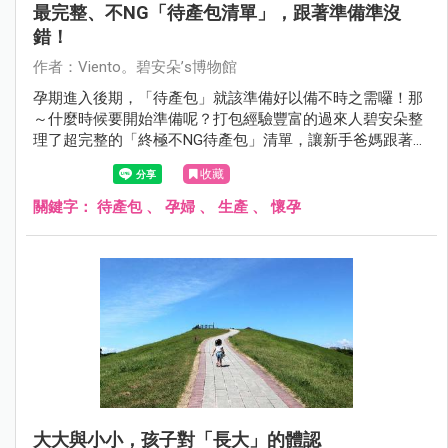
最完整、不NG「待產包清單」，跟著準備準沒
錯！
作者：Viento。碧安朵’s博物館
孕期進入後期，「待產包」就該準備好以備不時之需囉！那
～什麼時候要開始準備呢？打包經驗豐富的過來人碧安朵整
理了超完整的「終極不NG待產包」清單，讓新手爸媽跟著準
備不擔心！
收藏
關鍵字：
待產包
、
孕婦
、
生產
、
懷孕
大大與小小，孩子對「長大」的體認