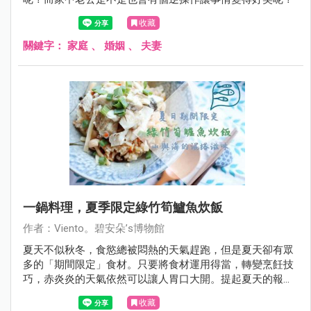
收藏
關鍵字：
家庭
、
婚姻
、
夫妻
一鍋料理，夏季限定綠竹筍鱸魚炊飯
作者：Viento。碧安朵’s博物館
夏天不似秋冬，食慾總被悶熱的天氣趕跑，但是夏天卻有眾
多的「期間限定」食材。只要將食材運用得當，轉變烹飪技
巧，赤炎炎的天氣依然可以讓人胃口大開。提起夏天的報信
食材，「綠竹筍」一定當仁不讓的挺身而出，它比蟬叫聲還
收藏
早嶄露頭角，告訴饕客夏日已然來臨。我喜歡蹲在人聲鼎沸