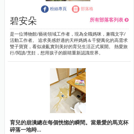
粉絲專頁
部落格
碧安朵
所有部落客列表
是一位博物館/藝術領域工作者，現為全職媽咪，兼職文字/
活動工作者。 追求美感舒適的天秤媽媽＆千變萬化的高需求
雙子寶寶，看似凌亂實則美好的育兒生活正式展開。 熱愛旅
行/閱讀/烹飪，想用孩子的眼睛重新認識世界。
育兒的崩潰總在每個恍惚的瞬間。當最愛的馬克杯
碎落一地時...