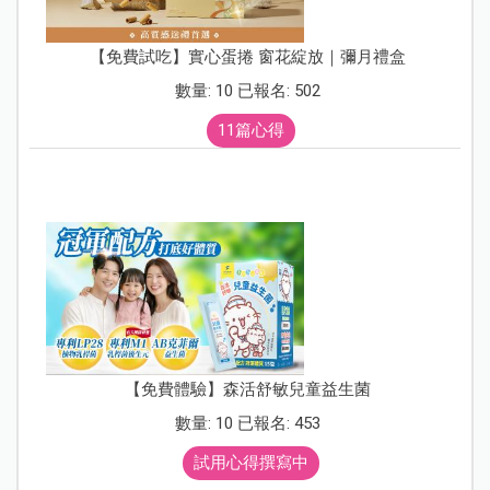
【免費試吃】實心蛋捲 窗花綻放｜彌月禮盒
數量: 10 已報名: 502
11篇心得
【免費體驗】森活舒敏兒童益生菌
數量: 10 已報名: 453
試用心得撰寫中