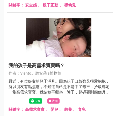
關鍵字：
安全感
、
親子互動
、
嬰幼兒
我的孩子是高需求寶寶嗎？
作者：Viento。碧安朵’s博物館
最近，有位好友的兒子滿月。因為孩子口慾強又很愛抱抱，
所以朋友有點焦慮，不知道自己是不是中了籤王，拾取綁定
一隻高需求寶寶。我請她再觀察一陣子，起碼要到四個月大
後才能判定，因為寶寶的個性在四~六個月大的時候才會更
收藏
明顯。我也是一直堅持到艷寶四個月大，才願意接受豔寶是
高需求寶寶，進而轉變所有的照顧模式。
關鍵字：
高需求寶寶
、
嬰兒
、
教養
、
育兒