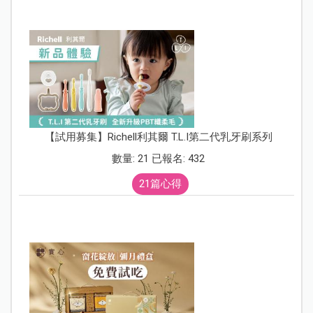
【試用募集】Richell利其爾 T.L.I第二代乳牙刷系列
數量: 21 已報名: 432
21篇心得