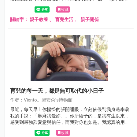
陪伴，等待她自己完成，只要是不趕時間的情況下，我都能
收藏
從容以對。因為我知道，她喜歡完成後的成就感，喜歡我和
狼爸對她露出讚許的笑容。不過，小妮子得失心重的症頭，
關鍵字：
親子教養
、
育兒生活
、
親子關係
從幼兒時期就表露無遺，所以她不喜歡猜拳，因為猜拳是無
法自己控制輸贏的事情。
育兒的每一天，都是無可取代的小日子
作者：Viento。碧安朵’s博物館
最近，每天早上你惺忪的張開睡眼，立刻依偎到我身邊牽著
我的手說：「麻麻我愛妳。」你所給予的，是我有生以來，
感受到最強烈愛意與信任，而我對你也如是。我認真的用各
種形式記錄下你每個成長瞬間，不為什麼，只是怕我年老
收藏
後，會忘記這些珍貴的記憶，忘記我跟你之間那些私密的點