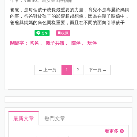
作者：Viento。碧安朵’s博物館
爸爸，是每個孩子成長最重要的力量，育兒不是專屬於媽媽
的事，爸爸對於孩子的影響超越想像，因為在親子關係中，
爸爸與媽媽的角色同樣重要，而且在不同的面向引導孩子的
長整與發展。
收藏
關鍵字：
爸爸
、
親子共讀
、
陪伴
、
玩伴
←
上一頁
1
2
下一頁
→
最新文章
熱門文章
看更多