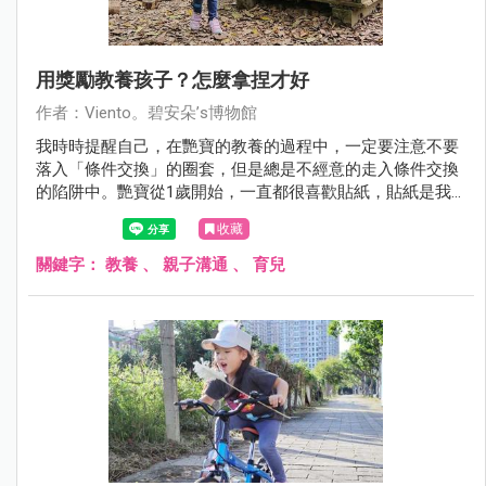
用獎勵教養孩子？怎麼拿捏才好
作者：Viento。碧安朵’s博物館
我時時提醒自己，在艷寶的教養的過程中，一定要注意不要
落入「條件交換」的圈套，但是總是不經意的走入條件交換
的陷阱中。艷寶從1歲開始，一直都很喜歡貼紙，貼紙是我
哄她不哭的小把戲之一，所以我的錢包裡總是會準備很多小
收藏
貼紙，就是診所裡的塑膠桶裡的那種貼紙。這些貼紙不僅可
以安撫艷寶，也幫艷寶在交朋友更順利，因為她會拿貼紙去
關鍵字：
教養
、
親子溝通
、
育兒
破冰，甚至有時，貼紙也可以安撫路邊陌生卻正在哭泣孩
子。所以我總是有很多的貼紙(笑)，而我也總覺得貼紙是無
傷大雅的安撫工具、獎勵物品。