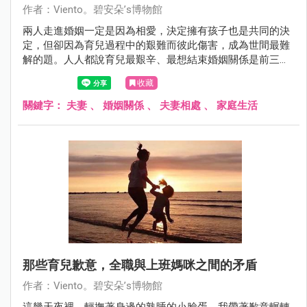
作者：Viento。碧安朵’s博物館
兩人走進婚姻一定是因為相愛，決定擁有孩子也是共同的決
定，但卻因為育兒過程中的艱難而彼此傷害，成為世間最難
解的題。人人都說育兒最艱辛、最想結束婚姻關係是前三
年，撐住了就海闊天空。其實，我的育兒和婚姻之路走到如
收藏
今第四年，說實話也並非就此海闊天空，而是關關難還是要
關關過。
關鍵字：
夫妻
、
婚姻關係
、
夫妻相處
、
家庭生活
那些育兒歉意，全職與上班媽咪之間的矛盾
作者：Viento。碧安朵’s博物館
這幾天夜裡，輕撫著身邊的熟睡的小臉蛋，我帶著歉意輾轉