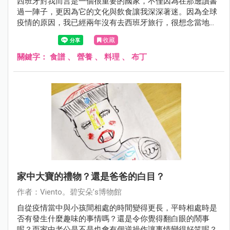
西班牙對我而言是一個很重要的國家，不僅因為在那邊讀書
過一陣子，更因為它的文化與飲食讓我深深著迷。因為全球
疫情的原因，我已經兩年沒有去西班牙旅行，很想念當地的
飲食。所以開始在家複製自己喜歡的當地口味，過程中當然
收藏
也會將某些口味調整成自己能接受的，尤其是甜點。
關鍵字：
食譜
、
營養
、
料理
、
布丁
家中大寶的禮物？還是爸爸的白目？
作者：Viento。碧安朵’s博物館
自從疫情當中與小孩間相處的時間變得更長，平時相處時是
否有發生什麼趣味的事情嗎？還是令你覺得翻白眼的鬧事
呢？而家中老公是不是也會有個逆操作讓事情變得好笑呢？