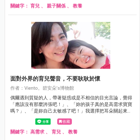
點滴滴，忘記你說過這世界上你最愛我。我知道自己不完
關鍵字：
育兒
、
親子關係
、
教養
美，但是我依然想做你最棒的媽媽。
面對外界的育兒聲音，不要耿耿於懷
作者：Viento。碧安朵’s博物館
偶爾遇到質疑的人，帶著疑惑或是不相信的目光言論，覺得
「應該沒有那麼誇張吧！」、「妳的孩子真的是高需求寶寶
嗎？」、「是妳自己太敏感了吧！」我選擇把耳朵關起來，
因為他人的言論最會干擾媽媽的心，只有媽媽自己才知道自
收藏
己經歷過什麼，旁人的三言兩語不過是看熱鬧閒嗑牙，因為
他們不用對妳或是對妳的孩子負責。
關鍵字：
高需求
、
育兒
、
教養