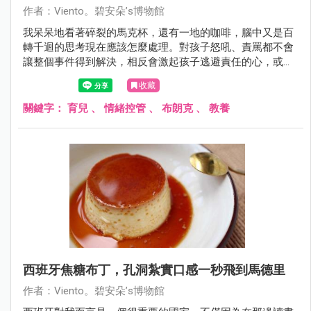
作者：Viento。碧安朵’s博物館
我呆呆地看著碎裂的馬克杯，還有一地的咖啡，腦中又是百
轉千迴的思考現在應該怎麼處理。對孩子怒吼、責罵都不會
讓整個事件得到解決，相反會激起孩子逃避責任的心，或是
未來對於做錯事情的選擇隱瞞。
收藏
關鍵字：
育兒
、
情緒控管
、
布朗克
、
教養
西班牙焦糖布丁，孔洞紮實口感一秒飛到馬德里
作者：Viento。碧安朵’s博物館