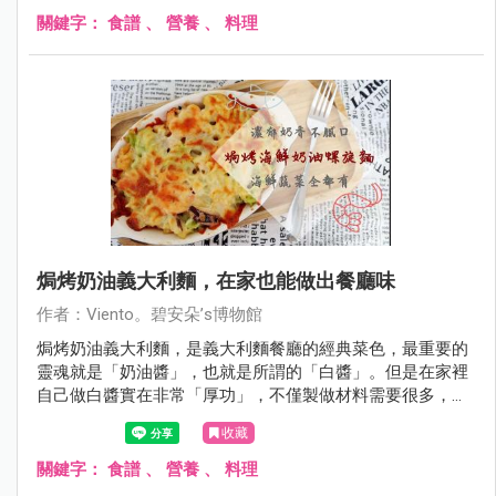
的傳統市場角落，細細的挑著綠竹筍，輕輕撥開筍殼上的泥
關鍵字：
食譜
、
營養
、
料理
土，看到中意的就帶回家。綠竹筍可以蒸、煮、炒，不論是
單吃或是搭配其他食材都很清甜爽口，是我們一家人的最
愛。
焗烤奶油義大利麵，在家也能做出餐廳味
作者：Viento。碧安朵’s博物館
焗烤奶油義大利麵，是義大利麵餐廳的經典菜色，最重要的
靈魂就是「奶油醬」，也就是所謂的「白醬」。但是在家裡
自己做白醬實在非常「厚功」，不僅製做材料需要很多，做
好的白醬也不能久放。後來，我發現可以用市售的「白醬料
收藏
理塊」輕鬆做出奶油醬料理！這篇食譜文教大家「五步驟」
做出「焗烤海鮮奶油義大利麵」，絕對和餐廳一樣好吃。
關鍵字：
食譜
、
營養
、
料理