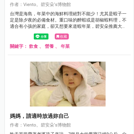
作者：Viento。碧安朵’s博物館
台灣是海島，年菜中的海鮮料理絕對不能少！尤其是蝦子一
定是除夕夜的必備食材。重口味的醉蝦或是胡椒蝦料理，不
適合有小孩的家庭，卻又想要來道蝦年菜，碧安朵推薦大人
小孩都喜歡的「鳳梨蝦球」！
收藏
關鍵字：
飲食
、
營養
、
年菜
媽媽，請適時放過妳自己
作者：Viento。碧安朵’s博物館