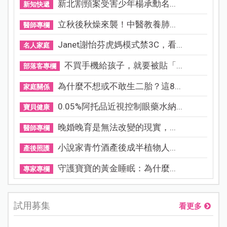
新北割頸案受害少年楊承勳名...
新知快遞
立秋後秋燥來襲！中醫教養肺...
醫師專欄
Janet謝怡芬虎媽模式禁3C，看...
名人家庭
不買手機給孩子，就要被貼「...
部落客專欄
為什麼不想或不敢生二胎？這8...
家庭關係
0.05%阿托品近視控制眼藥水納...
寶貝健康
晚婚晚育是無法改變的現實，...
醫師專欄
小說家青竹酒產後成半植物人...
產後照護
守護寶寶的黃金睡眠：為什麼...
專家專欄
試用募集
看更多