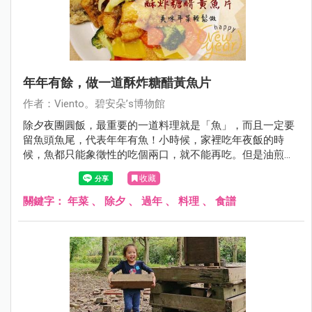
年年有餘，做一道酥炸糖醋黃魚片
作者：Viento。碧安朵’s博物館
除夕夜團圓飯，最重要的一道料理就是「魚」，而且一定要
留魚頭魚尾，代表年年有魚！小時候，家裡吃年夜飯的時
候，魚都只能象徵性的吃個兩口，就不能再吃。但是油煎的
魚只要放隔餐或是隔夜，就會有很重的腥味，變得非常不美
收藏
味。當了媳婦之後，就一直思考著，是否能將魚料理變得更
美味，但是又能夠順應習俗。後來發現，只要請魚店老闆幫
關鍵字：
年菜
、
除夕
、
過年
、
料理
、
食譜
個忙，就可以輕鬆順利煮出符合習俗，又美味的魚料理
喔！ 分享給大家這一道「酥炸糖醋黃魚片」，酸酸甜甜好下
飯，大人小孩都喜歡，而且顏色又喜氣，非常適合過年喔！