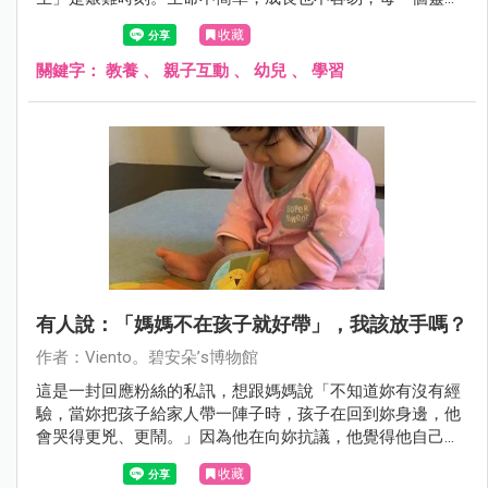
都是鼓足勇氣而來，必定要帶著意義而歸。
收藏
關鍵字：
教養
、
親子互動
、
幼兒
、
學習
有人說：「媽媽不在孩子就好帶」，我該放手嗎？
作者：Viento。碧安朵’s博物館
這是一封回應粉絲的私訊，想跟媽媽說「不知道妳有沒有經
驗，當妳把孩子給家人帶一陣子時，孩子在回到妳身邊，他
會哭得更兇、更鬧。」因為他在向妳抗議，他覺得他自己被
妳丟下了。我是無後援媽媽，當時長輩也質疑是我一直抱，
收藏
全親餵，才造成艷寶是高需求，也曾說過類似的話...