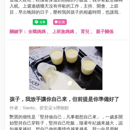
入眠。上週連續幾天沒有停歇的工作，主持、開會、上節
目，早出晚歸的日子，壓榨我與孩子的相處時間，也讓我的
心情變得侷促不安。
收藏
關鍵字：
全職媽媽
、
上班族媽媽
、
育兒
、
親子關係
孩子，我放手讓你自己來，但前提是你準備好了
作者：Viento。碧安朵’s博物館
艷寶的個性是「堅持做自己，凡事都想自己來」，一歲多開
始堅持自己穿鞋子，堅持自己吃飯，隨著年紀越來越大，認
知越來越好，想自己做的事情也越來越多。我一向是用耐心