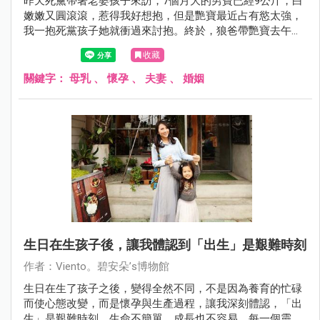
昨天死黨帶著老婆孩子來訪，7個月大的男寶已經9公斤，白
嫩嫩又圓滾滾，惹得我好想抱，但是艷寶最近占有慾太強，
我一抱死黨孩子她就衝過來討抱。終於，狼爸帶艷寶去午
睡，我們才有點時間好好聊聊。死黨感謝我在他們剛進月子
收藏
中心時，給他們關於哺乳的建議，讓他們感到獲得救贖。我
看著他老婆說：「要適時放過自己！」
關鍵字：
母乳
、
懷孕
、
夫妻
、
婚姻
生日在生孩子後，讓我體認到「出生」是艱難時刻
作者：Viento。碧安朵’s博物館
生日在生了孩子之後，變得全然不同，不是因為養育的忙碌
而使心態改變，而是懷孕與生產過程，讓我深刻體認，「出
生」是艱難時刻。生命不簡單，成長也不容易，每一個靈魂