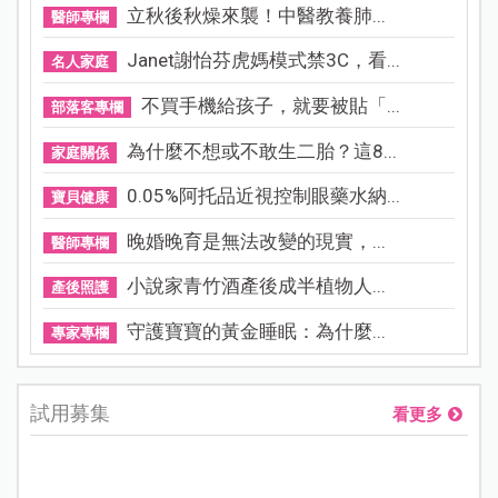
立秋後秋燥來襲！中醫教養肺...
醫師專欄
Janet謝怡芬虎媽模式禁3C，看...
名人家庭
不買手機給孩子，就要被貼「...
部落客專欄
為什麼不想或不敢生二胎？這8...
家庭關係
0.05%阿托品近視控制眼藥水納...
寶貝健康
晚婚晚育是無法改變的現實，...
醫師專欄
小說家青竹酒產後成半植物人...
產後照護
守護寶寶的黃金睡眠：為什麼...
專家專欄
試用募集
看更多