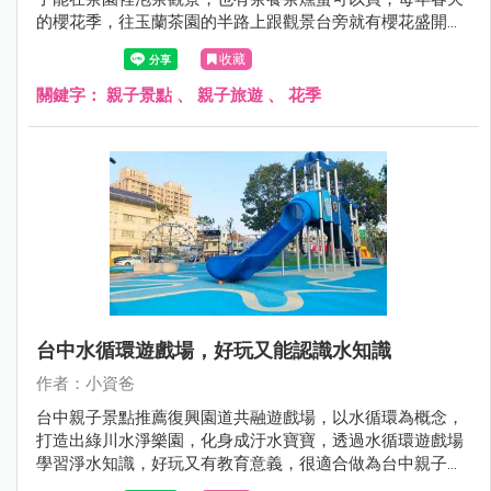
的櫻花季，往玉蘭茶園的半路上跟觀景台旁就有櫻花盛開，
搭配茶園翠綠的風貌，景色秀麗! 很適合過年期間及假日來
收藏
此品茗，搭配附近的崙埤河濱公園，就是很棒的宜蘭走春半
日遊一日遊景點呦，現在就跟著小資爸一起來宜蘭大同鄉的
關鍵字：
親子景點
、
親子旅遊
、
花季
玉蘭茶園吧！
台中水循環遊戲場，好玩又能認識水知識
作者：小資爸
台中親子景點推薦復興園道共融遊戲場，以水循環為概念，
打造出綠川水淨樂園，化身成汙水寶寶，透過水循環遊戲場
學習淨水知識，好玩又有教育意義，很適合做為台中親子一
日遊景點呦~現在就跟著小資爸一起來玩台中的復興園道共