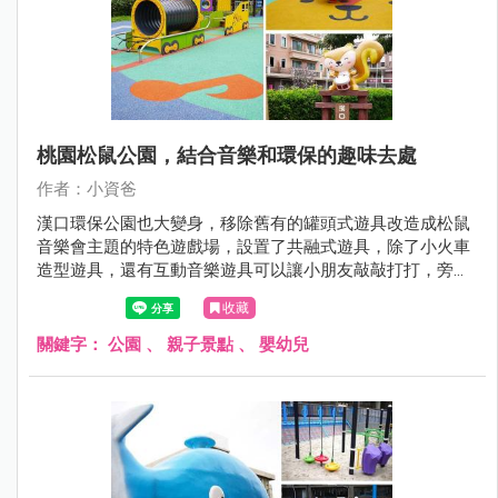
桃園松鼠公園，結合音樂和環保的趣味去處
作者：小資爸
漢口環保公園也大變身，移除舊有的罐頭式遊具改造成松鼠
音樂會主題的特色遊戲場，設置了共融式遊具，除了小火車
造型遊具，還有互動音樂遊具可以讓小朋友敲敲打打，旁邊
也有小朋友最喜歡的單人旋轉杯跟多人搖擺盤，地面也改成
收藏
可愛松鼠的圖案讓小小孩玩得更開心了呢！現在就跟著小資
爸一起來看看漢口環保公園改裝後有什麼不一樣的地方！
關鍵字：
公園
、
親子景點
、
嬰幼兒