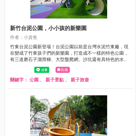
新竹台泥公園，小小孩的新樂園
作者：小資爸
竹東台泥公園新登場！台泥公園以前是台灣水泥竹東廠，現
在變成了竹東孩子們的新樂園，打造成不一樣的特色公園，
有三道磨石子溜滑梯、大型盤爬網、沙坑還有具特色的水管
涵洞上面更全部覆蓋了綠色草皮, 讓孩子們在充滿自然特色的
收藏
共融遊戲場中開心玩樂！現在就跟著小資爸一起來看看竹東
台泥公園的遊戲場哪邊好玩！
關鍵字：
公園
、
親子景點
、
親子旅遊