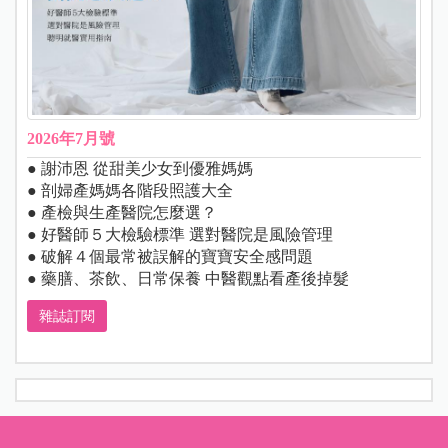
2026年7月號
● 謝沛恩 從甜美少女到優雅媽媽
● 剖婦產媽媽各階段照護大全
● 產檢與生產醫院怎麼選？
● 好醫師５大檢驗標準 選對醫院是風險管理
● 破解４個最常被誤解的寶寶安全感問題
● 藥膳、茶飲、日常保養 中醫觀點看產後掉髮
雜誌訂閱