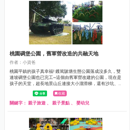
桃園碉堡公園，舊軍營改造的共融天地
作者：小資爸
桃園平鎮的孩子真幸福! 鑊篤陂塘生態公園落成沒多久，雙
連坡碉堡公園也已完工~這個由舊軍營改建的公園，現在是
孩子的天堂，超長地景山丘連接大小溜滑梯，還有沙坑、旋
轉椅、鞦韆跟沙坑等好玩的設施，現在就來看看雙連坡碉堡
收藏
公園有哪邊不一樣！
關鍵字：
親子旅遊
、
親子景點
、
嬰幼兒