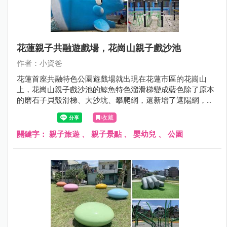
花蓮親子共融遊戲場，花崗山親子戲沙池
作者：小資爸
花蓮首座共融特色公園遊戲場就出現在花蓮市區的花崗山
上，花崗山親子戲沙池的鯨魚特色溜滑梯變成藍色除了原本
的磨石子貝殼滑梯、大沙坑、攀爬網，還新增了遮陽網，這
樣就不用擔心太陽曬了~蘇花改通了以後，車程縮短來花蓮
收藏
就快很多了喔！
關鍵字：
親子旅遊
、
親子景點
、
嬰幼兒
、
公園