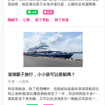
質細密，相當適合親子在海岸邊玩耍，公園內並有盪鞦韆與
磨石子溜滑梯等遊具，絕對是到澎湖旅遊必須要排入的親子
收藏
景點，現在就跟著小資爸一起來看看澎湖縣林投公園吧!
關鍵字：
公園
、
親子景點
、
親子旅遊
澎湖親子旅行，小小孩可以搭船嗎？
作者：小資爸
到澎湖旅遊，除了搭飛機外，也能經由嘉義布袋港搭船前往
馬公港喲!船票比機票價格便宜了一半，而且時間差不多!一
個家庭省下來的錢，又可以在澎湖多住一晚飯店或多吃一餐
海鮮!這次小資爸分別搭乘凱旋三號及太吉之星往返嘉義與澎