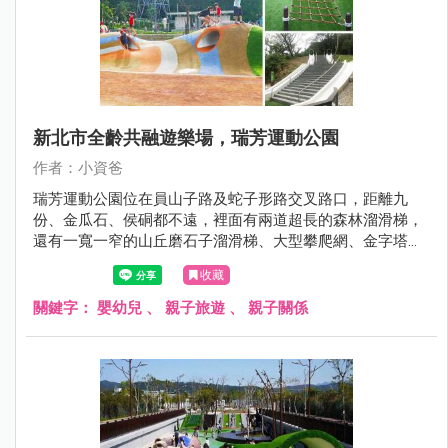
新北市全齡共融遊樂場，瑞芳運動公園
作者：小資爸
瑞芳運動公園位在員山子路及蛇子形路交叉路口，距離九
份、金瓜石、侯硐都不遠，裡面有兩道超長的森林溜滑梯，
還有一寬一窄的山丘磨石子溜滑梯、大型攀爬網、金字塔攀
爬架、多功能攀爬組、旋轉杯、多人旋轉盤、沙坑、鳥巢鞦
收藏
韆跟一般鞦韆，設施超級豐富，是親子踏青的好選擇。
關鍵字：
嬰幼兒
、
親子旅遊
、
親子關係