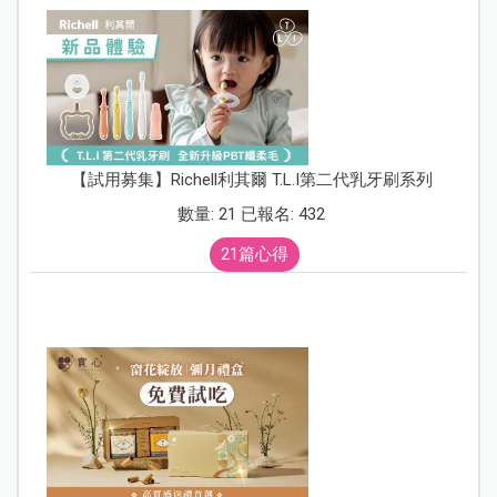
【試用募集】Richell利其爾 T.L.I第二代乳牙刷系列
數量: 21 已報名: 432
21篇心得