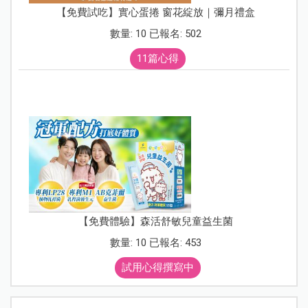
【免費試吃】實心蛋捲 窗花綻放｜彌月禮盒
數量: 10 已報名: 502
11篇心得
【免費體驗】森活舒敏兒童益生菌
數量: 10 已報名: 453
試用心得撰寫中