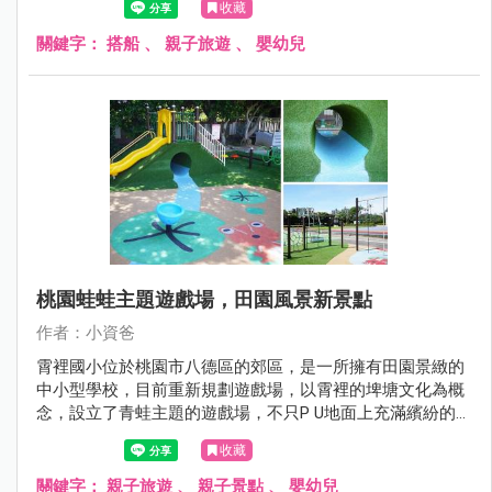
收藏
湖兩地還有爸媽關心的，小孩到底坐船暈不暈呢? 這些搭乘
經驗我通通分享給大家！
關鍵字：
搭船
、
親子旅遊
、
嬰幼兒
桃園蛙蛙主題遊戲場，田園風景新景點
作者：小資爸
霄裡國小位於桃園市八德區的郊區，是一所擁有田園景緻的
中小型學校，目前重新規劃遊戲場，以霄裡的埤塘文化為概
念，設立了青蛙主題的遊戲場，不只P U地面上充滿繽紛的童
趣圖案，還有土丘溜滑梯、金屬雙管溜滑梯、水管隧道、旋
收藏
轉杯跟鳥巢鞦韆等遊具，也有一連串闖關挑戰的攀爬架、拱
型橋及烏龜跳樁，十分有趣好玩!現在就跟著小資爸一起來玩
關鍵字：
親子旅遊
、
親子景點
、
嬰幼兒