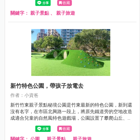
收藏
融遊戲場吧！
關鍵字：
親子景點
、
親子旅遊
新竹特色公園，帶孩子放電去
作者：小資爸
新竹竹東親子景點秘境公園是竹東最新的特色公園，新到還
沒有名字，在市區北興路一段上，將原先鐵道旁的空地改造
成適合兒童的自然風特色遊戲場，公園設置了攀爬山丘、水
管涵洞山丘、木質跳樁、蝴蝶形攀爬架、闖關遊戲組、滾輪
收藏
溜滑梯、旋轉杯、鳥巢鞦韆跟圓盤鞦韆等設施，孩子們可以
在公園裡光著腳自由奔跑，爬上山丘再滑下來，讓閒置的空
關鍵字：
公園
、
親子景點
、
親子旅遊