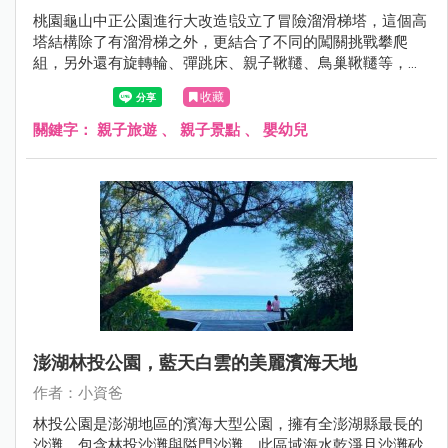
桃園龜山中正公園進行大改造!設立了冒險溜滑梯塔，這個高
塔結構除了有溜滑梯之外，更結合了不同的闖關挑戰攀爬
組，另外還有旋轉輪、彈跳床、親子鞦韆、鳥巢鞦韆等，遊
具一旁的沙坑也有沙桌水道的設立，變得跟以前完全不一樣
收藏
了!現在就跟著小資爸一起來看看改造後的龜山中正公園吧！
關鍵字：
親子旅遊
、
親子景點
、
嬰幼兒
澎湖林投公園，藍天白雲的美麗濱海天地
作者：小資爸
林投公園是澎湖地區的濱海大型公園，擁有全澎湖縣最長的
沙灘，包含林投沙灘與隘門沙灘，此區域海水乾淨且沙灘砂