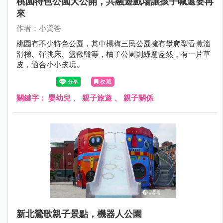
桃園特色公園大公開，共融遊戲場讓孩子喊還要再
來
作者：小資爸
桃園有不少特色公園，其中楊梅三民公園擁有攀爬型香蕉溜
滑梯、彈跳床、盪鞦韆等，柚子公園則綠意盎然，有一片草
皮，適合小小孩玩。
收藏
關鍵字：
嬰幼兒
、
親子旅遊
、
親子關係
新北鶯歌親子景點，機器人公園