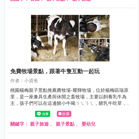
間成為孩子的新樂園，也讓附近的孩子多了一個放電的新去
處，現在就跟著小資爸一起來看看竹東的秘境公園吧！
免費牧場景點，跟著牛隻互動一起玩
作者：小資爸
桃園楊梅親子景點推薦農牧場-耀輝牧場，位於楊梅區瑞原
里，是一座兼具生產與休閒之畜牧場，主要以飼養乳牛為
主，孩子們可以在這邊餵小牛喝ㄋㄟㄋㄟ，餵乳牛吃草，還
可以看見酪農擠乳的過程，相當有教育意義，除此之外也能
收藏
購買鮮奶、鮮奶茶、鮮乳奶酪、鮮乳饅頭等乳製產品，園內
也有簡易的溜滑梯可以玩 ，超適合桃園楊梅親子遊、一日遊
關鍵字：
親子旅遊
、
親子景點
、
嬰幼兒
~現在就跟著小資爸一起來玩桃園市楊梅區的耀輝牧場吧！