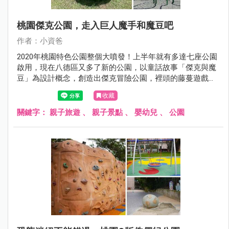
桃園傑克公園，走入巨人魔手和魔豆吧
作者：小資爸
2020年桃園特色公園整個大噴發！上半年就有多達七座公園
啟用，現在八德區又多了新的公園，以童話故事「傑克與魔
豆」為設計概念，創造出傑克冒險公園，裡頭的藤蔓遊戲區
包含波浪流滑梯及大葉攀爬網，另一邊則是將童話故事裡巨
收藏
人的魔手以及魔豆融入於裝置藝術中，非常具有特色，除此
之外也設置了彈跳床、鳥巢鞦韆、親子鞦韆、體健設施及社
關鍵字：
親子旅遊
、
親子景點
、
嬰幼兒
、
公園
區活動廣場成為八德區最新的親子景點!現在就跟著小資吧一
起來看看傑克冒險公園吧！