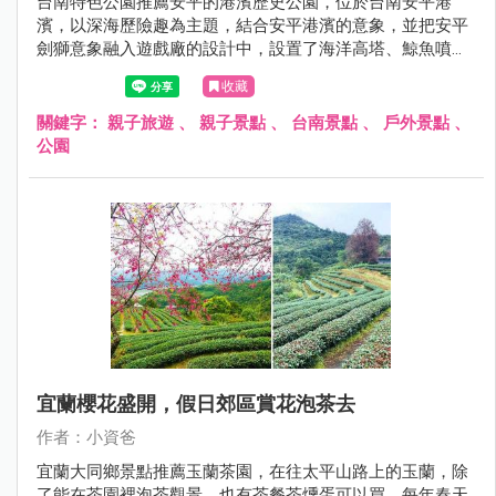
台南特色公園推薦安平的港濱歷史公園，位於台南安平港
濱，以深海歷險趣為主題，結合安平港濱的意象，並把安平
劍獅意象融入遊戲廠的設計中，設置了海洋高塔、鯨魚噴
霧、鯨魚尾巴土丘、雙軌滑溜索、繩索闖關、珊瑚礁叢噴
收藏
霧、盪鞦韆、綠藻山洞等有趣且富有挑戰性的遊具，結合安
平的定情碼頭德陽艦園區和安平古堡就是很棒的安平親子半
關鍵字：
親子旅遊
、
親子景點
、
台南景點
、
戶外景點
、
日遊、一日遊呦~現在就跟著小資爸一起來玩安平的港濱歷
公園
史公園！
宜蘭櫻花盛開，假日郊區賞花泡茶去
作者：小資爸
宜蘭大同鄉景點推薦玉蘭茶園，在往太平山路上的玉蘭，除
了能在茶園裡泡茶觀景，也有茶餐茶燻蛋可以買，每年春天