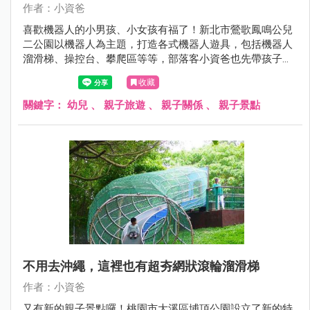
作者：小資爸
喜歡機器人的小男孩、小女孩有福了！新北市鶯歌鳳鳴公兒
二公園以機器人為主題，打造各式機器人遊具，包括機器人
溜滑梯、操控台、攀爬區等等，部落客小資爸也先帶孩子來
玩樂一番，快來看看吧～
收藏
關鍵字：
幼兒
、
親子旅遊
、
親子關係
、
親子景點
不用去沖繩，這裡也有超夯網狀滾輪溜滑梯
作者：小資爸
又有新的親子景點囉！桃園市大溪區埔頂公園設立了新的特