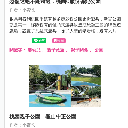
恐龍迷絕不能錯過，桃園Q版侏儸紀公園
作者：小資爸
很高興看到桃園平鎮有越多越多舊公園更新遊具，新富公園
就是其一，移除舊有的罐頭式遊具改造成恐龍主題的特色遊
戲場，設置了共融式遊具，除了大型的攀岩牆，還有大片的
沙坑可以挖掘恐龍化石以及挖土機，旁邊更有小朋友最喜歡
收藏
的鳥巢鞦韆，地面也設計了恐龍的圖案，讓孩子們玩得更開
心了呢！現在就跟著小資爸一起來看看新富公園變身後有什
關鍵字：
嬰幼兒
、
親子旅遊
、
親子關係
、
公園
麼不一樣的地方！
桃園親子公園，龜山中正公園
作者：小資爸