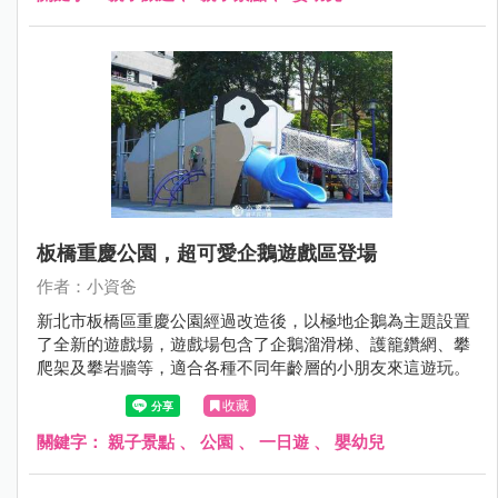
霄裡國小吧～
板橋重慶公園，超可愛企鵝遊戲區登場
作者：小資爸
新北市板橋區重慶公園經過改造後，以極地企鵝為主題設置
了全新的遊戲場，遊戲場包含了企鵝溜滑梯、護籠鑽網、攀
爬架及攀岩牆等，適合各種不同年齡層的小朋友來這遊玩。
收藏
關鍵字：
親子景點
、
公園
、
一日遊
、
嬰幼兒