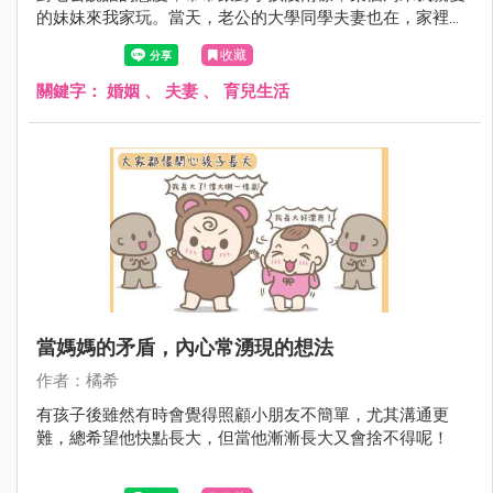
的妹妹來我家玩。當天，老公的大學同學夫妻也在，家裡好
熱鬧，好多小孩子，共有五個孩子，我妹二個，朋友的是嫩
收藏
嬰。
關鍵字：
婚姻
、
夫妻
、
育兒生活
當媽媽的矛盾，內心常湧現的想法
作者：橘希
有孩子後雖然有時會覺得照顧小朋友不簡單，尤其溝通更
難，總希望他快點長大，但當他漸漸長大又會捨不得呢！