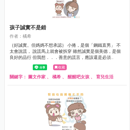
孩子誠實不是錯
作者：橘希
｛好誠實。但媽媽不想承認｝ 小捲，是個「鋼鐵直男」 不
太會說謊， 說謊馬上就會被拆穿 雖然誠實是個美德，是個
良好的品行 但我想．．．善意的謊言，應該還是必須
的．．． 媽現在也不會教，你還是先誠實好了 （雖然媽咪
收藏
每次都被你放劍刺傷，但你都不知！） 兒子呀～你以後交女
朋友 那位女孩，白眼翻到後腦勺的狀況應該不會比媽少 她
關鍵字：
圖文作家
、
橘希
、
醒醒吧女孩
、
育兒生活
的眼睛可能會抽筋???