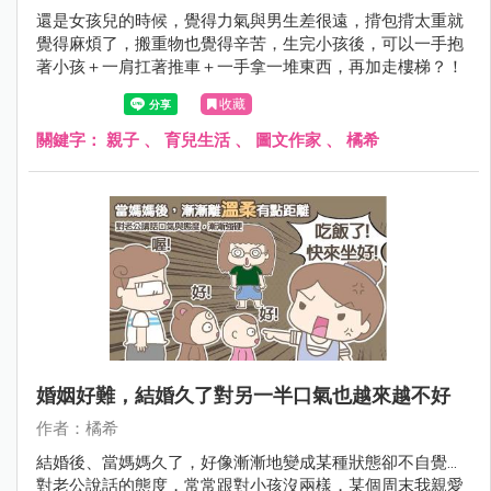
還是女孩兒的時候，覺得力氣與男生差很遠，揹包揹太重就
覺得麻煩了，搬重物也覺得辛苦，生完小孩後，可以一手抱
著小孩＋一肩扛著推車＋一手拿一堆東西，再加走樓梯？！
收藏
關鍵字：
親子
、
育兒生活
、
圖文作家
、
橘希
婚姻好難，結婚久了對另一半口氣也越來越不好
作者：橘希
結婚後、當媽媽久了，好像漸漸地變成某種狀態卻不自覺...
對老公說話的態度，常常跟對小孩沒兩樣，某個周末我親愛