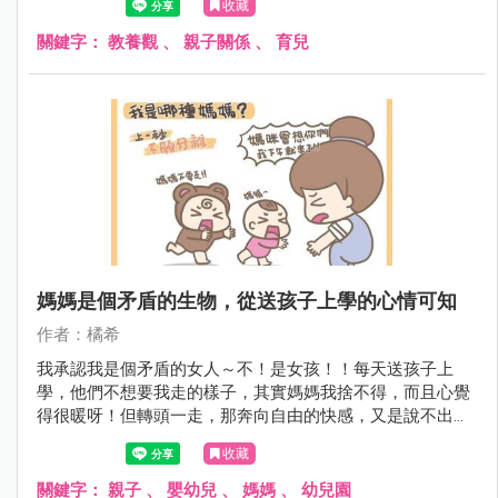
收藏
關鍵字：
教養觀
、
親子關係
、
育兒
媽媽是個矛盾的生物，從送孩子上學的心情可知
作者：橘希
我承認我是個矛盾的女人～不！是女孩！！每天送孩子上
學，他們不想要我走的樣子，其實媽媽我捨不得，而且心覺
得很暖呀！但轉頭一走，那奔向自由的快感，又是說不出的
舒爽呀～～！「我自由了！」在心中吶喊～有女孩跟我一樣
收藏
嗎？
關鍵字：
親子
、
嬰幼兒
、
媽媽
、
幼兒園