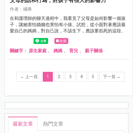
父母的話和行為，對孩子有很大的影響力
作者：橘希
在和護理師的聊天過程中，我看見了父母是如何影響一個孩
子，讓她害怕婚姻也害怕有小孩。試想，從小面對著應該最
愛自己的媽媽，對自己說，不該生下，應該要掐死的這段
話，心裡是該怎麼承受？而孩子面對著父母的爭吵，這不是
收藏
卡通不是電視劇，是真實的在生活上演，孩子也承受著這氛
圍與承受著媽媽的負面情緒。
關鍵字：
原生家庭
、
媽媽
、
育兒
、
親子關係
←
上一頁
1
2
3
4
5
下一頁
→
最新文章
熱門文章