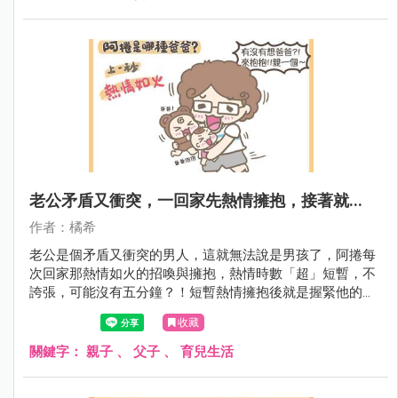
老公矛盾又衝突，一回家先熱情擁抱，接著就...
作者：橘希
老公是個矛盾又衝突的男人，這就無法說是男孩了，阿捲每
次回家那熱情如火的招喚與擁抱，熱情時數「超」短暫，不
誇張，可能沒有五分鐘？！短暫熱情擁抱後就是握緊他的手
機時間了。再來的時間，人跟手機／電腦像是強力磁鐵般不
收藏
可分離，屁股也在某一定點不可分離，唉...不想多說了，女
孩，你家老公也是這樣嗎？
關鍵字：
親子
、
父子
、
育兒生活