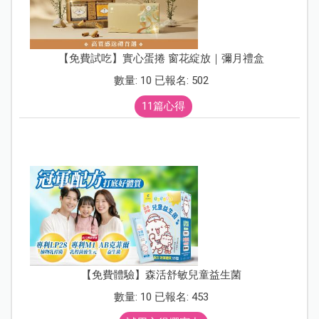
【免費試吃】實心蛋捲 窗花綻放｜彌月禮盒
數量: 10 已報名: 502
11篇心得
【免費體驗】森活舒敏兒童益生菌
數量: 10 已報名: 453