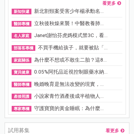
看更多
新北割頸案受害少年楊承勳名...
新知快遞
立秋後秋燥來襲！中醫教養肺...
醫師專欄
Janet謝怡芬虎媽模式禁3C，看...
名人家庭
不買手機給孩子，就要被貼「...
部落客專欄
為什麼不想或不敢生二胎？這8...
家庭關係
0.05%阿托品近視控制眼藥水納...
寶貝健康
晚婚晚育是無法改變的現實，...
醫師專欄
小說家青竹酒產後成半植物人...
產後照護
守護寶寶的黃金睡眠：為什麼...
專家專欄
試用募集
看更多