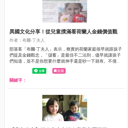
異國文化分享！從兒童撲滿看荷蘭人金錢價值觀
作者：布爾‧丁夫人
部落客「布爾‧丁夫人」表示，務實的荷蘭家庭很早就跟孩子
們提及金錢觀念，「儲蓄」是最佳不二法則，儘早就讓孩子
們知道，並不是你想要什麼就伸手還是吵一下就有。不僅家
庭，連學校也很重視金錢觀念的教育，小學就開始教導如何
收藏
正確使用金錢、了解它甚至投資它！真的是很不一樣的文化
呢～有興趣的媽咪們可以來看看：）
關鍵字：