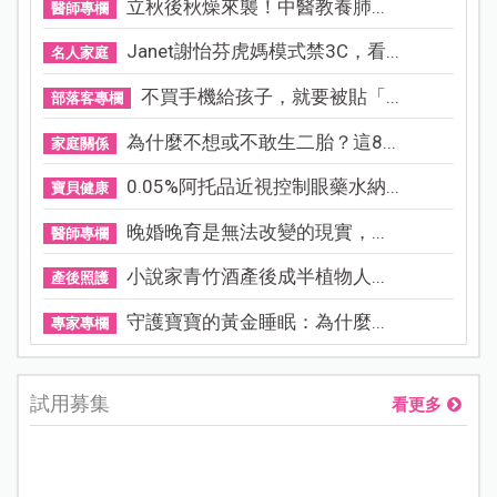
立秋後秋燥來襲！中醫教養肺...
醫師專欄
Janet謝怡芬虎媽模式禁3C，看...
名人家庭
不買手機給孩子，就要被貼「...
部落客專欄
為什麼不想或不敢生二胎？這8...
家庭關係
0.05%阿托品近視控制眼藥水納...
寶貝健康
晚婚晚育是無法改變的現實，...
醫師專欄
小說家青竹酒產後成半植物人...
產後照護
守護寶寶的黃金睡眠：為什麼...
專家專欄
試用募集
看更多