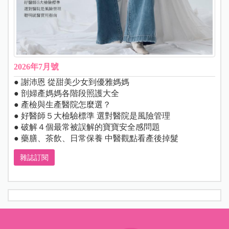
2026年7月號
● 謝沛恩 從甜美少女到優雅媽媽
● 剖婦產媽媽各階段照護大全
● 產檢與生產醫院怎麼選？
● 好醫師５大檢驗標準 選對醫院是風險管理
● 破解４個最常被誤解的寶寶安全感問題
● 藥膳、茶飲、日常保養 中醫觀點看產後掉髮
雜誌訂閱