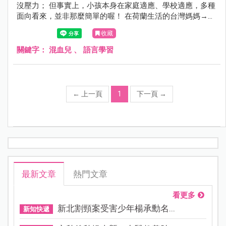
沒壓力； 但事實上，小孩本身在家庭適應、學校適應，多種
面向看來，並非那麼簡單的喔！ 在荷蘭生活的台灣媽媽→布
爾丁夫人分享了小孩在語言學習路上的甘苦談， 還有給混血
收藏
兒媽咪的寶貝語言學習Tips，歡迎抱著輕鬆的心情來看看
喔！
關鍵字：
混血兒
、
語言學習
←
上一頁
1
下一頁
→
最新文章
熱門文章
看更多
新北割頸案受害少年楊承勳名...
新知快遞