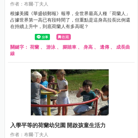
作者：布爾‧丁夫人
根據美國《華盛頓郵報》報導，全世界最高人種「荷蘭人」
占據世界第一高已有段時間了，但重點是這身高拉長比例還
在持續上升中，到底荷蘭人有多高呢？
收藏
關鍵字：
荷蘭
、
游泳
、
腳踏車
、
身高
、
遺傳
、
成長曲
線
入學平等的荷蘭幼兒園 開啟孩童生活力
作者：布爾‧丁夫人