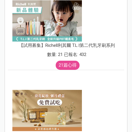
【試用募集】Richell利其爾 T.L.I第二代乳牙刷系列
數量: 21 已報名: 432
21篇心得