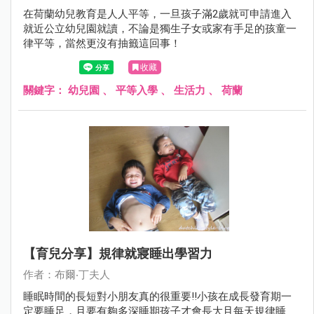
在荷蘭幼兒教育是人人平等，一旦孩子滿2歲就可申請進入
就近公立幼兒園就讀，不論是獨生子女或家有手足的孩童一
律平等，當然更沒有抽籤這回事！
收藏
關鍵字：
幼兒園
、
平等入學
、
生活力
、
荷蘭
【育兒分享】規律就寢睡出學習力
作者：布爾‧丁夫人
睡眠時間的長短對小朋友真的很重要!!小孩在成長發育期一
定要睡足，且要有夠多深睡期孩子才會長大且每天規律睡