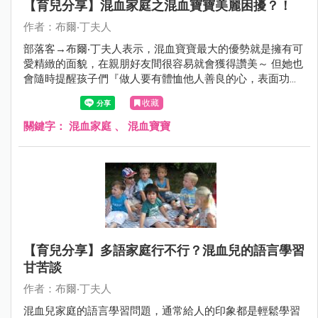
【育兒分享】混血家庭之混血寶寶美麗困擾？！
作者：布爾‧丁夫人
部落客→布爾‧丁夫人表示，混血寶寶最大的優勢就是擁有可
愛精緻的面貌，在親朋好友間很容易就會獲得讚美～ 但她也
會隨時提醒孩子們『做人要有體恤他人善良的心，表面功夫
都是淺顯的，只有真心，才值得永久保存』 真的是位很替孩
收藏
子們著想的模範媽咪～對吧：）
關鍵字：
混血家庭
、
混血寶寶
【育兒分享】多語家庭行不行？混血兒的語言學習
甘苦談
作者：布爾‧丁夫人
混血兒家庭的語言學習問題，通常給人的印象都是輕鬆學習