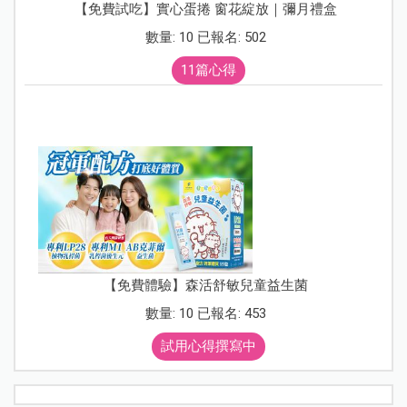
【免費試吃】實心蛋捲 窗花綻放｜彌月禮盒
數量: 10 已報名: 502
11篇心得
【免費體驗】森活舒敏兒童益生菌
數量: 10 已報名: 453
試用心得撰寫中