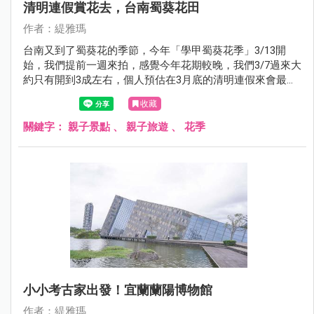
清明連假賞花去，台南蜀葵花田
作者：緹雅瑪
台南又到了蜀葵花的季節，今年「學甲蜀葵花季」3/13開
始，我們提前一週來拍，感覺今年花期較晚，我們3/7過來大
約只有開到3成左右，個人預估在3月底的清明連假來會最
美，看完蜀葵花也別忘了後面整片的金色麥田，也超好拍
收藏
的！！完全就是個網美天堂。
關鍵字：
親子景點
、
親子旅遊
、
花季
小小考古家出發！宜蘭蘭陽博物館
作者：緹雅瑪