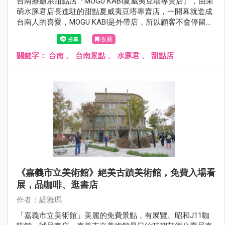
台南療癒系甜點店『MOGU KABI夏威夷豆塔專賣店』，由呆
萌水豚君店長進駐的甜點夏威夷豆塔專賣店，一開幕就造成
台南人的喜愛，MOGU KABI是外帶店，所以顧客不會停留太
久，平日來更可盡情的與水豚店長合影，若顧客不多…差不
收藏
多可停留個10~15分鐘都沒問題。
關鍵字：
台南
、
台南景點
、
水豚君
、
甜點店
《嘉義市立美術館》絕美古蹟美術館，免費入場看
展，品咖啡、逛書店
作者：緹雅瑪
「嘉義市立美術館」美麗的免費景點，有展覽、昭和J11咖