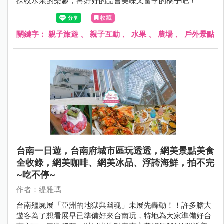
採收水果的樂趣，再好好的品嘗美味又當季的橘子吧！
收藏
關鍵字：
親子旅遊
、
親子互動
、
水果
、
農場
、
戶外景點
台南一日遊，台南府城市區玩透透，網美景點美食
全收錄，網美咖啡、網美冰品、浮誇海鮮，拍不完
~吃不停~
作者：緹雅瑪
台南殭屍展「亞洲的地獄與幽魂」未展先轟動！！許多膽大
遊客為了想看展早已準備好來台南玩，特地為大家準備好台