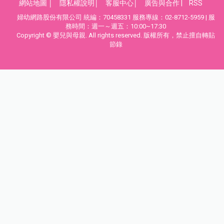
網站地圖
│
隱私權說明
│
客服中心
│
廣告與合作
|
RSS
婦幼網路股份有限公司 統編：70458331 服務專線：02-8712-5959 | 服
務時間：週一～週五：10:00~17:30
Copyright © 嬰兒與母親. All rights reserved. 版權所有，禁止擅自轉貼
節錄