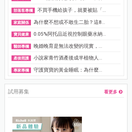
不買手機給孩子，就要被貼「...
部落客專欄
為什麼不想或不敢生二胎？這8...
家庭關係
0.05%阿托品近視控制眼藥水納...
寶貝健康
晚婚晚育是無法改變的現實，...
醫師專欄
小說家青竹酒產後成半植物人...
產後照護
守護寶寶的黃金睡眠：為什麼...
專家專欄
試用募集
看更多