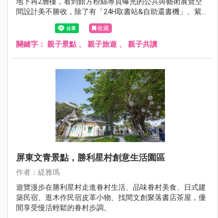
地下再2層樓，看到館方粉絲專頁曝光的公共與藝術展覽空
間設計美不勝收，除了有「24H取書站&自助還書機」、紫外
線消毒書本機(喜歡這個功能)、視廳室有半開放式包廂、包
收藏
廂討論室、幼童五感探索區、烏邦圖UBUNTU咖啡廳，都很
令人期待！
關鍵字：
親子景點
、
親子旅遊
、
親子共讀
屏東文青景點，勝利星村創意生活園區
作者：緹雅瑪
遊覽漫步在勝利星村走進眷村生活、品味眷村美食、日式建
築民宿、逛木作民宿皮革小物、找間文創聚落書店茶屋，優
閒享受慢活輕鬆的眷村步調。