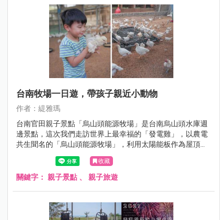
台南牧場一日遊，帶孩子親近小動物
作者：緹雅瑪
台南官田親子景點「烏山頭能源牧場」是台南烏山頭水庫週
邊景點，這次我們走訪世界上最幸福的「發電雞」，以農電
共生聞名的「烏山頭能源牧場」，利用太陽能板作為屋頂發
電供電，這裡的發電雞可聽音樂，有大空間活動過得開心自
收藏
在，不怕人很適合帶小朋友來農事體驗，尤其是撿雞蛋，連
我大人也很愛這個體驗，整個童心大爆發。
關鍵字：
親子景點
、
親子旅遊