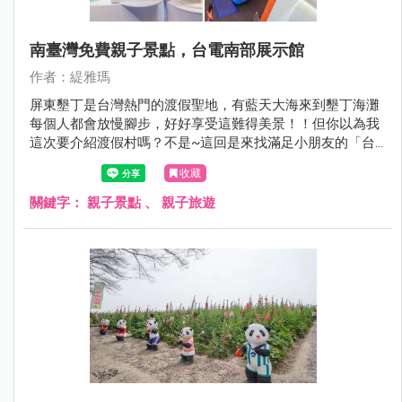
南臺灣免費親子景點，台電南部展示館
作者：緹雅瑪
屏東墾丁是台灣熱門的渡假聖地，有藍天大海來到墾丁海灘
每個人都會放慢腳步，好好享受這難得美景！！但你以為我
這次要介紹渡假村嗎？不是~這回是來找滿足小朋友的「台
電南部展示館」，來玩挑高2層樓旋轉滑梯，順便長知
收藏
識！！
關鍵字：
親子景點
、
親子旅遊