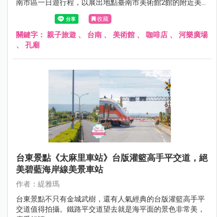
南市區一日遊行程，以展出地點臺南市美術館2館的附近美
食景點推薦給大家，想推薦的台南美食景點太多，所以文章
收藏
內可依喜好作刪減，人氣名店有可能需要排隊，也要有心理
準備哦~
關鍵字：
親子旅遊
、
台南
、
美術館
、
咖啡店
、
河樂廣場
、
孔廟
台東景點《太麻里車站》台版灌籃高手平交道，絕
美碧藍海岸線美景車站
作者：緹雅瑪
台東景點不只有金城武樹，還有人氣經典的台版灌籃高手平
交道值得拍攝。鐵路平交道望去就是海平面的景色非常美，