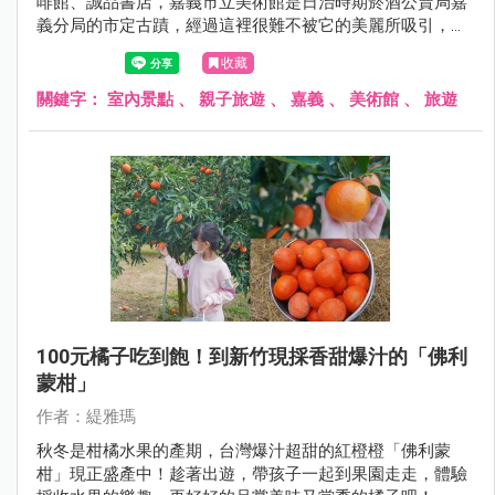
啡館、誠品書店，嘉義市立美術館是日治時期菸酒公賣局嘉
義分局的市定古蹟，經過這裡很難不被它的美麗所吸引，搭
乘台鐵至嘉義車站再步行過來只要3分鐘。
收藏
關鍵字：
室內景點
、
親子旅遊
、
嘉義
、
美術館
、
旅遊
100元橘子吃到飽！到新竹現採香甜爆汁的「佛利
蒙柑」
作者：緹雅瑪
秋冬是柑橘水果的產期，台灣爆汁超甜的紅橙橙「佛利蒙
柑」現正盛產中！趁著出遊，帶孩子一起到果園走走，體驗