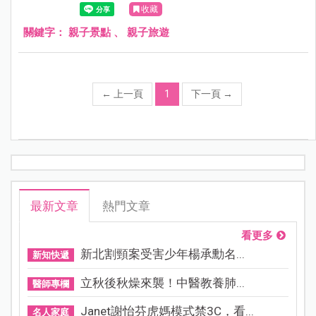
收藏
關鍵字：
親子景點
、
親子旅遊
←
上一頁
1
下一頁
→
最新文章
熱門文章
看更多
新北割頸案受害少年楊承勳名...
新知快遞
立秋後秋燥來襲！中醫教養肺...
醫師專欄
Janet謝怡芬虎媽模式禁3C，看...
名人家庭