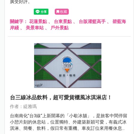
廣受好評。
收藏
關鍵字：
花蓮景點
、
台東景點
、
台版灌籃高手
、
碧藍海
岸綫
、
美景車站
、
戶外景點
台三線冰品飲料，超可愛貨櫃風冰淇淋店！
作者：緹雅瑪
台南南化”台3線“上新開幕的「小歇冰舖」，是旅客中間停留
小憩片刻的休息站，位置獨特、外建築新穎可愛，有義式冰
淇淋、簡餐、飲料，假日常有重機、車友訂位來用餐休息，