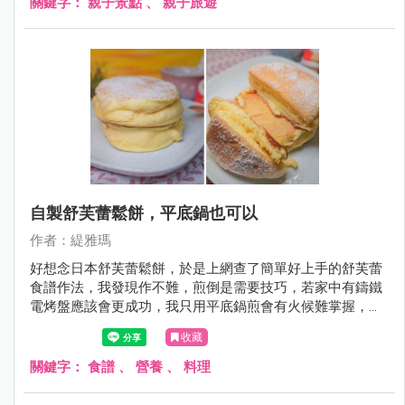
關鍵字：
親子景點
、
親子旅遊
薄殼，不僅泥路難走還容易刮傷，有興趣來玩免費挖蛤請務
必看這篇，會有很多注意事項跟大家分享。
自製舒芙蕾鬆餅，平底鍋也可以
作者：緹雅瑪
好想念日本舒芙蕾鬆餅，於是上網查了簡單好上手的舒芙蕾
食譜作法，我發現作不難，煎倒是需要技巧，若家中有鑄鐵
電烤盤應該會更成功，我只用平底鍋煎會有火候難掌握，會
造成部份微焦的色不均問題！！不選大約作到第3次，只要
收藏
小小火煎控制得好，就能煎得很美了。
關鍵字：
食譜
、
營養
、
料理