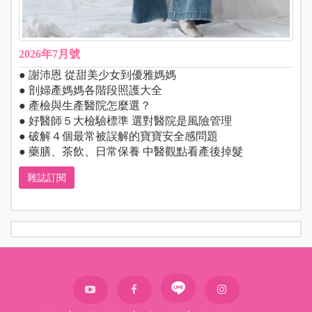
2026年7月號
● 謝沛恩 從甜美少女到優雅媽媽
● 剖婦產媽媽各階段照護大全
● 產檢與生產醫院怎麼選？
● 好醫師５大檢驗標準 選對醫院是風險管理
● 破解４個最常被誤解的寶寶安全感問題
● 藥膳、茶飲、日常保養 中醫觀點看產後掉髮
雜誌訂閱