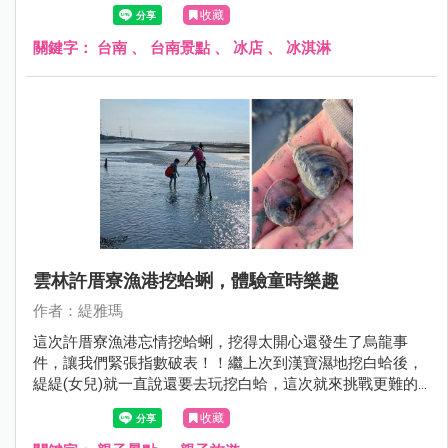
我們來南化賞花完就順道過來用午餐。
收藏
關鍵字：
台南
、
台南景點
、
冰店
、
冰淇淋
雲林許厝寮漁港挖蛤蜊，體驗童時樂趣
作者：緹雅瑪
這次許厝寮漁港忘情挖蛤蜊，挖得太開心還發生了烏龍事
件，讓我們緊張指數破表！！繼上次到漢寶濕地挖白蛤後，
緹緹(女兒)就一直說還要去玩挖白蛤，這次就來挑戰更難的
許厝寮漁港，為何會說挑戰呢！？因為緹編爬文作了好多功
收藏
課，發現許厝寮漁港的沙地前半段的泥路很難走，加上這裡
在9月中秋前後的生態更豐富，有白蛤、赤嘴、公呆，公呆