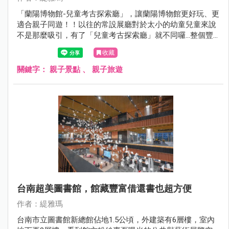
「蘭陽博物館-兒童考古探索廳」，讓蘭陽博物館更好玩、更
適合親子同遊！！以往的常設展廳對於太小的幼童兒童來說
不是那麼吸引，有了「兒童考古探索廳」就不同囉…整個豐
富度大躍進，還沒來的親子族群看過來，每人50元就能當小
收藏
小考古探險家，而且1:1復刻還原的「淇武蘭傳統家屋」超好
拍，值得一訪！
關鍵字：
親子景點
、
親子旅遊
台南超美圖書館，館藏豐富借還書也超方便
作者：緹雅瑪
台南市立圖書館新總館佔地1.5公頃，外建築有6層樓，室內