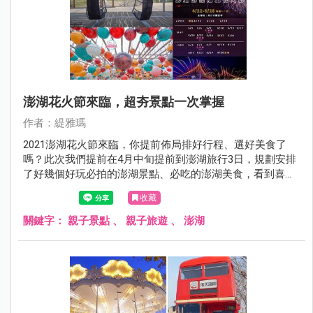
澎湖花火節來臨，超夯景點一次掌握
作者：緹雅瑪
2021澎湖花火節來臨，你提前佈局排好行程、選好美食了
嗎？此次我們提前在4月中旬提前到澎湖旅行3日，規劃安排
了好幾個好玩必拍的澎湖景點、必吃的澎湖美食，看到喜歡
的景點可直接放進口袋名單，每個景點皆有詳細的文章介
收藏
紹，讓你沒時間作功課也能快速安排好澎湖行程，Go～Go
～Go～
關鍵字：
親子景點
、
親子旅遊
、
澎湖