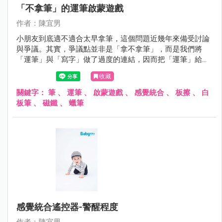
「不拿筆」的運筆啟蒙遊戲
作者：陳宜男
小朋友到底適不適合太早拿筆，這個問題近幾年來備受討論
與爭議。其實，爭議點並非是「拿不拿筆」，而是我們將
「運筆」與「寫字」做了過度的連結，因而把「運筆」給汙
名化了，導致部分家長排斥孩子太快拿筆。
收藏
關鍵字：
筆
、
運筆
、
啟蒙遊戲
、
感覺統合
、
板擦
、
白
板筆
、
磁鐵
、
蠟筆
感覺統合遙控器-警醒程度
作者：陳宜男