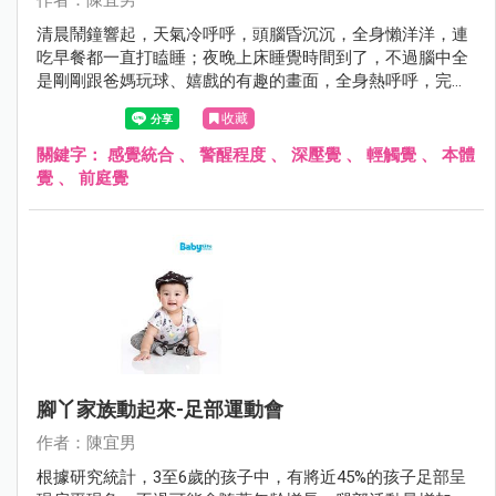
清晨鬧鐘響起，天氣冷呼呼，頭腦昏沉沉，全身懶洋洋，連
吃早餐都一直打瞌睡；夜晚上床睡覺時間到了，不過腦中全
是剛剛跟爸媽玩球、嬉戲的有趣的畫面，全身熱呼呼，完全
無法靜下心、閉上眼睛睡覺。一個無精打采，一個充滿活
收藏
力，為何孩子的表現會有如此大的差異呢？這可能與感覺統
合中經常提到的「警醒程度」調節有關。
關鍵字：
感覺統合
、
警醒程度
、
深壓覺
、
輕觸覺
、
本體
覺
、
前庭覺
腳丫家族動起來-足部運動會
作者：陳宜男
根據研究統計，3至6歲的孩子中，有將近45%的孩子足部呈