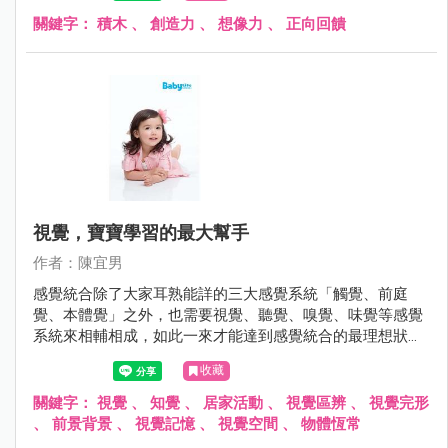
動、想像力與創造力等，甚至也有研究指出透過積木為媒介
關鍵字：
積木
、
創造力
、
想像力
、
正向回饋
可以誘發與促進口語能力。
視覺，寶寶學習的最大幫手
作者：陳宜男
感覺統合除了大家耳熟能詳的三大感覺系統「觸覺、前庭
覺、本體覺」之外，也需要視覺、聽覺、嗅覺、味覺等感覺
系統來相輔相成，如此一來才能達到感覺統合的最理想狀
態，其中以視覺尤為重要，根據研究顯示，人類大約有80%
收藏
的訊息是經由眼睛接收再傳送到大腦，也是主要的學習管道
之一。
關鍵字：
視覺
、
知覺
、
居家活動
、
視覺區辨
、
視覺完形
、
前景背景
、
視覺記憶
、
視覺空間
、
物體恆常