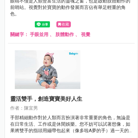
眼睛不僅是人類豐富生活的靈魂之窗，也是啟動肢體動作的
前哨站。視覺對於寶寶的動作發展而言佔有舉足輕重的角
色。
收藏
關鍵字：
手眼並用
、
肢體動作
、
視覺
靈活雙手，創造寶寶美好人生
作者：陳宜男
手部精細動作對於人類而言扮演著非常重要的角色，無論是
在日常生活、工作或是休閒娛樂。您不妨可以試著想像，如
果將雙手的指頭用繃帶包起來（像多啦A夢的手）過一天的
生活，會有哪些事情不方便？又會帶來什麼樣的困擾？我