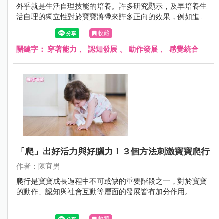
外乎就是生活自理技能的培養。許多研究顯示，及早培養生
活自理的獨立性對於寶寶將帶來許多正向的效果，例如進入
幼兒園後可以減少分離焦慮、在團體生活中容易建立自信心
收藏
與具有責任感等，也能減少幼兒園老師的負擔。
關鍵字：
穿著能力
、
認知發展
、
動作發展
、
感覺統合
「爬」出好活力與好腦力！３個方法刺激寶寶爬行
作者：陳宜男
爬行是寶寶成長過程中不可或缺的重要階段之一，對於寶寶
的動作、認知與社會互動等層面的發展皆有加分作用。
收藏