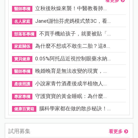
看更多
立秋後秋燥來襲！中醫教養肺...
醫師專欄
Janet謝怡芬虎媽模式禁3C，看...
名人家庭
不買手機給孩子，就要被貼「...
部落客專欄
為什麼不想或不敢生二胎？這8...
家庭關係
0.05%阿托品近視控制眼藥水納...
寶貝健康
晚婚晚育是無法改變的現實，...
醫師專欄
小說家青竹酒產後成半植物人...
產後照護
守護寶寶的黃金睡眠：為什麼...
專家專欄
腦科學家都在做的散步秘訣！...
健康百寶箱
試用募集
看更多