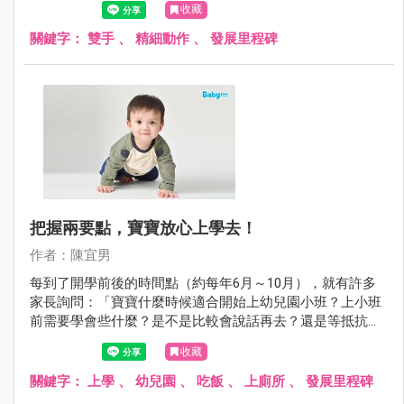
收藏
想，光是早上起床後，掀開被子、打開廁所的門、脫褲子上
廁所、刷牙洗臉等一天開始且最熟悉、簡單不過的活動，都
關鍵字：
雙手
、
精細動作
、
發展里程碑
會遭遇非常大的困難吧！
把握兩要點，寶寶放心上學去！
作者：陳宜男
每到了開學前後的時間點（約每年6月～10月），就有許多
家長詢問：「寶寶什麼時候適合開始上幼兒園小班？上小班
前需要學會些什麼？是不是比較會說話再去？還是等抵抗力
強一點再去呢？」
收藏
關鍵字：
上學
、
幼兒園
、
吃飯
、
上廁所
、
發展里程碑