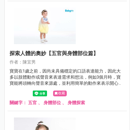
探索人體的奧妙【五官與身體部位篇】
作者：陳宜男
寶寶在1歲之前，因尚未具備穩定的口語表達能力，因此大
多以肢體動作或聲音來表達需求和想法，例如3個月時，寶
寶能將頭轉向聲音來源處，並利用簡單的動作來表示開心
（如揮手、踢腿等）。7～12個月時，寶寶對身體部位（如
收藏
肢體、五官）的理解能力與聽理解能力逐漸提升，也喜歡模
仿大人做出一些簡單的動作，寶寶逐漸可以配合大人的指令
關鍵字：
五官
、
身體部位
、
身體探索
執行簡單動作，例如： 1. 以肢體動作來表示社交禮儀，如聽
到「再見！」就會揮手再見等。 2. 以肢體動作進行簡單的溝
通，如用手指著想要的物品、揮揮手表示不要等。 3. 吃點心
時，寶寶可以配合大人「嘴巴打開！」等指令將嘴巴打開。