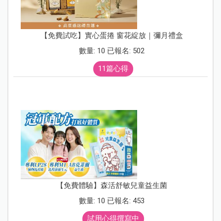
【免費試吃】實心蛋捲 窗花綻放｜彌月禮盒
數量: 10 已報名: 502
11篇心得
【免費體驗】森活舒敏兒童益生菌
數量: 10 已報名: 453
試用心得撰寫中