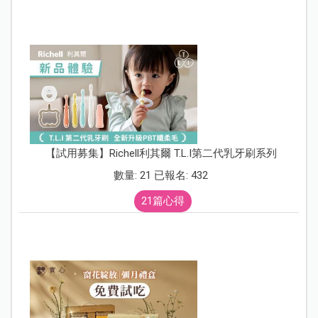
【試用募集】Richell利其爾 T.L.I第二代乳牙刷系列
數量: 21 已報名: 432
21篇心得