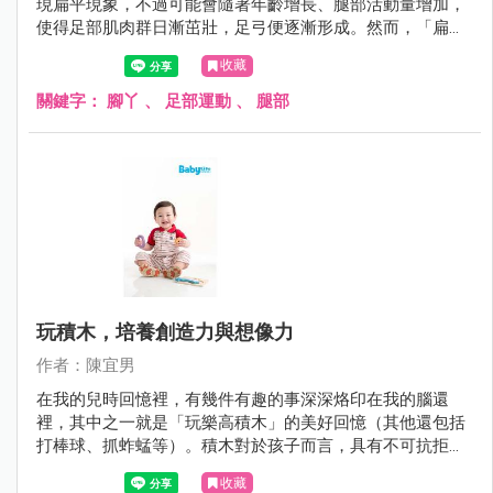
現扁平現象，不過可能會隨著年齡增長、腿部活動量增加，
使得足部肌肉群日漸茁壯，足弓便逐漸形成。然而，「扁平
足」還是會伴隨著將進15%～20%的孩子至成年。扁平足對
收藏
於孩子的影響可能包括：體能與運動表現較差、走路時足部
不適或疼痛感，嚴重將可能影響到膝蓋、骨盆甚至是脊椎的
關鍵字：
腳丫
、
足部運動
、
腿部
健康。為了維持足部的健康，無論是否為扁平足的高危險群
或已確診扁平足的小朋友，「足部運動」不容小覷，且刻不
容緩！
玩積木，培養創造力與想像力
作者：陳宜男
在我的兒時回憶裡，有幾件有趣的事深深烙印在我的腦還
裡，其中之一就是「玩樂高積木」的美好回憶（其他還包括
打棒球、抓蚱蜢等）。積木對於孩子而言，具有不可抗拒的
魔力，甚至連正在閱讀這篇文章的您都難以招架。玩積木的
收藏
好處多多，包括認知能力、專注力、手眼協調能力、人際互