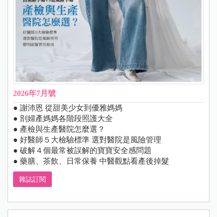
2026年7月號
● 謝沛恩 從甜美少女到優雅媽媽
● 剖婦產媽媽各階段照護大全
● 產檢與生產醫院怎麼選？
● 好醫師５大檢驗標準 選對醫院是風險管理
● 破解４個最常被誤解的寶寶安全感問題
● 藥膳、茶飲、日常保養 中醫觀點看產後掉髮
雜誌訂閱