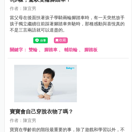
作者：陳宜男
當父母在後面扶著孩子學騎兩輪腳踏車時，有一天突然放手
孩子獨立繼續往前踩著腳踏車奔馳時，那種感動與喜悅真的
不是三言兩語就可以道盡的。
收藏
關鍵字：
雙輪
、
腳踏車
、
輔助輪
、
腳踏板
寶寶會自己穿脫衣物了嗎？
作者：陳宜男
寶寶在學齡前的階段最重要的事，除了遊戲和學習以外，不