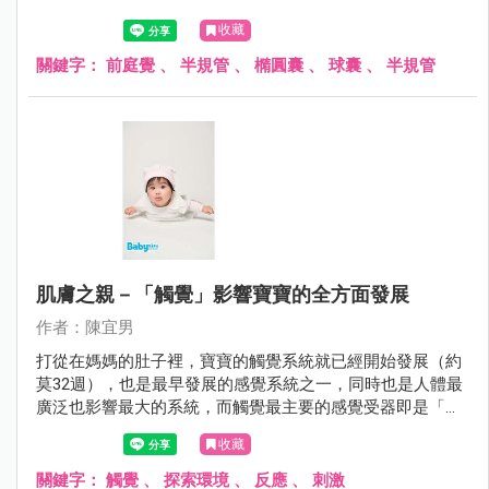
去。」 這些都是寶寶常見卻令家長們百思不解的問題，究竟
收藏
是出生時沒有向天公借膽？還是家長過度保護導致寶寶過度
依賴？其實，我們也可以試著從感覺統合的角度切入，看看
關鍵字：
前庭覺
、
半規管
、
橢圓囊
、
球囊
、
半規管
寶寶是否有「前庭功能失調」的問題。
肌膚之親－「觸覺」影響寶寶的全方面發展
作者：陳宜男
打從在媽媽的肚子裡，寶寶的觸覺系統就已經開始發展（約
莫32週），也是最早發展的感覺系統之一，同時也是人體最
廣泛也影響最大的系統，而觸覺最主要的感覺受器即是「皮
膚」。
收藏
關鍵字：
觸覺
、
探索環境
、
反應
、
刺激