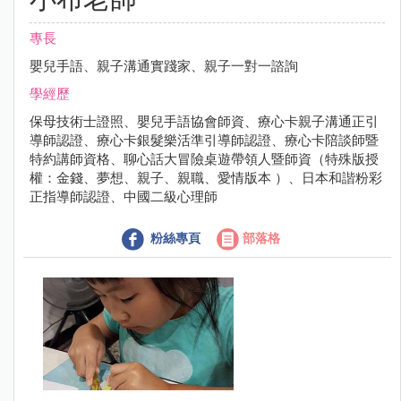
專長
嬰兒手語、親子溝通實踐家、親子一對一諮詢
學經歷
保母技術士證照、嬰兒手語協會師資、療心卡親子溝通正引
導師認證、療心卡銀髮樂活準引導師認證、療心卡陪談師暨
特約講師資格、聊心話大冒險桌遊帶領人暨師資（特殊版授
權：金錢、夢想、親子、親職、愛情版本 ）、日本和諧粉彩
正指導師認證、中國二級心理師
粉絲專頁
部落格