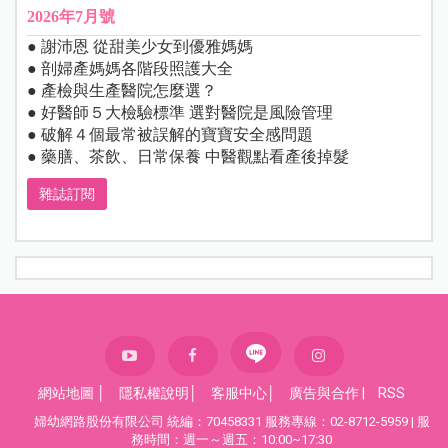
2026年7月號
● 謝沛恩 從甜美少女到優雅媽媽
● 剖婦產媽媽各階段照護大全
● 產檢與生產醫院怎麼選？
● 好醫師５大檢驗標準 選對醫院是風險管理
● 破解４個最常被誤解的寶寶安全感問題
● 藥膳、茶飲、日常保養 中醫觀點看產後掉髮
雜誌訂閱
網站地圖
│
隱私權說明
│
客服中心
│
廣告與合作
|
RSS
婦幼網路股份有限公司 統編：70458331 服務專線：02-8712-5959 | 服
務時間：週一～週五：10:00~17:30