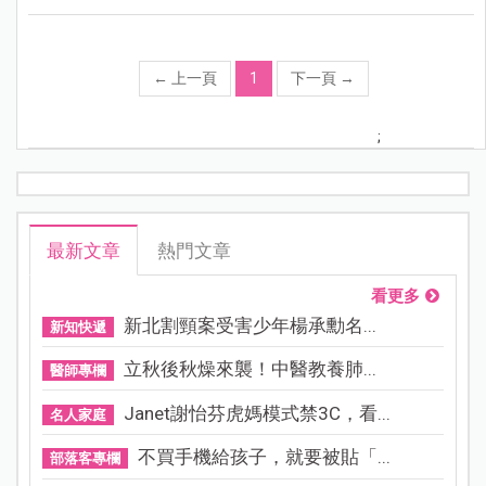
←
上一頁
1
下一頁
→
;
最新文章
熱門文章
看更多
新北割頸案受害少年楊承勳名...
新知快遞
立秋後秋燥來襲！中醫教養肺...
醫師專欄
Janet謝怡芬虎媽模式禁3C，看...
名人家庭
不買手機給孩子，就要被貼「...
部落客專欄