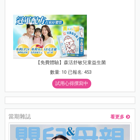
【免費體驗】森活舒敏兒童益生菌
數量: 10 已報名: 453
試用心得撰寫中
當期雜誌
看更多