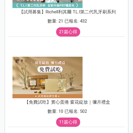
【試用募集】Richell利其爾 T.L.I第二代乳牙刷系列
數量: 21 已報名: 432
21篇心得
【免費試吃】實心蛋捲 窗花綻放｜彌月禮盒
數量: 10 已報名: 502
11篇心得