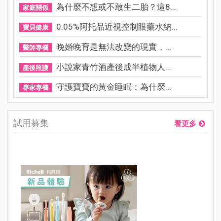
為什麼不想或不敢生二胎？這8...
家庭關係
0.05%阿托品近視控制眼藥水納...
寶貝健康
晚婚晚育是無法改變的現實，...
醫師專欄
小說家青竹酒產後成半植物人...
產後照護
守護寶寶的黃金睡眠：為什麼...
專家專欄
試用募集
看更多