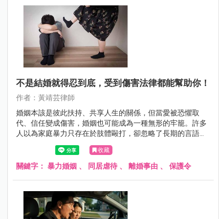
不是結婚就得忍到底，受到傷害法律都能幫助你！
作者：黃靖芸律師
婚姻本該是彼此扶持、共享人生的關係，但當愛被恐懼取
代、信任變成傷害，婚姻也可能成為一種無形的牢籠。許多
人以為家庭暴力只存在於肢體毆打，卻忽略了長期的言語羞
辱、性逼迫與經濟控制，同樣足以摧毀一個人的尊嚴與安
收藏
全。
關鍵字：
暴力婚姻
、
同居虐待
、
離婚事由
、
保護令