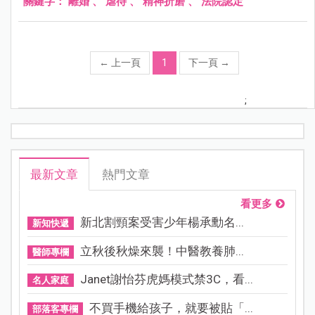
關鍵字：
離婚
、
虐待
、
精神折磨
、
法院認定
←
上一頁
1
下一頁
→
;
最新文章
熱門文章
看更多
新北割頸案受害少年楊承勳名...
新知快遞
立秋後秋燥來襲！中醫教養肺...
醫師專欄
Janet謝怡芬虎媽模式禁3C，看...
名人家庭
不買手機給孩子，就要被貼「...
部落客專欄