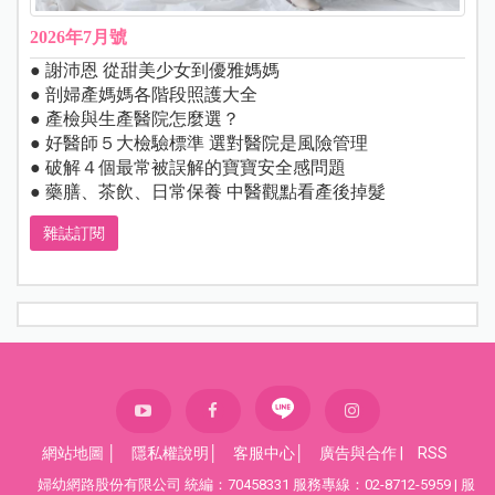
2026年7月號
● 謝沛恩 從甜美少女到優雅媽媽
● 剖婦產媽媽各階段照護大全
● 產檢與生產醫院怎麼選？
● 好醫師５大檢驗標準 選對醫院是風險管理
● 破解４個最常被誤解的寶寶安全感問題
● 藥膳、茶飲、日常保養 中醫觀點看產後掉髮
雜誌訂閱
網站地圖
│
隱私權說明
│
客服中心
│
廣告與合作
|
RSS
婦幼網路股份有限公司 統編：70458331 服務專線：02-8712-5959 | 服