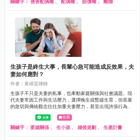
關鍵字：
侵害配偶權
、
配偶權
、
賠償權
、
離婚
生孩子是終生大事，長輩心急可能造成反效果，夫
妻如何應對？
作者：黃靖芸律師
生孩子不只是夫妻的私事，也牽動家庭關係與社會議題。現
代夫妻常因工作與生活壓力，選擇晚生或暫緩生育，但長輩
的急切與傳統觀念往往加重夫妻壓力，甚至出現誇張行為。
本文將探討夫妻在面對生育壓力時的困境，以及長輩該如何
收藏
理性支持，避免因心急而破壞家庭和諧。
關鍵字：
婆媳關係
、
生小孩
、
婚後規劃
、
生產計畫