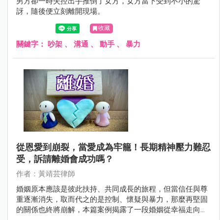
男方卻一時失控出手推倒了女方，女方當下受到不小的驚
訝，隨後便立刻離開現場。
收藏
關鍵字：
吵架
、
溝通
、
動手
、
暴力
從恩愛到崩裂，當愛成為牢籠！長期精神壓力難忍
受，訴請離婚會成功嗎？
作者：黃靖芸律師
婚姻原本應該是彼此扶持、共同成長的旅程，但當信任與尊
重逐漸消失，取而代之的是控制、懷疑與暴力，那麼再堅固
的關係也終將崩解，本篇案例揭露了一段婚姻從幸福走向破