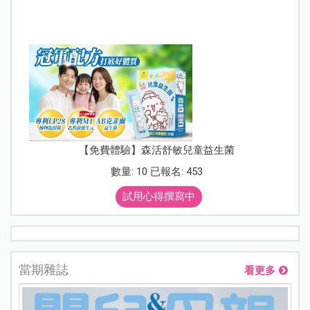
【免費體驗】森活舒敏兒童益生菌
數量: 10 已報名: 453
試用心得撰寫中
當期雜誌
看更多