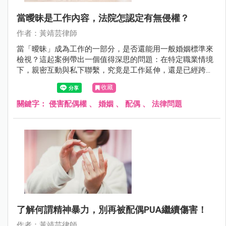
當曖昧是工作內容，法院怎認定有無侵權？
作者：黃靖芸律師
當「曖昧」成為工作的一部分，是否還能用一般婚姻標準來
檢視？這起案例帶出一個值得深思的問題：在特定職業情境
下，親密互動與私下聯繫，究竟是工作延伸，還是已經跨越
婚姻界線？法院的判決結果，也顛覆了許多人對侵害配偶權
收藏
的既有想像。
關鍵字：
侵害配偶權
、
婚姻
、
配偶
、
法律問題
了解何謂精神暴力，別再被配偶PUA繼續傷害！
作者：黃靖芸律師