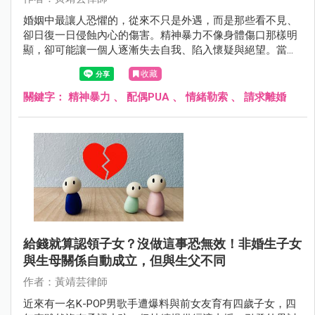
婚姻中最讓人恐懼的，從來不只是外遇，而是那些看不見、
卻日復一日侵蝕內心的傷害。精神暴力不像身體傷口那樣明
顯，卻可能讓一個人逐漸失去自我、陷入懷疑與絕望。當愛
變成控制、關心變成貶低，關係就已經悄悄變質。
收藏
關鍵字：
精神暴力
、
配偶PUA
、
情緒勒索
、
請求離婚
給錢就算認領子女？沒做這事恐無效！非婚生子女
與生母關係自動成立，但與生父不同
作者：黃靖芸律師
近來有一名K-POP男歌手遭爆料與前女友育有四歲子女，四