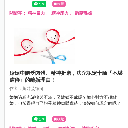
裂的過程，丈夫從隱忍到精神崩潰，最終訴諸法律，揭示出
收藏
情感傷害比身體暴力更難治癒的真相。透過本案例，我們重
新思考：在親密關係中，什麼才是真正的愛與尊重？
關鍵字：
精神暴力
、
精神壓力
、
訴請離婚
婚姻中飽受肉體、精神折磨，法院認定十種「不堪
虐待」的離婚理由！
作者：黃靖芸律師
婚姻過程充滿痛苦不堪，又離婚不成嗎？擔心對方不想離
婚，但卻覺得自己飽受精神肉體虐待，法院如何認定的呢？
收藏