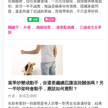
在婚姻裡，信任就像玻璃，一旦出現裂痕，就很難再恢復如
初。當另一半不誠實，無論是瞞著你有債務、隱藏家庭問
題，還是跨越了忠誠的界線，背後帶來的，不只是爭吵與不
安，更可能是整段關係的崩毀。這不是危言聳聽，而是許多
收藏
真實案例的縮影——尤其當交友軟體、曖昧訊息和「只是朋
友」的藉口交織在一起時，婚姻就像踩在薄冰上，隨時可能
關鍵字：
外遇
、
婚姻地雷
、
侵害配偶權
、
已婚者交友界
破裂。
限
當爭吵變成動手，你還要繼續忍讓這段關係嗎？另
一半吵架時會動手，應該如何應對？
作者：黃靖芸律師
先前有看到一則新聞是有人目擊一對男女在路邊吵架，結果