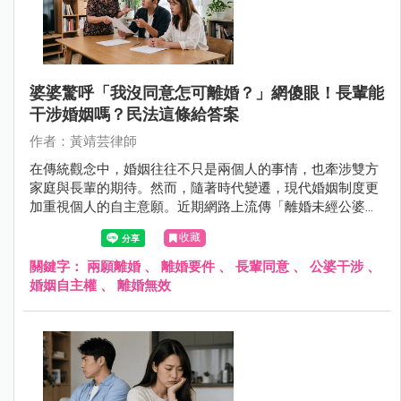
婆婆驚呼「我沒同意怎可離婚？」網傻眼！長輩能
干涉婚姻嗎？民法這條給答案
作者：黃靖芸律師
在傳統觀念中，婚姻往往不只是兩個人的事情，也牽涉雙方
家庭與長輩的期待。然而，隨著時代變遷，現代婚姻制度更
加重視個人的自主意願。近期網路上流傳「離婚未經公婆同
意，因此離婚無效」的討論，引發許多人關注與爭議。究竟
收藏
婚姻的成立與結束，是否真的需要經過父母或長輩同意？從
法律角度來看，婚姻關係又是如何規範呢？
關鍵字：
兩願離婚
、
離婚要件
、
長輩同意
、
公婆干涉
、
婚姻自主權
、
離婚無效