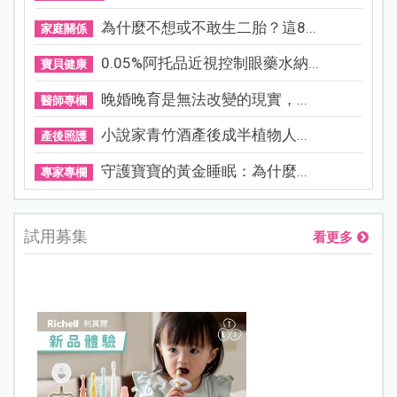
為什麼不想或不敢生二胎？這8...
家庭關係
0.05%阿托品近視控制眼藥水納...
寶貝健康
晚婚晚育是無法改變的現實，...
醫師專欄
小說家青竹酒產後成半植物人...
產後照護
守護寶寶的黃金睡眠：為什麼...
專家專欄
試用募集
看更多