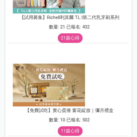
【試用募集】Richell利其爾 T.L.I第二代乳牙刷系列
數量: 21 已報名: 432
21篇心得
【免費試吃】實心蛋捲 窗花綻放｜彌月禮盒
數量: 10 已報名: 502
11篇心得