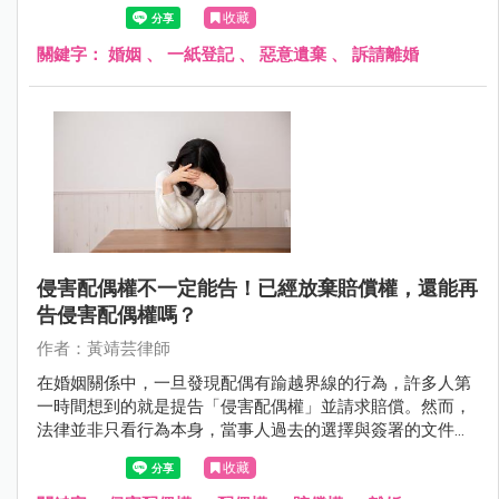
還存在？又或者，只是形式上的空殼？當一段關係長年停
收藏
擺，留下來的一方，是否只能無止盡地等待？這些看似私密
的感情問題，最終往往會走進法院，成為必須由法律來回答
關鍵字：
婚姻
、
一紙登記
、
惡意遺棄
、
訴請離婚
的現實難題。
侵害配偶權不一定能告！已經放棄賠償權，還能再
告侵害配偶權嗎？
作者：黃靖芸律師
在婚姻關係中，一旦發現配偶有踰越界線的行為，許多人第
一時間想到的就是提告「侵害配偶權」並請求賠償。然而，
法律並非只看行為本身，當事人過去的選擇與簽署的文件，
同樣可能成為關鍵。
收藏